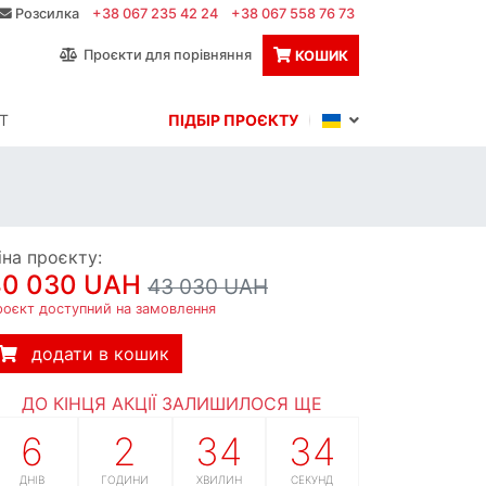
Розсилка
+38 067 235 42 24
+38 067 558 76 73
Проєкти для порівняння
КОШИК
Т
ПІДБІР ПРОЄКТУ
іна проєкту:
40 030 UAH
43 030 UAH
роєкт доступний на замовлення
додати в кошик
ДО КІНЦЯ АКЦІЇ ЗАЛИШИЛОСЯ ЩЕ
6
2
34
33
ДНІВ
ГОДИНИ
ХВИЛИН
СЕКУНД