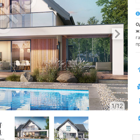
односімейний котедж одноповерховий з
ж
га
п
1/12