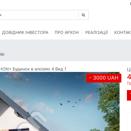
ДОВІДНИК ІНВЕСТОРА
ПРО АРХОН
РЕАЛІЗАЦІЇ
КОНТАК
ію
ON+ Будинок в алоізіях 4 Вид 1
Ц
- 3000 UAH
П