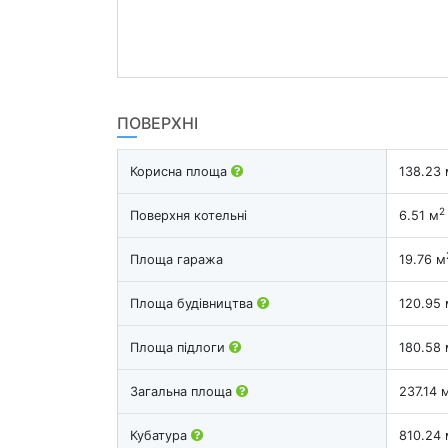
ПОВЕРХНІ
Корисна площа
138.23 
2
Поверхня котельні
6.51 м
Площа гаража
19.76 м
Площа будівництва
120.95 
Площа підлоги
180.58 
Загальна площа
237.14 
Кубатура
810.24 