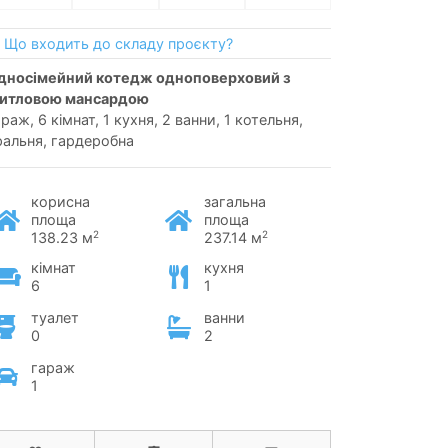
Що входить до складу проєкту?
итловою мансардою
раж, 6 кімнат, 1 кухня, 2 ванни, 1 котельня,
ральня, гардеробна
корисна
загальна
площа
площа
2
2
138.23 м
237.14 м
кімнат
кухня
6
1
туалет
ванни
0
2
гараж
1