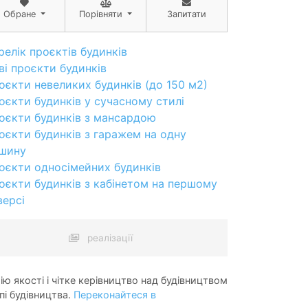
Обране
Порівняти
Запитати
релік проєктів будинків
ві проєкти будинків
оєкти невеликих будинків (до 150 м2)
оєкти будинків у сучасному стилі
оєкти будинків з мансардою
оєкти будинків з гаражем на одну
шину
оєкти односімейних будинків
оєкти будинків з кабінетом на першому
версі
реалізації
ію якості і чітке керівництво над будівництвом
пі будівництва.
Переконайтеся в