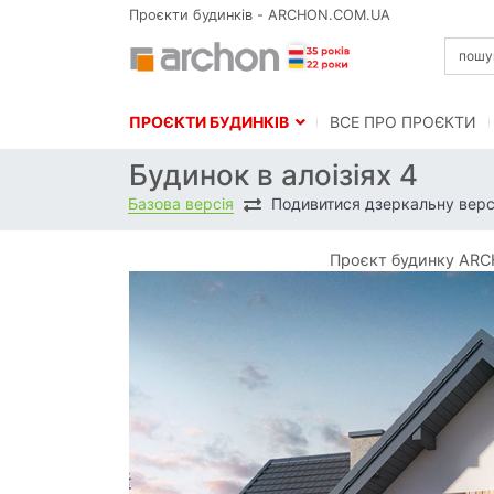
Проєкти будинків - ARCHON.COM.UA
ПРОЄКТИ БУДИНКІВ
BСЕ ПРО ПРОЄКТИ
Будинок в алоізіях 4
Базова версія
Подивитися дзеркальну верс
Проєкт будинку ARCH