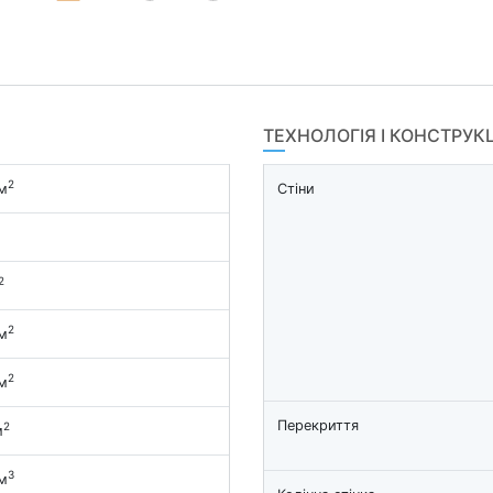
ТЕХНОЛОГІЯ І КОНСТРУК
2
м
Стіни
2
2
м
2
м
Перекриття
2
м
3
м