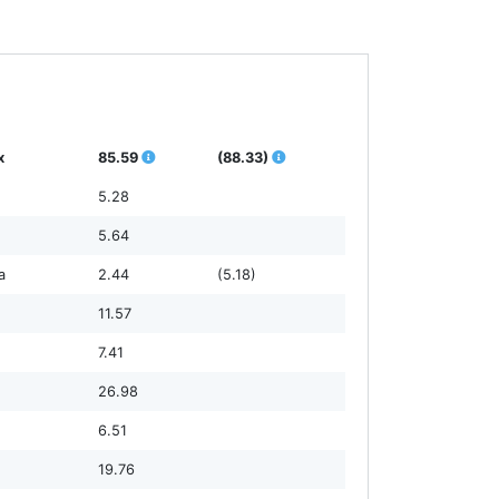
х
85.59
(88.33)
5.28
5.64
а
2.44
(5.18)
11.57
7.41
26.98
6.51
19.76