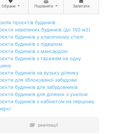
Обране
Порівняти
Запитати
релік проєктів будинків
оєкти невеликих будинків (до 150 м2)
оєкти будинків у класичному стилі
оєкти будинків з підвалом
оєкти будинків з мансардою
оєкти будинків з гаражем на одну
шину
оєкти будинків на вузьку ділянку
оєкти для зблокованої забудови
оєкти будинків для забудовників
оєкти будинків для ділянок з ухилом
оєкти будинків з кабінетом на першому
версі
реалізації