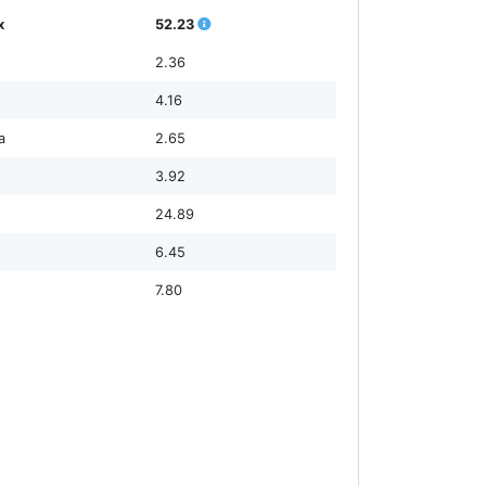
х
52.23
2.36
4.16
а
2.65
3.92
24.89
6.45
7.80