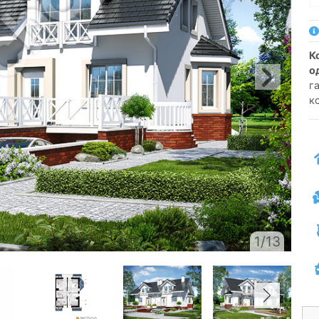
котедж для зблокованої забудови
о
га
к
1/13