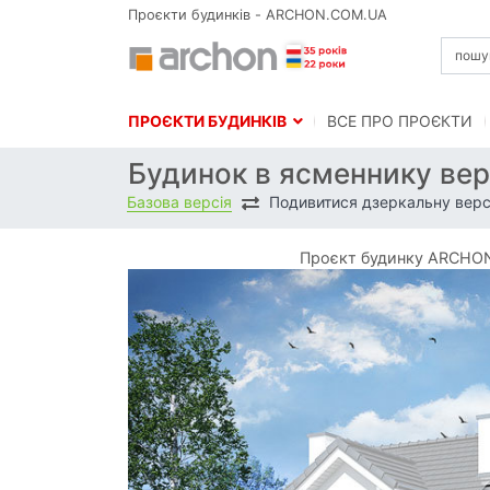
Проєкти будинків - ARCHON.COM.UA
ПРОЄКТИ БУДИНКІВ
BСЕ ПРО ПРОЄКТИ
Будинок в ясменнику вер
Базова версія
Подивитися дзеркальну верс
Проєкт будинку ARCHON+