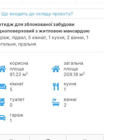
Що входить до складу проєкту?
дноповерховий з житловою мансардою
раж, підвал, 5 кімнат, 1 кухня, 2 ванни, 1
отельня, пральня
корисна
загальна
площа
площа
2
2
91.22 м
209.18 м
кімнат
кухня
5
1
туалет
ванни
0
2
гараж
1