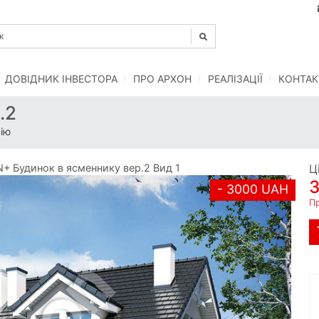
ДОВІДНИК ІНВЕСТОРА
ПРО АРХОН
РЕАЛІЗАЦІЇ
КОНТАК
.2
ію
 Будинок в ясменнику вер.2 Вид 1
Ц
- 3000 UAH
П