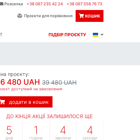
Розсилка
+38 067 235 42 24
+38 067 558 76 73
Проєкти для порівняння
КОШИК
Т
ПІДБІР ПРОЄКТУ
іна проєкту:
36 480 UAH
39 480 UAH
роєкт доступний на замовлення
додати в кошик
ДО КІНЦЯ АКЦІЇ ЗАЛИШИЛОСЯ ЩЕ
5
1
4
3
ДНІВ
ГОДИНА
ХВИЛИНИ
СЕКУНДИ