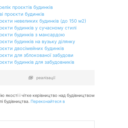
релік проєктів будинків
ві проєкти будинків
оєкти невеликих будинків (до 150 м2)
оєкти будинків у сучасному стилі
оєкти будинків з мансардою
оєкти будинків на вузьку ділянку
оєкти двосімейних будинків
оєкти для зблокованої забудови
оєкти будинків для забудовників
реалізації
ію якості і чітке керівництво над будівництвом
пі будівництва.
Переконайтеся в