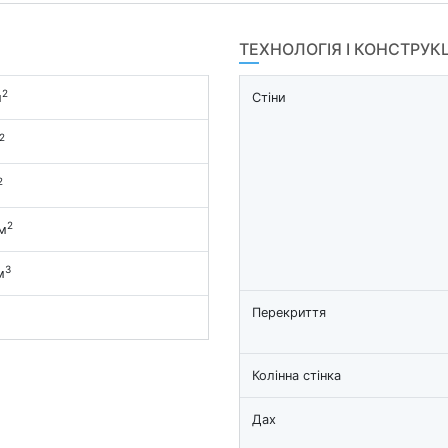
ТЕХНОЛОГІЯ І КОНСТРУК
2
м
Стіни
2
2
2
м
3
м
Перекриття
Колінна стінка
Дах