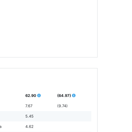
62.90
(64.97)
7.67
(9.74)
5.45
а
4.62