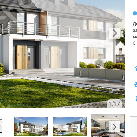
двосімейний котедж для зблокованої
з
м
6 
1/17