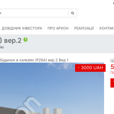
ДОВІДНИК ІНВЕСТОРА
ПРО АРХОН
РЕАЛІЗАЦІЇ
КОНТАК
) вер.2
ію
удинок в халезіях (Р2БА) вер.2 Вид 1
Ц
- 3000 UAH
П