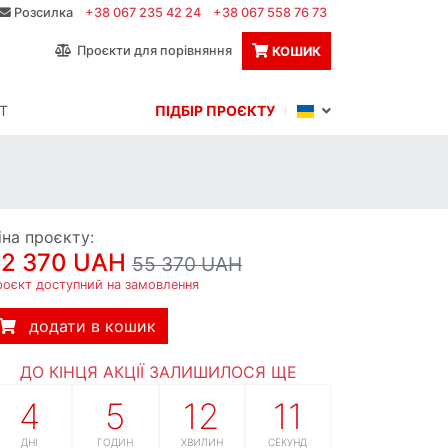
Розсилка
+38 067 235 42 24
+38 067 558 76 73
Проєкти для порівняння
КОШИК
Т
ПІДБІР ПРОЄКТУ
іна проєкту:
52 370 UAH
55 370 UAH
роєкт доступний на замовлення
додати в кошик
ДО КІНЦЯ АКЦІЇ ЗАЛИШИЛОСЯ ЩЕ
4
5
12
10
ДНІ
ГОДИН
ХВИЛИН
СЕКУНД