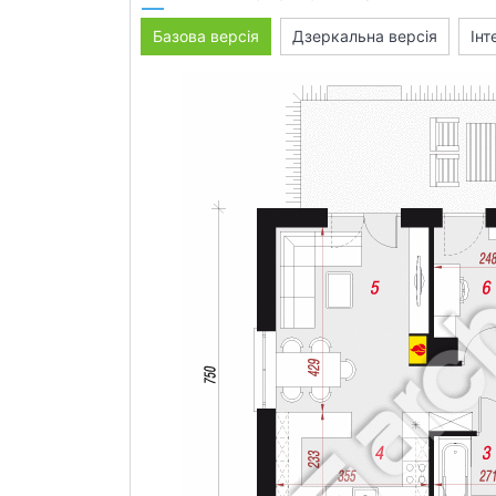
Базова версія
Дзеркальна версія
Інт