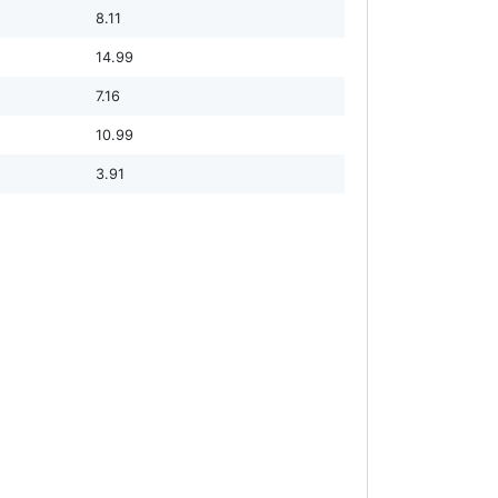
8.11
14.99
7.16
10.99
3.91