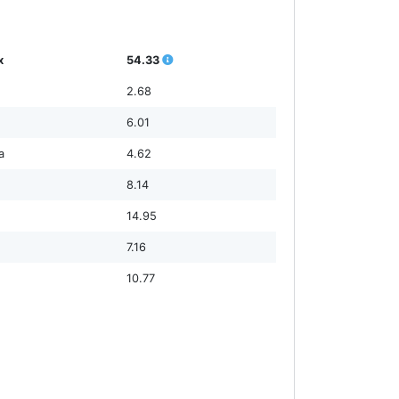
х
54.33
2.68
6.01
а
4.62
8.14
14.95
7.16
10.77