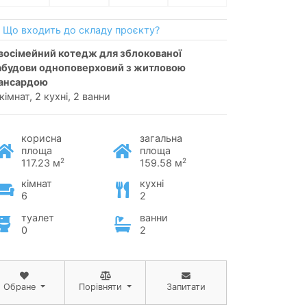
Що входить до складу проєкту?
абудови одноповерховий з житловою
ансардою
кімнат, 2 кухні, 2 ванни
корисна
загальна
площа
площа
2
2
117.23 м
159.58 м
кімнат
кухні
6
2
туалет
ванни
0
2
Обране
Порівняти
Запитати