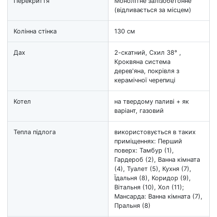
Перекриття
Монолітне залізобетонне
(відливається за місцем)
Колінна стінка
130 см
Дах
2-скатний, Схил 38° ,
Кроквяна система
дерев'яна, покрівля з
керамічної черепиці
Котел
на твердому паливі + як
варіант, газовий
Тепла підлога
використовується в таких
приміщеннях: Перший
поверх: Тамбур (1),
Гардероб (2), Ванна кімната
(4), Туалет (5), Кухня (7),
Їдальня (8), Коридор (9),
Вітальня (10), Хол (11);
Мансарда: Ванна кімната (7),
Пральня (8)