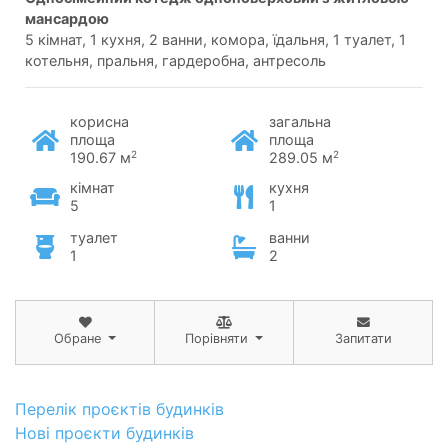
мансардою
5 кімнат, 1 кухня, 2 ванни, комора, їдальня, 1 туалет, 1
котельня, пральня, гардеробна, антресоль
корисна
загальна
площа
площа
2
2
190.67 м
289.05 м
кімнат
кухня
5
1
туалет
ванни
1
2
Обране
Порівняти
Запитати
Перелік проєктів будинків
Нові проєкти будинків