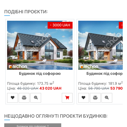
ПОДІБНІ ПРОЄКТИ:
- 3000 UAH
- 
Будинок під софорою
Будинок під софорою
2
2
Площа будинку: 173.75 м
Площа будинку: 181.9 м
Ціна:
46 020 UAH
43 020 UAH
Ціна:
56 790 UAH
53 790 
НЕЩОДАВНО ОГЛЯНУТІ ПРОЄКТИ БУДИНКІВ:
Будинок під софорою 2