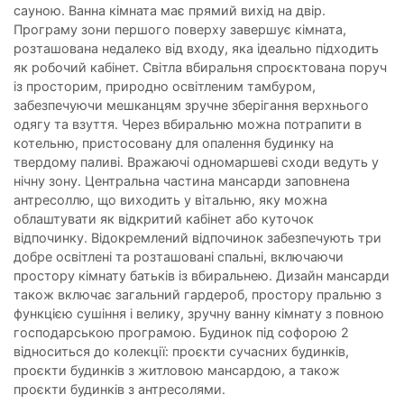
сауною. Ванна кімната має прямий вихід на двір.
Програму зони першого поверху завершує кімната,
розташована недалеко від входу, яка ідеально підходить
як робочий кабінет. Світла вбиральня спроєктована поруч
із просторим, природно освітленим тамбуром,
забезпечуючи мешканцям зручне зберігання верхнього
одягу та взуття. Через вбиральню можна потрапити в
котельню, пристосовану для опалення будинку на
твердому паливі. Вражаючі одномаршеві сходи ведуть у
нічну зону. Центральна частина мансарди заповнена
антресоллю, що виходить у вітальню, яку можна
облаштувати як відкритий кабінет або куточок
відпочинку. Відокремлений відпочинок забезпечують три
добре освітлені та розташовані спальні, включаючи
простору кімнату батьків із вбиральнею. Дизайн мансарди
також включає загальний гардероб, простору пральню з
функцією сушіння і велику, зручну ванну кімнату з повною
господарською програмою. Будинок під софорою 2
відноситься до колекції: проєкти сучасних будинків,
проєкти будинків з житловою мансардою, а також
проєкти будинків з антресолями.