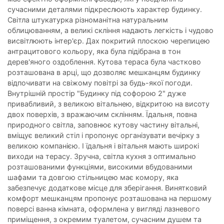
сучасними деталями підкреслюють характер будинку.
Світла штукатурка різноманітна натуральним
облицюванням, а великі скління надають легкість і чудово
висвітлюють інтер'єр. Дах покритий плоскою черепицею
антрацитового кольору, яка була підібрана в тон
дерев'яного оздоблення. Кутова тераса була частково
розташована в арці, що дозволяє мешканцям будинку
відпочивати на свіжому повітрі за будь-якої погоди.
Внутрішній простір "Будинку під софорою 2" дуже
привабливий, з великою вітальнею, відкритою на висоту
двох поверхів, з вражаючим склінням. Їдальня, повна
природного світла, заповнює кутову частину вітальні,
вміщує великий стіл і пропонує організувати вечірку з
великою компанією. І їдальня і вітальня мають широкі
виходи на терасу. Зручна, світла кухня з оптимально
розташованими функціями, високими вбудованими
шафами та довгою стільницею має комору, яка
забезпечує додаткове місце для зберігання. Винятковий
комфорт мешканцям пропонує розташована на першому
поверсі ванна кімната, оформлена у вигляді лазневого
приміщення, з окремим туалетом, сучасним душем та