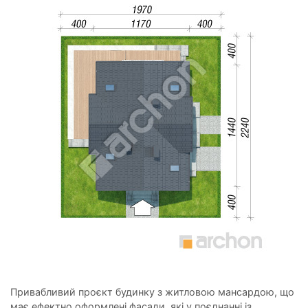
Привабливий проєкт будинку з житловою мансардою, що
має ефектно оформлені фасади, які у поєднанні із