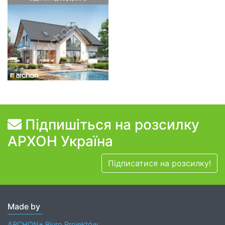
Підпишіться на розсилку
АРХОН Україна
Підписатися на розсилку!
Made by
ARCHON+ Biuro Projektów