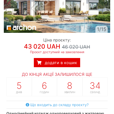
1/15
Ціна проєкту:
43 020 UAH
46 020 UAH
Проєкт доступний на замовлення
додати в кошик
ДО КІНЦЯ АКЦІЇ ЗАЛИШИЛОСЯ ЩЕ
5
6
8
34
ДНІВ
ГОДИН
ХВИЛИН
СЕКУНД
Що входить до складу проєкту?
односімейний котедж одноповерховий з житловою