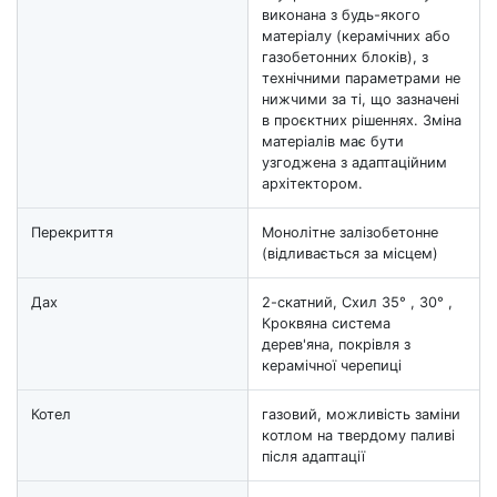
виконана з будь-якого
матеріалу (керамічних або
газобетонних блоків), з
технічними параметрами не
нижчими за ті, що зазначені
в проєктних рішеннях. Зміна
матеріалів має бути
узгоджена з адаптаційним
архітектором.
Перекриття
Монолітне залізобетонне
(відливається за місцем)
Дах
2-скатний, Схил 35° , 30° ,
Кроквяна система
дерев'яна, покрівля з
керамічної черепиці
Котел
газовий, можливість заміни
котлом на твердому паливі
після адаптації