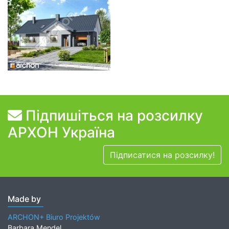
Підпишіться на розсилку
АРХОН Україна
Підписатися на розсилку!
Made by
ARCHON+ Biuro Projektów
Barbara Mendel,