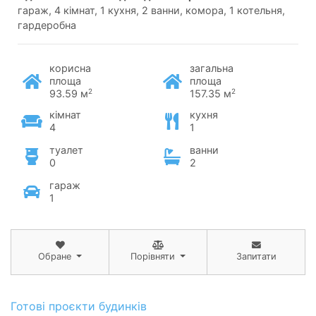
гараж, 4 кімнат, 1 кухня, 2 ванни, комора, 1 котельня,
гардеробна
корисна
загальна
площа
площа
2
2
93.59 м
157.35 м
кімнат
кухня
4
1
туалет
ванни
0
2
гараж
1
Обране
Порівняти
Запитати
Готові проєкти будинків