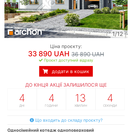
1/12
Ціна проєкту:
33 890 UAH
36 890 UAH
Проєкт доступний відразу
додати в кошик
ДО КІНЦЯ АКЦІЇ ЗАЛИШИЛОСЯ ЩЕ
4
4
13
4
ДНІ
ГОДИНИ
ХВИЛИН
СЕКУНДИ
Що входить до складу проєкту?
односімейний котедж одноповерховий