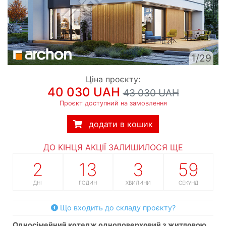
1/29
Ціна проєкту:
40 030 UAH
43 030 UAH
Проєкт доступний на замовлення
додати в кошик
ДО КІНЦЯ АКЦІЇ ЗАЛИШИЛОСЯ ЩЕ
2
13
3
58
ДНІ
ГОДИН
ХВИЛИНИ
СЕКУНД
Що входить до складу проєкту?
односімейний котедж одноповерховий з житловою