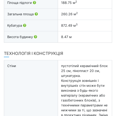
2
Площа підлоги
188.75 м
2
Загальна площа
260.26 м
3
Кубатура
872.49 м
Висота будинку
8.47 м
ТЕХНОЛОГІЯ І КОНСТРУКЦІЯ
Стіни
пустотілий керамічний блок
25 см, пінопласт 20 см,
штукатурка.
Конструкція зовнішніх і
внутрішніх стін може бути
виконана з будь-якого
матеріалу (керамічних або
газобетонних блоків), з
технічними параметрами не
нижчими за ті, що зазначені
в проєктних рішеннях. Зміна