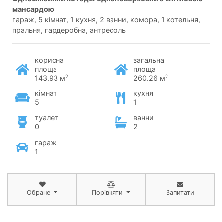
мансардою
гараж, 5 кімнат, 1 кухня, 2 ванни, комора, 1 котельня,
пральня, гардеробна, антресоль
корисна
загальна
площа
площа
2
2
143.93 м
260.26 м
кімнат
кухня
5
1
туалет
ванни
0
2
гараж
1
Обране
Порівняти
Запитати