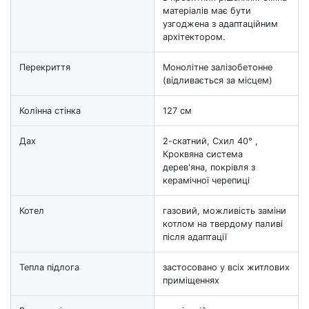
матеріалів має бути
узгоджена з адаптаційним
архітектором.
Перекриття
Монолітне залізобетонне
(відливається за місцем)
Колінна стінка
127 см
Дах
2-скатний, Схил 40° ,
Кроквяна система
дерев'яна, покрівля з
керамічної черепиці
Котел
газовий, можливість заміни
котлом на твердому паливі
після адаптації
Тепла підлога
застосовано у всіх житлових
приміщеннях