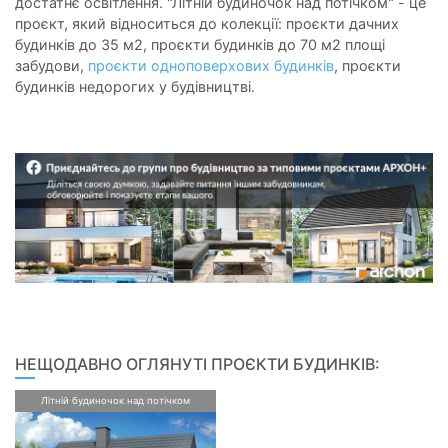
достатнє освітлення. "Літній будиночок над потічком" - це
проєкт, який відноситься до колекції: проєкти дачних
будинків до 35 м2, проєкти будинків до 70 м2 площі
забудови,
проєкти одноповерхових будинків
, проєкти
будинків недорогих у будівництві.
НЕЩОДАВНО ОГЛЯНУТІ ПРОЄКТИ БУДИНКІВ:
Літній будиночок над потічком