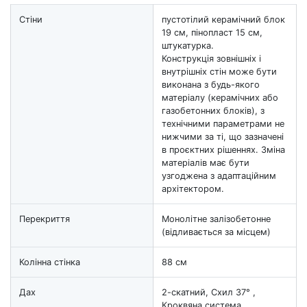
Стіни
пустотілий керамічний блок
19 см, пінопласт 15 см,
штукатурка.
Конструкція зовнішніх і
внутрішніх стін може бути
виконана з будь-якого
матеріалу (керамічних або
газобетонних блоків), з
технічними параметрами не
нижчими за ті, що зазначені
в проєктних рішеннях. Зміна
матеріалів має бути
узгоджена з адаптаційним
архітектором.
Перекриття
Монолітне залізобетонне
(відливається за місцем)
Колінна стінка
88 см
Дах
2-скатний, Схил 37° ,
Кроквяна система