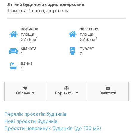
літний будиночок одноповерховий
1 кімната, 1 ванна, антресоль
корисна
загальна
площа
площа
2
2
37.78 м
37.35 м
кімната
туалет
1
0
ванна
1
Обране
Порівняти
Запитати
Перелік проєктів будинків
Нові проєкти будинків
Проєкти невеликих будинків (до 150 м2)