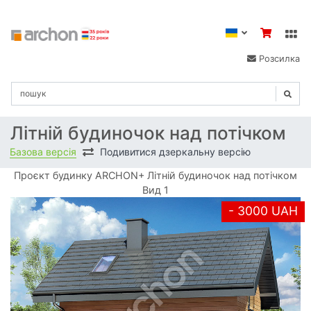
Розсилка
Літній будиночок над потічком
Базова версія
Подивитися дзеркальну версію
Проєкт будинку ARCHON+ Літній будиночок над потічком
Вид 1
- 3000 UAH