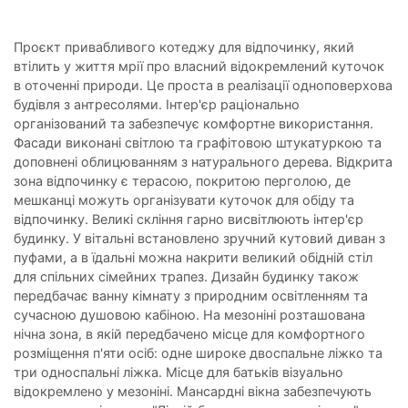
Проєкт привабливого котеджу для відпочинку, який
втілить у життя мрії про власний відокремлений куточок
в оточенні природи. Це проста в реалізації одноповерхова
будівля з антресолями. Інтер'єр раціонально
організований та забезпечує комфортне використання.
Фасади виконані світлою та графітовою штукатуркою та
доповнені облицюванням з натурального дерева. Відкрита
зона відпочинку є терасою, покритою перголою, де
мешканці можуть організувати куточок для обіду та
відпочинку. Великі скління гарно висвітлюють інтер'єр
будинку. У вітальні встановлено зручний кутовий диван з
пуфами, а в їдальні можна накрити великий обідній стіл
для спільних сімейних трапез. Дизайн будинку також
передбачає ванну кімнату з природним освітленням та
сучасною душовою кабіною. На мезоніні розташована
нічна зона, в якій передбачено місце для комфортного
розміщення п'яти осіб: одне широке двоспальне ліжко та
три односпальні ліжка. Місце для батьків візуально
відокремлено у мезоніні. Мансардні вікна забезпечують