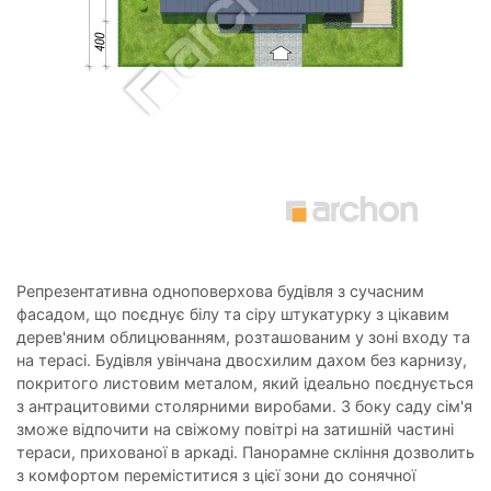
Репрезентативна одноповерхова будівля з сучасним
фасадом, що поєднує білу та сіру штукатурку з цікавим
дерев'яним облицюванням, розташованим у зоні входу та
на терасі. Будівля увінчана двосхилим дахом без карнизу,
покритого листовим металом, який ідеально поєднується
з антрацитовими столярними виробами. З боку саду сім'я
зможе відпочити на свіжому повітрі на затишній частині
тераси, прихованої в аркаді. Панорамне скління дозволить
з комфортом переміститися з цієї зони до сонячної