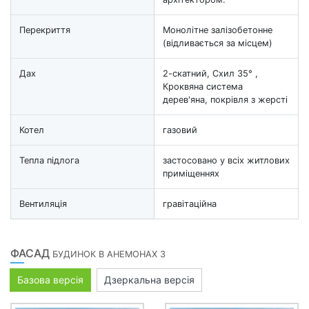
Перекриття
Монолітне залізобетонне
(відливається за місцем)
Дах
2-скатний, Схил 35° ,
Кроквяна система
дерев'яна, покрівля з жерсті
Котел
газовий
Тепла підлога
застосовано у всіх житлових
приміщеннях
Вентиляція
гравітаційна
ФАСАД
БУДИНОК В АНЕМОНАХ 3
Базова версія
Дзеркальна версія