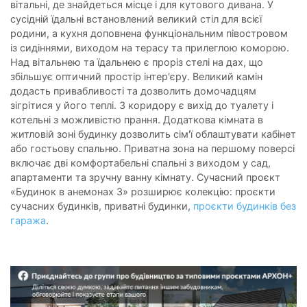
вітальні, де знайдеться місце і для кутового дивана. У
сусідній їдальні встановлений великий стіл для всієї
родини, а кухня доповнена функціональним півостровом
із сидіннями, виходом на терасу та прилеглою коморою.
Над вітальнею та їдальнею є проріз стелі на дах, що
збільшує оптичний простір інтер'єру. Великий камін
додасть привабливості та дозволить домочадцям
зігрітися у його теплі. З коридору є вихід до туалету і
котельні з можливістю прання. Додаткова кімната в
житловій зоні будинку дозволить сім'ї облаштувати кабінет
або гостьову спальню. Приватна зона на першому поверсі
включає дві комфортабельні спальні з виходом у сад,
апартаменти та зручну ванну кімнату. Сучасний проєкт
«Будинок в анемонах 3» розширює колекцію: проєкти
сучасних будинків, приватні будинки,
проєкти будинків без
гаража
.