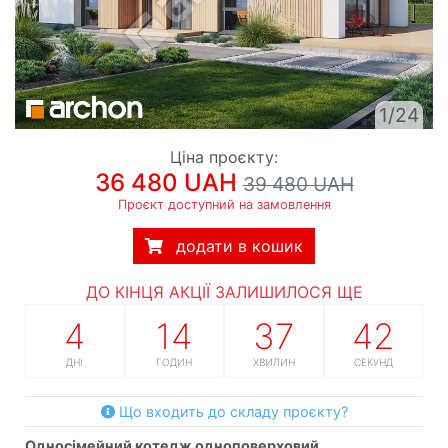
1/24
Ціна проєкту:
36 480 UAH
39 480 UAH
Проєкт доступний на замовлення
додати в кошик
ДО КІНЦЯ АКЦІЇ ЗАЛИШИЛОСЯ ЩЕ
4
14
37
41
ДНІ
ГОДИН
ХВИЛИН
СЕКУНД
Що входить до складу проєкту?
односімейний котедж одноповерховий