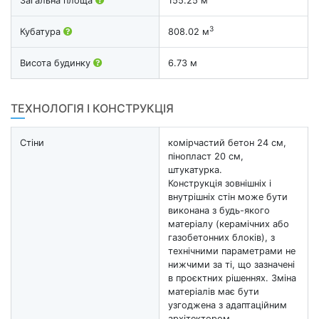
Загальна площа
155.25 м
3
Кубатура
808.02 м
Висота будинку
6.73 м
ТЕХНОЛОГІЯ І КОНСТРУКЦІЯ
Стіни
комірчастий бетон 24 см,
пінопласт 20 см,
штукатурка.
Конструкція зовнішніх і
внутрішніх стін може бути
виконана з будь-якого
матеріалу (керамічних або
газобетонних блоків), з
технічними параметрами не
нижчими за ті, що зазначені
в проєктних рішеннях. Зміна
матеріалів має бути
узгоджена з адаптаційним
архітектором.