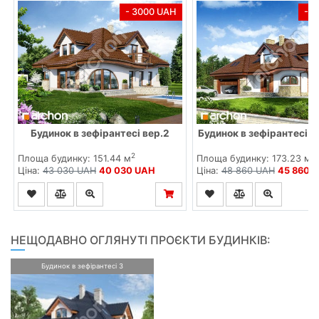
- 3000 UAH
- 
Будинок в зефірантесі вер.2
Будинок в зефірантесі (Г
2
2
Площа будинку: 151.44 м
Площа будинку: 173.23 м
Ціна:
43 030 UAH
40 030 UAH
Ціна:
48 860 UAH
45 860 
НЕЩОДАВНО ОГЛЯНУТІ ПРОЄКТИ БУДИНКІВ:
Будинок в зефірантесі 3