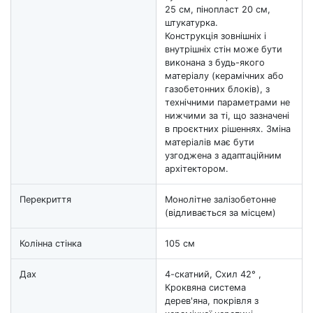
25 см, пінопласт 20 см,
штукатурка.
Конструкція зовнішніх і
внутрішніх стін може бути
виконана з будь-якого
матеріалу (керамічних або
газобетонних блоків), з
технічними параметрами не
нижчими за ті, що зазначені
в проєктних рішеннях. Зміна
матеріалів має бути
узгоджена з адаптаційним
архітектором.
Перекриття
Монолітне залізобетонне
(відливається за місцем)
Колінна стінка
105 см
Дах
4-скатний, Схил 42° ,
Кроквяна система
дерев'яна, покрівля з