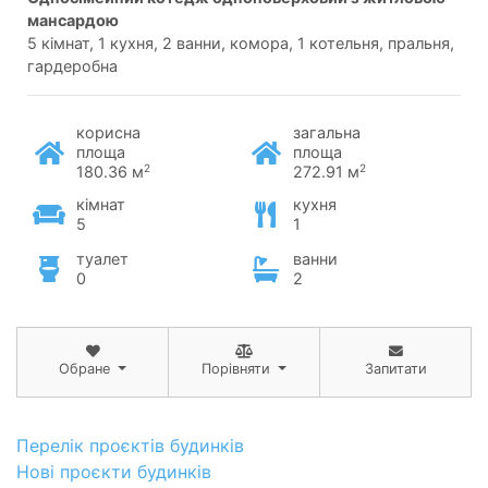
мансардою
5 кімнат, 1 кухня, 2 ванни, комора, 1 котельня, пральня,
гардеробна
корисна
загальна
площа
площа
2
2
180.36 м
272.91 м
кімнат
кухня
5
1
туалет
ванни
0
2
Обране
Порівняти
Запитати
Перелік проєктів будинків
Нові проєкти будинків