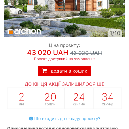
1/10
Ціна проєкту:
43 020 UAH
46 020 UAH
Проєкт доступний на замовлення
додати в кошик
ДО КІНЦЯ АКЦІЇ ЗАЛИШИЛОСЯ ЩЕ
2
20
24
33
ДНІ
ГОДИН
ХВИЛИН
СЕКУНД
Що входить до складу проєкту?
односімейний котедж одноповерховий з житловою