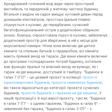
Аркадований головний вхід веде через просторий
вестибюль та передпокій у житлову частину будинку.
Вітальня з видом на садок вміщує кутовий диван перед
домашнім кінотеатром, простора їдальня плавно
з'єднується з кухнею, де передбачено сучасний
багатофункціональний острів з додатковою обідньою
зоною. Комора, спроєктована поруч із кухнею, забезпечує
додатковий простір для зберігання, в ній є місце для
морозильної камери. Нічна зона включає дві дитячі
кімнати та спальню батьків з гардеробом, всі кімнати
мають прямий вихід на тераси. Дві ванні кімнати включені
до програми господарських потреб будинку, котельня
має функцію пральні та власний вихід на вулицю, як і
гараж на дві машини, доступний із тамбуру. "Будинок в
галах 7 (Г2)" - це цікавий проєкт із колекції:
проєкти
одноповерхових будинків
,
проєкти невеликих будинків
,
він також відноситься до категорії: проєкти сучасних
будинків,
проєкти будинків з гаражем на дві машини
. У
нашій пропозиції є й інші версії проєкту, такі як: "Будинок
в галах 7 (Г)" - з одним гаражем, "Будинок в галах 6" -
невеликий без гаража, "Будинок в галах 3 (П)" - з