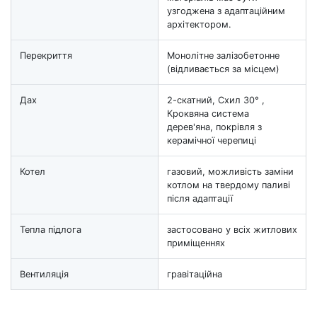
узгоджена з адаптаційним
архітектором.
Перекриття
Монолітне залізобетонне
(відливається за місцем)
Дах
2-скатний, Схил 30° ,
Кроквяна система
дерев'яна, покрівля з
керамічної черепиці
Котел
газовий, можливість заміни
котлом на твердому паливі
після адаптації
Тепла підлога
застосовано у всіх житлових
приміщеннях
Вентиляція
гравітаційна