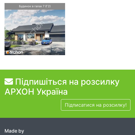
Будинок в галах 7 (Г2)
Підпишіться на розсилку
АРХОН Україна
Підписатися на розсилку!
Made by