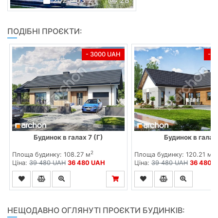
2025-03-21
28
ПОДІБНІ ПРОЄКТИ:
- 3000 UAH
- 
Будинок в галах 7 (Г)
Будинок в галах
2
2
Площа будинку: 108.27 м
Площа будинку: 120.21 м
Ціна:
39 480 UAH
36 480 UAH
Ціна:
39 480 UAH
36 480 
НЕЩОДАВНО ОГЛЯНУТІ ПРОЄКТИ БУДИНКІВ: