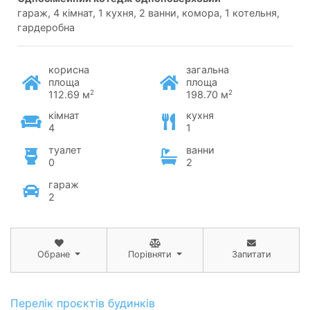
гараж, 4 кімнат, 1 кухня, 2 ванни, комора, 1 котельня,
гардеробна
корисна
загальна
площа
площа
2
2
112.69 м
198.70 м
кімнат
кухня
4
1
туалет
ванни
0
2
гараж
2
Обране
Порівняти
Запитати
Перелік проєктів будинків