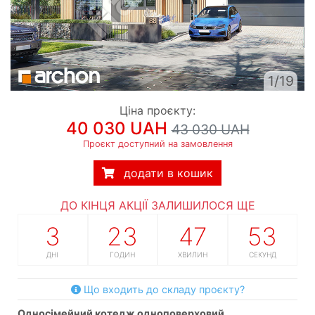
1/19
Ціна проєкту:
40 030 UAH
43 030 UAH
Проєкт доступний на замовлення
додати в кошик
ДО КІНЦЯ АКЦІЇ ЗАЛИШИЛОСЯ ЩЕ
3
23
47
52
ДНІ
ГОДИН
ХВИЛИН
СЕКУНД
Що входить до складу проєкту?
односімейний котедж одноповерховий