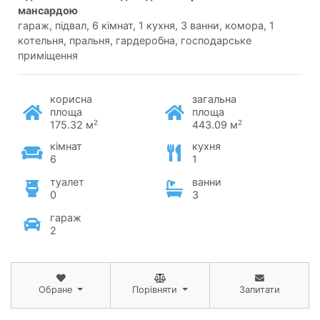
мансардою
гараж, підвал, 6 кімнат, 1 кухня, 3 ванни, комора, 1
котельня, пральня, гардеробна, господарське
приміщення
корисна
загальна
площа
площа
2
2
175.32 м
443.09 м
кімнат
кухня
6
1
туалет
ванни
0
3
гараж
2
Обране
Порівняти
Запитати