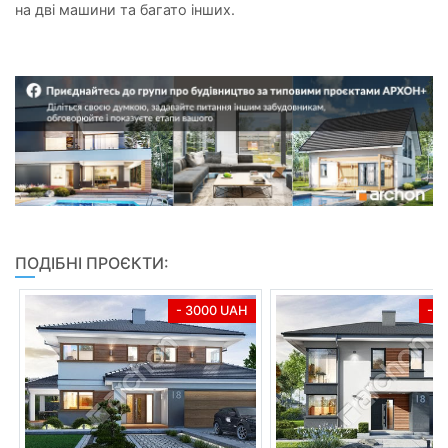
на дві машини та багато інших.
ПОДІБНІ ПРОЄКТИ:
- 3000 UAH
- 