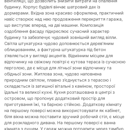
вентиляції, що дозволить знизити витрати на опалення
будинку. Корпус будівлі вінчає шатровий дах із
дормерами. Вхідна зона красиво оформлена, практичний
навіс створює над нею продовження перекриття гаража,
що виступає вперед, на дві машини. Композиція
оздоблення фасаду підкреслює сучасний характер
будинку та забезпечує чудовий зовнішній вигляд вілли.
Світла штукатурка чудово доповнюється дерев'яним
облицюванням, а фактурна штукатурка під бетон
з'являється у вигляді акцентів. Відмінним місцем для
відпочинку на свіжому повітрі є кутова тераса із сучасною
перголою, де є місце для літньої зони відпочинку та
обідньої зони. Житлова зона, чудово наповнена
природним світлом, плавно з'єднується з терасою і
складається із затишної вітальні з каміном, просторої
їдальні та великої кухні. Кухня розташована в центрі з
островом, що пропонує додатковий простір для
приготування їжі, та барною стійкою. Додаткову кімнату
на першому поверсі можна використовувати як кабінет,
біля вікна можна поставити зручний робочий стіл, є місце
для розкладного дивана. На першому поверсі є ванна
кімната з душем. У гараж можна потрапити через тамбур,