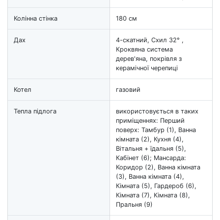
Колінна стінка
180 см
Дах
4-скатний, Схил 32° ,
Кроквяна система
дерев'яна, покрівля з
керамічної черепиці
Котел
газовий
Тепла підлога
використовується в таких
приміщеннях: Перший
поверх: Тамбур (1), Ванна
кімната (2), Кухня (4),
Вітальня + їдальня (5),
Кабінет (6); Мансарда:
Коридор (2), Ванна кімната
(3), Ванна кімната (4),
Кімната (5), Гардероб (6),
Кімната (7), Кімната (8),
Пральня (9)