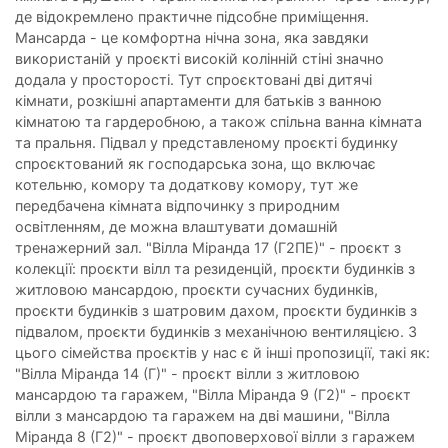
де відокремлено практичне підсобне приміщення.
Мансарда - це комфортна нічна зона, яка завдяки
використаній у проєкті високій колінній стіні значно
додала у просторості. Тут спроєктовані дві дитячі
кімнати, розкішні апартаменти для батьків з ванною
кімнатою та гардеробною, а також спільна ванна кімната
та пральня. Підвал у представленому проєкті будинку
спроєктований як господарська зона, що включає
котельню, комору та додаткову комору, тут же
передбачена кімната відпочинку з природним
освітленням, де можна влаштувати домашній
тренажерний зал. "Вілла Міранда 17 (Г2ПЕ)" - проєкт з
колекції: проєкти вілл та резиденцій, проєкти будинків з
житловою мансардою, проєкти сучасних будинків,
проєкти будинків з шатровим дахом, проєкти будинків з
підвалом, проєкти будинків з механічною вентиляцією. З
цього сімейства проєктів у нас є й інші пропозиції, такі як:
"Вілла Міранда 14 (Г)" - проєкт вілли з житловою
мансардою та гаражем, "Вілла Міранда 9 (Г2)" - проєкт
вілли з мансардою та гаражем на дві машини, "Вілла
Міранда 8 (Г2)" - проєкт двоповерхової вілли з гаражем