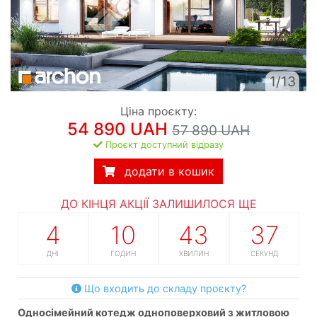
1/13
Ціна проєкту:
54 890 UAH
57 890 UAH
Проєкт доступний відразу
додати в кошик
ДО КІНЦЯ АКЦІЇ ЗАЛИШИЛОСЯ ЩЕ
4
10
43
36
ДНІ
ГОДИН
ХВИЛИН
СЕКУНД
Що входить до складу проєкту?
односімейний котедж одноповерховий з житловою