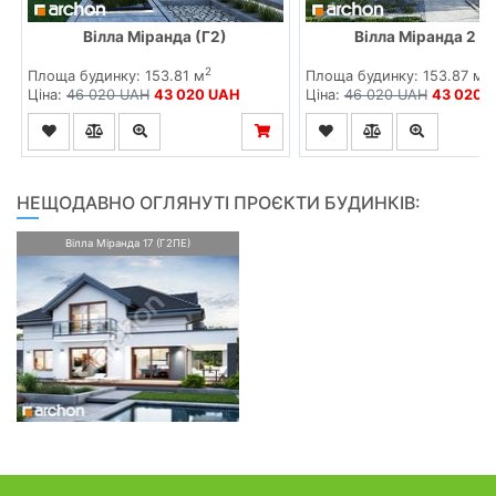
Вілла Міранда (Г2)
Вілла Міранда 2 (Г
2
2
Площа будинку: 153.81 м
Площа будинку: 153.87 м
Ціна:
46 020 UAH
43 020 UAH
Ціна:
46 020 UAH
43 020 
НЕЩОДАВНО ОГЛЯНУТІ ПРОЄКТИ БУДИНКІВ:
Вілла Міранда 17 (Г2ПЕ)