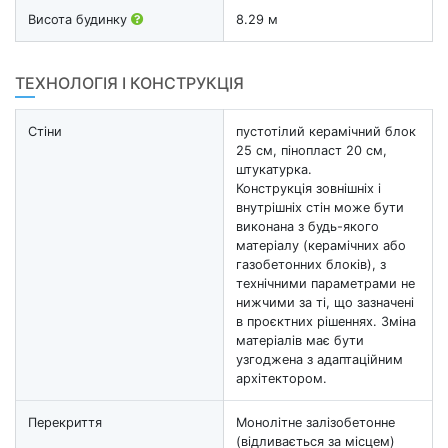
Висота будинку
8.29 м
ТЕХНОЛОГІЯ І КОНСТРУКЦІЯ
Стіни
пустотілий керамічний блок
25 см, пінопласт 20 см,
штукатурка.
Конструкція зовнішніх і
внутрішніх стін може бути
виконана з будь-якого
матеріалу (керамічних або
газобетонних блоків), з
технічними параметрами не
нижчими за ті, що зазначені
в проєктних рішеннях. Зміна
матеріалів має бути
узгоджена з адаптаційним
архітектором.
Перекриття
Монолітне залізобетонне
(відливається за місцем)