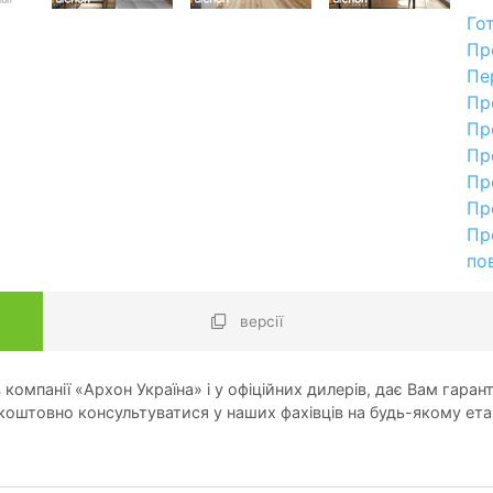
Го
Пр
Пе
Пр
Пр
Пр
Пр
Пр
Пр
по
версії
компанії «Архон Україна» і у офіційних дилерів, дає Вам гарант
оштовно консультуватися у наших фахівців на будь-якому ета