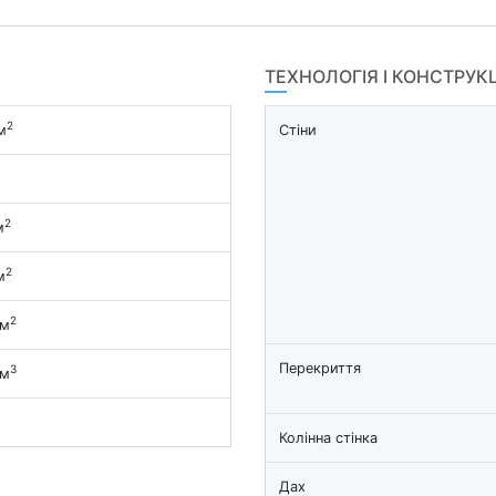
ТЕХНОЛОГІЯ І КОНСТРУК
2
м
Стіни
2
м
2
м
2
 м
Перекриття
3
 м
Колінна стінка
Дах