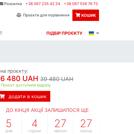
Розсилка
+38 067 235 42 24
+38 067 558 76 73
Проєкти для порівняння
КОШИК
Т
ПІДБІР ПРОЄКТУ
іна проєкту:
36 480 UAH
39 480 UAH
Проєкт доступний відразу
додати в кошик
ДО КІНЦЯ АКЦІЇ ЗАЛИШИЛОСЯ ЩЕ
5
4
27
26
ДНІВ
ГОДИНИ
ХВИЛИН
СЕКУНД