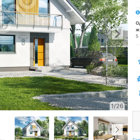
односімейний котедж одноповерховий з
ж
5
1/26
Го