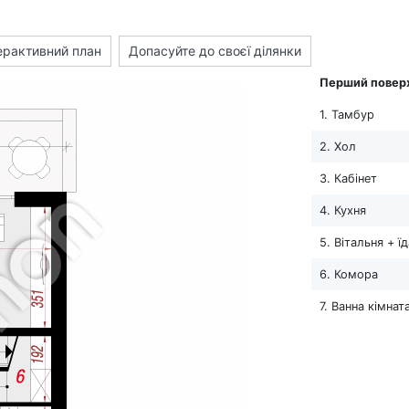
ерактивний план
Допасуйте до своєї ділянки
Перший повер
1. Тамбур
2. Хол
3. Кабінет
4. Кухня
5. Вітальня + ї
6. Комора
7. Ванна кімнат