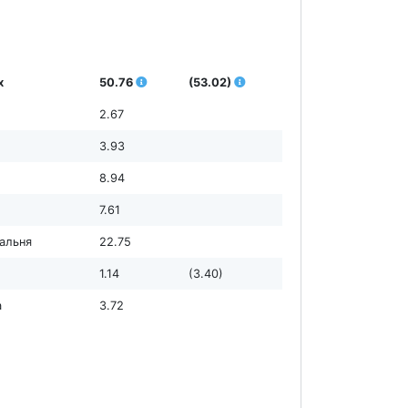
х
50.76
(53.02)
2.67
3.93
8.94
7.61
дальня
22.75
1.14
(3.40)
а
3.72