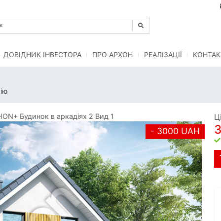
ДОВІДНИК ІНВЕСТОРА
ПРО АРХОН
РЕАЛІЗАЦІЇ
КОНТАК
ію
ON+ Будинок в аркадіях 2 Вид 1
Ц
- 3000 UAH