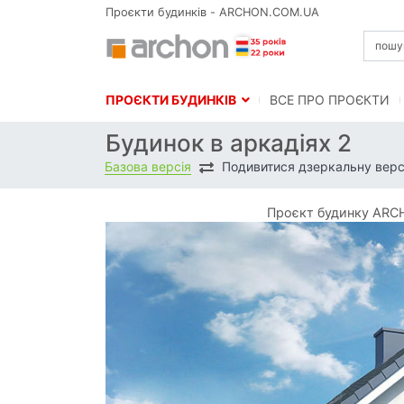
Проєкти будинків - ARCHON.COM.UA
ПРОЄКТИ БУДИНКІВ
BСЕ ПРО ПРОЄКТИ
Будинок в аркадіях 2
Базова версія
Подивитися дзеркальну верс
Проєкт будинку ARCH