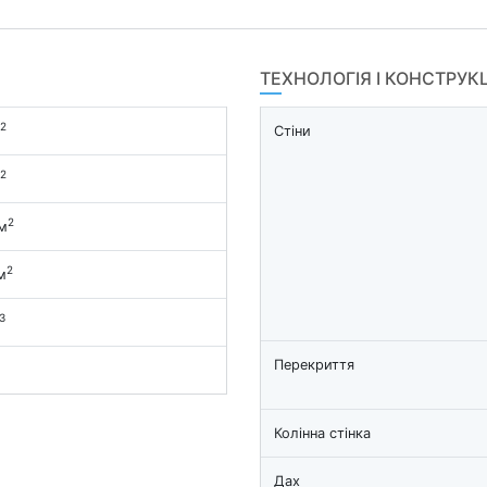
ТЕХНОЛОГІЯ І КОНСТРУК
2
Стіни
2
2
м
2
м
3
Перекриття
Колінна стінка
Дах