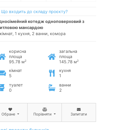
Що входить до складу проєкту?
итловою мансардою
 кімнат, 1 кухня, 2 ванни, комора
корисна
загальна
площа
площа
2
2
95.78 м
145.78 м
кімнат
кухня
5
1
туалет
ванни
0
2
Обране
Порівняти
Запитати
тові проєкти будинків