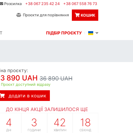
Розсилка
+38 067 235 42 24
+38 067 558 76 73
Проєкти для порівняння
КОШИК
Т
ПІДБІР ПРОЄКТУ
іна проєкту:
33 890 UAH
36 890 UAH
Проєкт доступний відразу
додати в кошик
ДО КІНЦЯ АКЦІЇ ЗАЛИШИЛОСЯ ЩЕ
4
3
42
17
ДНІ
ГОДИНИ
ХВИЛИН
СЕКУНД