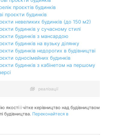
релік проєктів будинків
ві проєкти будинків
оєкти невеликих будинків (до 150 м2)
оєкти будинків у сучасному стилі
оєкти будинків з мансардою
оєкти будинків на вузьку ділянку
оєкти будинків недорогих в будівництві
оєкти односімейних будинків
оєкти будинків з кабінетом на першому
версі
реалізації
ію якості і чітке керівництво над будівництвом
пі будівництва.
Переконайтеся в