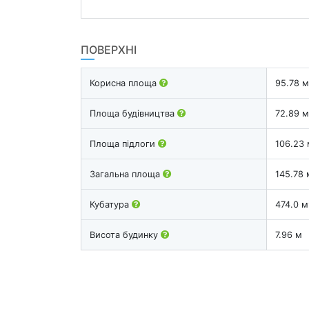
ПОВЕРХНІ
Корисна площа
95.78 м
Площа будівництва
72.89 м
Площа підлоги
106.23 
Загальна площа
145.78 
Кубатура
474.0 м
Висота будинку
7.96 м