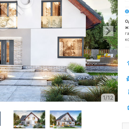
односімейний котедж одноповерховий з
ж
га
к
1/12