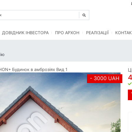
ДОВІДНИК ІНВЕСТОРА
ПРО АРХОН
РЕАЛІЗАЦІЇ
КОНТАК
ію
ON+ Будинок в амброзіях Вид 1
Ц
- 3000 UAH