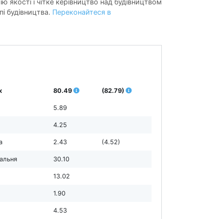
ію якості і чітке керівництво над будівництвом
пі будівництва.
Переконайтеся в
х
80.49
(82.79)
5.89
4.25
а
2.43
(4.52)
дальня
30.10
13.02
1.90
4.53