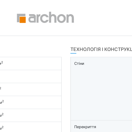
ТЕХНОЛОГІЯ І КОНСТРУК
2
м
Стіни
2
2
м
2
м
Перекриття
2
м