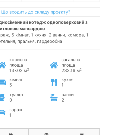
Що входить до складу проєкту?
итловою мансардою
раж, 5 кімнат, 1 кухня, 2 ванни, комора, 1
отельня, пральня, гардеробна
корисна
загальна
площа
площа
2
2
137.02 м
233.16 м
кімнат
кухня
5
1
туалет
ванни
0
2
гараж
1