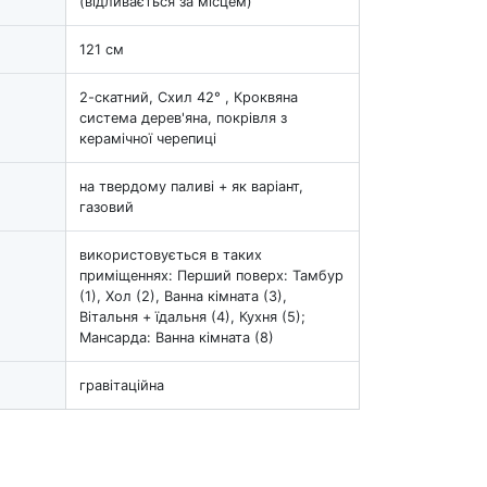
(відливається за місцем)
121 см
2-скатний, Схил 42° , Кроквяна
система дерев'яна, покрівля з
керамічної черепиці
на твердому паливі + як варіант,
газовий
використовується в таких
приміщеннях: Перший поверх: Тамбур
(1), Хол (2), Ванна кімната (3),
Вітальня + їдальня (4), Кухня (5);
Мансарда: Ванна кімната (8)
гравітаційна