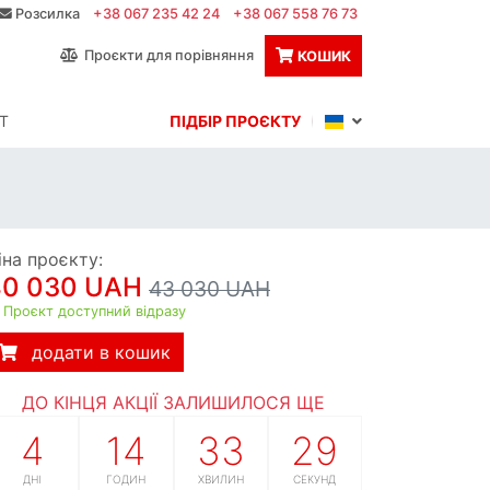
Розсилка
+38 067 235 42 24
+38 067 558 76 73
Проєкти для порівняння
КОШИК
Т
ПІДБІР ПРОЄКТУ
іна проєкту:
40 030 UAH
43 030 UAH
Проєкт доступний відразу
додати в кошик
ДО КІНЦЯ АКЦІЇ ЗАЛИШИЛОСЯ ЩЕ
4
14
33
28
ДНІ
ГОДИН
ХВИЛИН
СЕКУНД