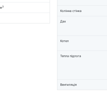
3
 м
Колінна стінка
Дах
Котел
Тепла підлога
Вентиляція