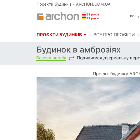
Проєкти будинків - ARCHON.COM.UA
ПРОЄКТИ БУДИНКІВ
BСЕ ПРО ПРОЄКТИ
Будинок в амброзіях
Базова версія
Подивитися дзеркальну верс
Проєкт будинку ARCH