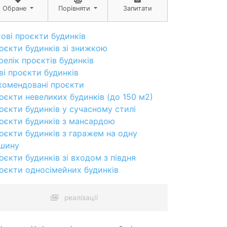
Обране
Порівняти
Запитати
тові проєкти будинків
оєкти будинків зі знижкою
релік проєктів будинків
ві проєкти будинків
комендовані проєкти
оєкти невеликих будинків (до 150 м2)
оєкти будинків у сучасному стилі
оєкти будинків з мансардою
оєкти будинків з гаражем на одну
шину
оєкти будинків зі входом з півдня
оєкти односімейних будинків
реалізації