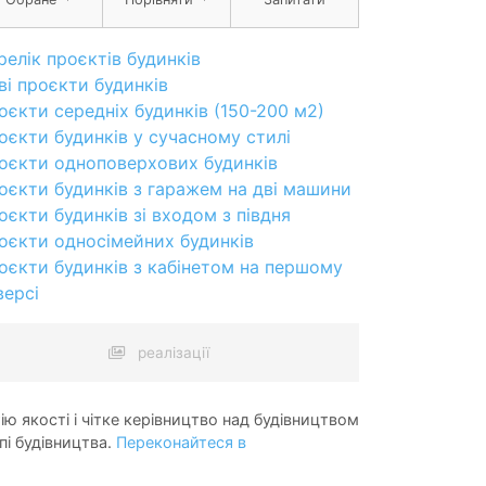
релік проєктів будинків
ві проєкти будинків
оєкти середніх будинків (150-200 м2)
оєкти будинків у сучасному стилі
оєкти одноповерхових будинків
оєкти будинків з гаражем на дві машини
оєкти будинків зі входом з півдня
оєкти односімейних будинків
оєкти будинків з кабінетом на першому
версі
реалізації
ію якості і чітке керівництво над будівництвом
пі будівництва.
Переконайтеся в