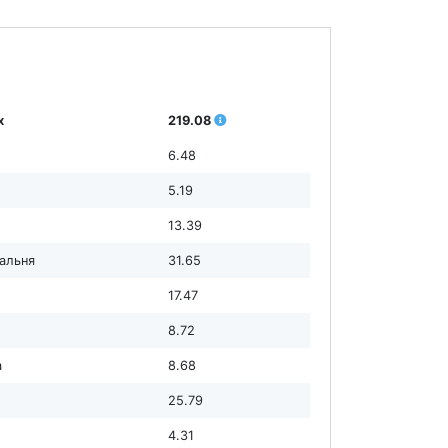
х
219.08
6.48
5.19
13.39
дальня
31.65
17.47
8.72
а
8.68
25.79
4.31