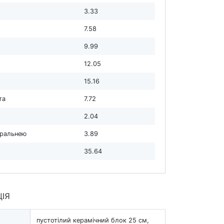
3.33
7.58
9.99
12.05
15.16
та
7.72
2.04
 пральнею
3.89
35.64
ЦІЯ
пустотілий керамічний блок 25 см,