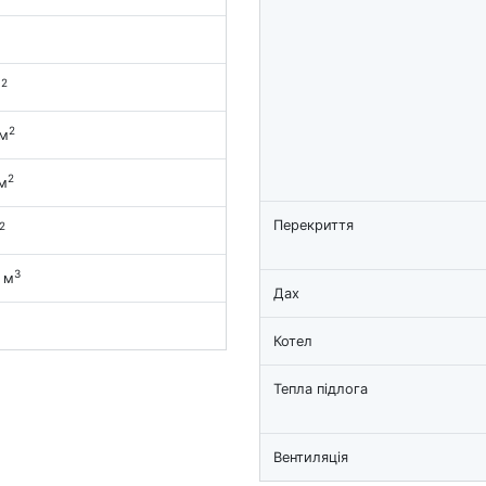
2
м
2
 м
2
м
Перекриття
2
3
 м
Дах
Котел
Тепла підлога
Вентиляція