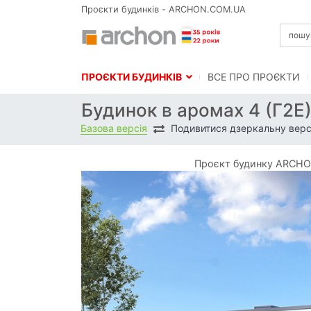
Проєкти будинків - ARCHON.COM.UA
ПРОЄКТИ БУДИНКІВ
BСЕ ПРО ПРОЄКТИ
Будинок в аромах 4 (Г2Е
Базова версія
Подивитися дзеркальну верс
Проєкт будинку ARCHON