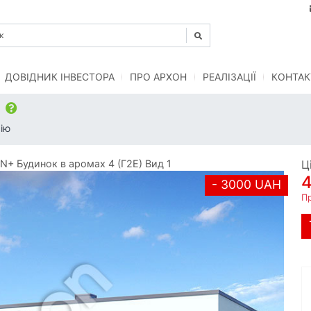
ДОВІДНИК ІНВЕСТОРА
ПРО АРХОН
РЕАЛІЗАЦІЇ
КОНТАК
)
ію
+ Будинок в аромах 4 (Г2Е) Вид 1
Ц
- 3000 UAH
П