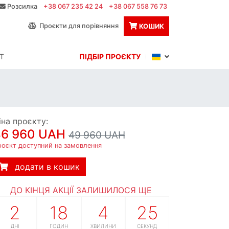
Розсилка
+38 067 235 42 24
+38 067 558 76 73
Проєкти для порівняння
КОШИК
Т
ПІДБІР ПРОЄКТУ
іна проєкту:
46 960 UAH
49 960 UAH
роєкт доступний на замовлення
додати в кошик
ДО КІНЦЯ АКЦІЇ ЗАЛИШИЛОСЯ ЩЕ
2
18
4
24
ДНІ
ГОДИН
ХВИЛИНИ
СЕКУНД