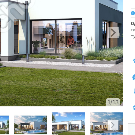
га
т
1/13