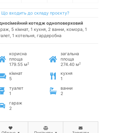
Що входить до складу проєкту?
односімейний котедж одноповерховий
раж, 5 кімнат, 1 кухня, 2 ванни, комора, 1
уалет, 1 котельня, гардеробна
корисна
загальна
площа
площа
2
2
179.55 м
274.40 м
кімнат
кухня
5
1
туалет
ванни
1
2
гараж
2
Обране
Порівняти
Запитати