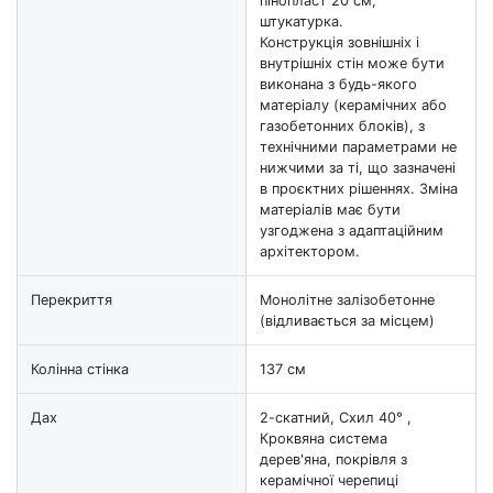
пінопласт 20 см,
штукатурка.
Конструкція зовнішніх і
внутрішніх стін може бути
виконана з будь-якого
матеріалу (керамічних або
газобетонних блоків), з
технічними параметрами не
нижчими за ті, що зазначені
в проєктних рішеннях. Зміна
матеріалів має бути
узгоджена з адаптаційним
архітектором.
Перекриття
Монолітне залізобетонне
(відливається за місцем)
Колінна стінка
137 см
Дах
2-скатний, Схил 40° ,
Кроквяна система
дерев'яна, покрівля з
керамічної черепиці