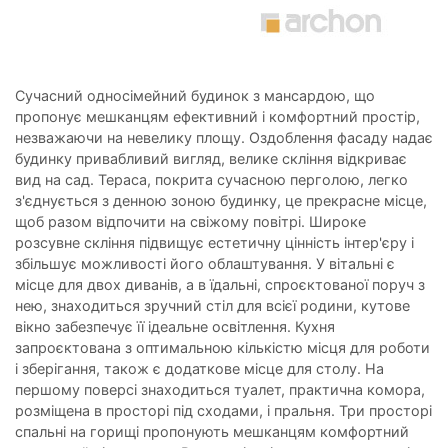
Сучасний односімейний будинок з мансардою, що
пропонує мешканцям ефективний і комфортний простір,
незважаючи на невелику площу. Оздоблення фасаду надає
будинку привабливий вигляд, велике скління відкриває
вид на сад. Тераса, покрита сучасною перголою, легко
з'єднується з денною зоною будинку, це прекрасне місце,
щоб разом відпочити на свіжому повітрі. Широке
розсувне скління підвищує естетичну цінність інтер'єру і
збільшує можливості його облаштування. У вітальні є
місце для двох диванів, а в їдальні, спроєктованої поруч з
нею, знаходиться зручний стіл для всієї родини, кутове
вікно забезпечує її ідеальне освітлення. Кухня
запроєктована з оптимальною кількістю місця для роботи
і зберігання, також є додаткове місце для столу. На
першому поверсі знаходиться туалет, практична комора,
розміщена в просторі під сходами, і пральня. Три просторі
спальні на горищі пропонують мешканцям комфортний