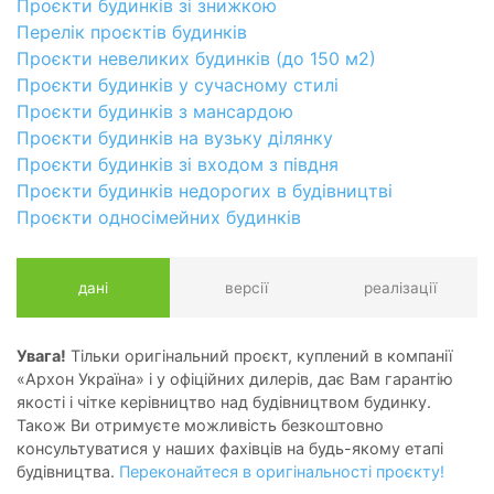
Проєкти будинків зі знижкою
Перелік проєктів будинків
Проєкти невеликих будинків (до 150 м2)
Проєкти будинків у сучасному стилі
Проєкти будинків з мансардою
Проєкти будинків на вузьку ділянку
Проєкти будинків зі входом з півдня
Проєкти будинків недорогих в будівництві
Проєкти односімейних будинків
дані
версії
реалізації
Увага!
Тільки оригінальний проєкт, куплений в компанії
«Архон Україна» і у офіційних дилерів, дає Вам гарантію
якості і чітке керівництво над будівництвом будинку.
Також Ви отримуєте можливість безкоштовно
консультуватися у наших фахівців на будь-якому етапі
будівництва.
Переконайтеся в оригінальності проєкту!