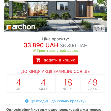
1/26
Ціна проєкту:
33 890 UAH
36 890 UAH
Проєкт доступний відразу
додати в кошик
ДО КІНЦЯ АКЦІЇ ЗАЛИШИЛОСЯ ЩЕ
4
4
18
48
ДНІ
ГОДИНИ
ХВИЛИН
СЕКУНД
Що входить до складу проєкту?
односімейний котедж одноповерховий з житловою