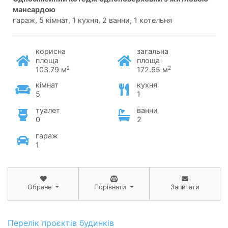
мансардою
гараж, 5 кімнат, 1 кухня, 2 ванни, 1 котельня
корисна
загальна
площа
площа
2
2
103.79 м
172.65 м
кімнат
кухня
5
1
туалет
ванни
0
2
гараж
1
Обране
Порівняти
Запитати
Перелік проєктів будинків