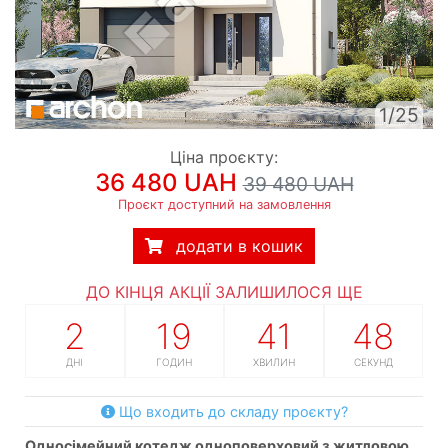
1/25
Ціна проєкту:
36 480 UAH
39 480 UAH
Проєкт доступний на замовлення
додати в кошик
ДО КІНЦЯ АКЦІЇ ЗАЛИШИЛОСЯ ЩЕ
2
19
41
47
ДНІ
ГОДИН
ХВИЛИН
СЕКУНД
Що входить до складу проєкту?
односімейний котедж одноповерховий з житловою