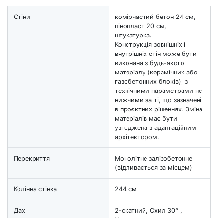
Стіни
комірчастий бетон 24 см,
пінопласт 20 см,
штукатурка.
Конструкція зовнішніх і
внутрішніх стін може бути
виконана з будь-якого
матеріалу (керамічних або
газобетонних блоків), з
технічними параметрами не
нижчими за ті, що зазначені
в проєктних рішеннях. Зміна
матеріалів має бути
узгоджена з адаптаційним
архітектором.
Перекриття
Монолітне залізобетонне
(відливається за місцем)
Колінна стінка
244 см
Дах
2-скатний, Схил 30° ,