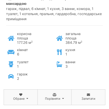
мансардою
гараж, підвал, 6 кімнат, 1 кухня, 3 ванни, комора, 1
туалет, 1 котельня, пральня, гардеробна, господарське
приміщення
корисна
загальна
площа
площа
2
2
177.26 м
384.79 м
кімнат
кухня
6
1
туалет
ванни
1
3
гараж
2
Обране
Порівняти
Запитати