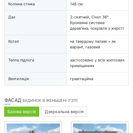
Колінна стінка
148 см
Дах
2-скатний, Схил 38° ,
Кроквяна система
дерев'яна, покрівля з жерсті
Котел
на твердому паливі + як
варіант, газовий
Тепла підлога
застосовано у всіх житлових
приміщеннях
Вентиляція
гравітаційна
ФАСАД
БУДИНОК В ЖЕНЬШЕНІ (Г2П)
Базова версія
Дзеркальна версія