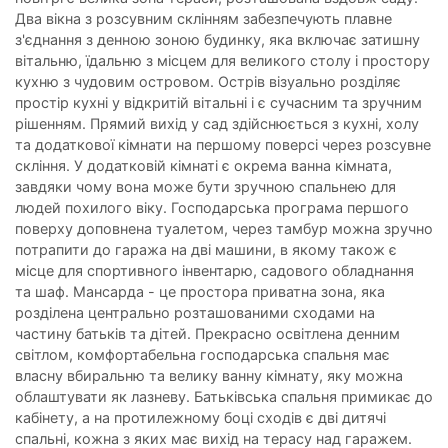
Два вікна з розсувним склінням забезпечують плавне
з'єднання з денною зоною будинку, яка включає затишну
вітальню, їдальню з місцем для великого столу і простору
кухню з чудовим островом. Острів візуально розділяє
простір кухні у відкритій вітальні і є сучасним та зручним
рішенням. Прямий вихід у сад здійснюється з кухні, холу
та додаткової кімнати на першому поверсі через розсувне
скління. У додатковій кімнаті є окрема ванна кімната,
завдяки чому вона може бути зручною спальнею для
людей похилого віку. Господарська програма першого
поверху доповнена туалетом, через тамбур можна зручно
потрапити до гаража на дві машини, в якому також є
місце для спортивного інвентарю, садового обладнання
та шаф. Мансарда - це простора приватна зона, яка
розділена центрально розташованими сходами на
частину батьків та дітей. Прекрасно освітлена денним
світлом, комфортабельна господарська спальня має
власну вбиральню та велику ванну кімнату, яку можна
облаштувати як лазневу. Батьківська спальня примикає до
кабінету, а на протилежному боці сходів є дві дитячі
спальні, кожна з яких має вихід на терасу над гаражем.