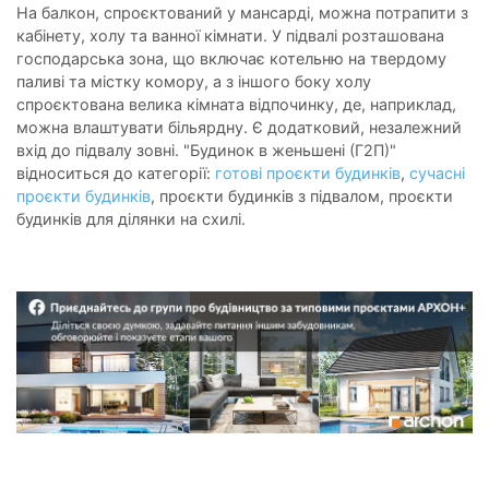
На балкон, спроєктований у мансарді, можна потрапити з
кабінету, холу та ванної кімнати. У підвалі розташована
господарська зона, що включає котельню на твердому
паливі та містку комору, а з іншого боку холу
спроєктована велика кімната відпочинку, де, наприклад,
можна влаштувати більярдну. Є додатковий, незалежний
вхід до підвалу зовні. "Будинок в женьшені (Г2П)"
відноситься до категорії:
готові проєкти будинків
,
сучасні
проєкти будинків
, проєкти будинків з підвалом, проєкти
будинків для ділянки на схилі.