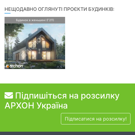
НЕЩОДАВНО ОГЛЯНУТІ ПРОЄКТИ БУДИНКІВ:
Будинок в женьшені (Г2П)
Підпишіться на розсилку
АРХОН Україна
Підписатися на розсилку!