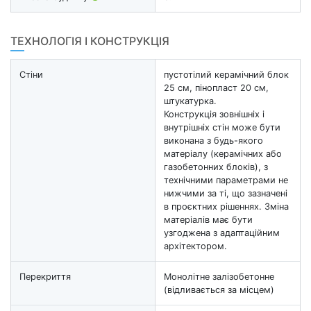
ТЕХНОЛОГІЯ І КОНСТРУКЦІЯ
Стіни
пустотілий керамічний блок
25 см, пінопласт 20 см,
штукатурка.
Конструкція зовнішніх і
внутрішніх стін може бути
виконана з будь-якого
матеріалу (керамічних або
газобетонних блоків), з
технічними параметрами не
нижчими за ті, що зазначені
в проєктних рішеннях. Зміна
матеріалів має бути
узгоджена з адаптаційним
архітектором.
Перекриття
Монолітне залізобетонне
(відливається за місцем)