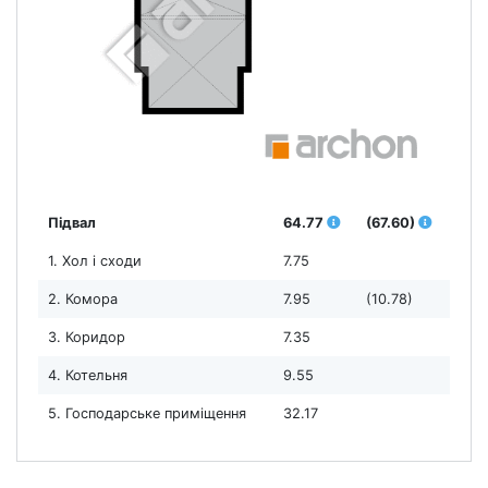
Підвал
64.77
(67.60)
1. Хол і сходи
7.75
2. Комора
7.95
(10.78)
3. Коридор
7.35
4. Котельня
9.55
5. Господарське приміщення
32.17