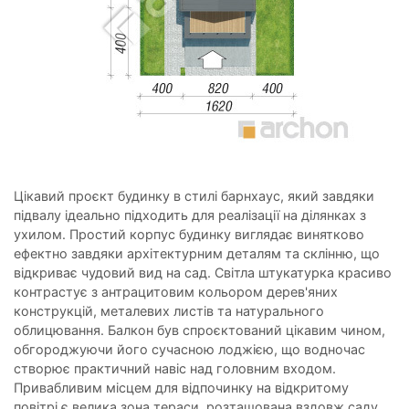
Цікавий проєкт будинку в стилі барнхаус, який завдяки
підвалу ідеально підходить для реалізації на ділянках з
ухилом. Простий корпус будинку виглядає винятково
ефектно завдяки архітектурним деталям та склінню, що
відкриває чудовий вид на сад. Світла штукатурка красиво
контрастує з антрацитовим кольором дерев'яних
конструкцій, металевих листів та натурального
облицювання. Балкон був спроєктований цікавим чином,
обгороджуючи його сучасною лоджією, що водночас
створює практичний навіс над головним входом.
Привабливим місцем для відпочинку на відкритому
повітрі є велика зона тераси, розташована вздовж саду.