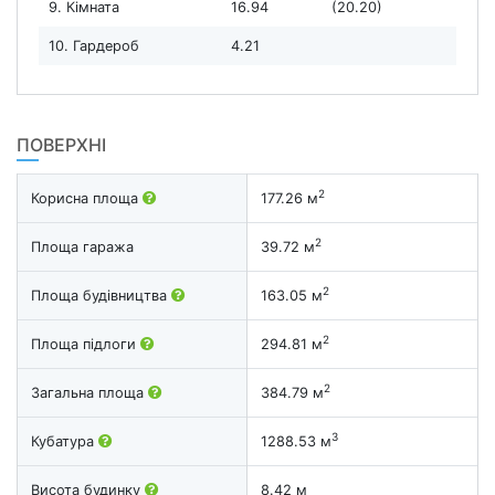
9. Кімната
16.94
(20.20)
10. Гардероб
4.21
ПОВЕРХНІ
2
Корисна площа
177.26 м
2
Площа гаража
39.72 м
2
Площа будівництва
163.05 м
2
Площа підлоги
294.81 м
2
Загальна площа
384.79 м
3
Кубатура
1288.53 м
Висота будинку
8.42 м