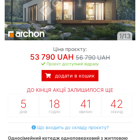
1/13
Ціна проєкту:
53 790 UAH
56 790 UAH
Проєкт доступний відразу
додати в кошик
ДО КІНЦЯ АКЦІЇ ЗАЛИШИЛОСЯ ЩЕ
5
18
41
41
ДНІВ
ГОДИН
ХВИЛИН
СЕКУНД
Що входить до складу проєкту?
односімейний котедж одноповерховий з житловою