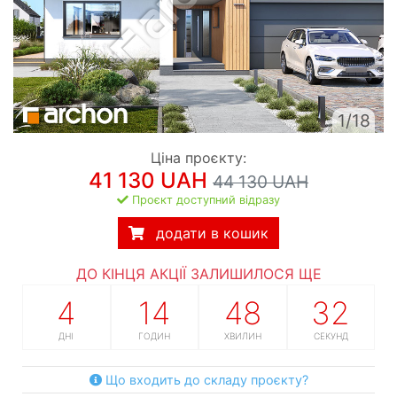
1/18
Ціна проєкту:
41 130 UAH
44 130 UAH
Проєкт доступний відразу
додати в кошик
ДО КІНЦЯ АКЦІЇ ЗАЛИШИЛОСЯ ЩЕ
4
14
48
31
ДНІ
ГОДИН
ХВИЛИН
СЕКУНД
Що входить до складу проєкту?