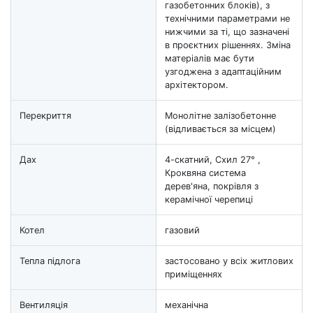
газобетонних блоків), з
технічними параметрами не
нижчими за ті, що зазначені
в проєктних рішеннях. Зміна
матеріалів має бути
узгоджена з адаптаційним
архітектором.
Перекриття
Монолітне залізобетонне
(відливається за місцем)
Дах
4-скатний, Схил 27° ,
Кроквяна система
дерев'яна, покрівля з
керамічної черепиці
Котел
газовий
Тепла підлога
застосовано у всіх житлових
приміщеннях
Вентиляція
механічна