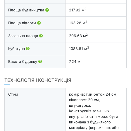
2
Площа будівництва
217.92 м
2
Площа підлоги
163.28 м
2
Загальна площа
206.63 м
3
Кубатура
1088.51 м
Висота будинку
7.24 м
ТЕХНОЛОГІЯ І КОНСТРУКЦІЯ
Стіни
комірчастий бетон 24 см,
пінопласт 20 см,
штукатурка.
Конструкція зовнішніх і
внутрішніх стін може бути
виконана з будь-якого
матеріалу (керамічних або