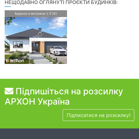
НЕЩОДАВНО ОГЛЯНУТІ ПРОЄКТИ БУДИНКІВ:
Будинок в матуканах 2 (Г2Е)
Підпишіться на розсилку
АРХОН Україна
Підписатися на розсилку!