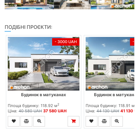
ПОДІБНІ ПРОЄКТИ:
- 3000 UAH
- 
Будинок в матуканах
Будинок в матуканах
2
2
Площа будинку: 118.92 м
Площа будинку: 118.91 м
Ціна:
40 580 UAH
37 580 UAH
Ціна:
44 130 UAH
41 130 U