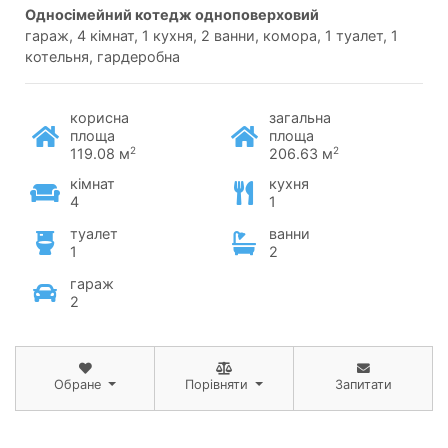
односімейний котедж одноповерховий
гараж, 4 кімнат, 1 кухня, 2 ванни, комора, 1 туалет, 1
котельня, гардеробна
корисна
загальна
площа
площа
2
2
119.08 м
206.63 м
кімнат
кухня
4
1
туалет
ванни
1
2
гараж
2
Обране
Порівняти
Запитати