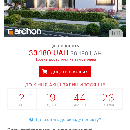
1/11
Ціна проєкту:
33 180 UAH
36 180 UAH
Проєкт доступний на замовлення
додати в кошик
ДО КІНЦЯ АКЦІЇ ЗАЛИШИЛОСЯ ЩЕ
2
19
44
22
ДНІ
ГОДИН
ХВИЛИН
СЕКУНД
Що входить до складу проєкту?
односімейний котедж одноповерховий