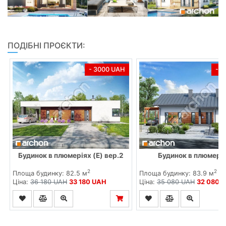
ПОДІБНІ ПРОЄКТИ:
- 3000 UAH
- 
Будинок в плюмеріях (E) вер.2
Будинок в плюмерія
2
2
Площа будинку: 82.5 м
Площа будинку: 83.9 м
Ціна:
36 180 UAH
33 180 UAH
Ціна:
35 080 UAH
32 080 