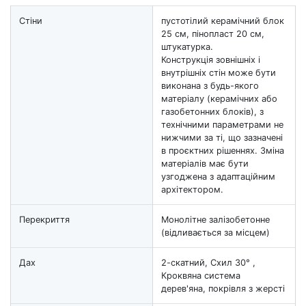
Стіни
пустотілий керамічний блок
25 см, пінопласт 20 см,
штукатурка.
Конструкція зовнішніх і
внутрішніх стін може бути
виконана з будь-якого
матеріалу (керамічних або
газобетонних блоків), з
технічними параметрами не
нижчими за ті, що зазначені
в проєктних рішеннях. Зміна
матеріалів має бути
узгоджена з адаптаційним
архітектором.
Перекриття
Монолітне залізобетонне
(відливається за місцем)
Дах
2-скатний, Схил 30° ,
Кроквяна система
дерев'яна, покрівля з жерсті