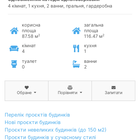
4 кімнат, 1 кухня, 2 ванни, пральня, гардеробна
корисна
загальна
площа
площа
2
2
87.58 м
116.47 м
кімнат
кухня
4
1
туалет
ванни
0
2
Обране
Порівняти
Запитати
Перелік проєктів будинків
Нові проєкти будинків
Проєкти невеликих будинків (до 150 м2)
Проєкти будинків у сучасному стилі