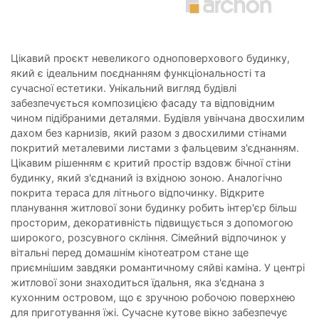
Цікавий проєкт невеликого одноповерхового будинку,
який є ідеальним поєднанням функціональності та
сучасної естетики. Унікальний вигляд будівлі
забезпечується композицією фасаду та відповідним
чином підібраними деталями. Будівля увінчана двосхилим
дахом без карнизів, який разом з двосхилими стінами
покритий металевими листами з фальцевим з'єднанням.
Цікавим рішенням є критий простір вздовж бічної стіни
будинку, який з'єднаний із вхідною зоною. Аналогічно
покрита тераса для літнього відпочинку. Відкрите
планування житлової зони будинку робить інтер'єр більш
просторим, декоративність підвищується з допомогою
широкого, розсувного скління. Сімейний відпочинок у
вітальні перед домашнім кінотеатром стане ще
приємнішим завдяки романтичному сяйві каміна. У центрі
житлової зони знаходиться їдальня, яка з'єднана з
кухонним островом, що є зручною робочою поверхнею
для приготування їжі. Сучасне кутове вікно забезпечує