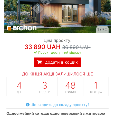
1/30
Ціна проєкту:
33 890 UAH
36 890 UAH
Проєкт доступний відразу
додати в кошик
ДО КІНЦЯ АКЦІЇ ЗАЛИШИЛОСЯ ЩЕ
4
3
48
0
ДНІ
ГОДИНИ
ХВИЛИН
СЕКУНД
Що входить до складу проєкту?
односімейний котедж одноповерховий з житловою