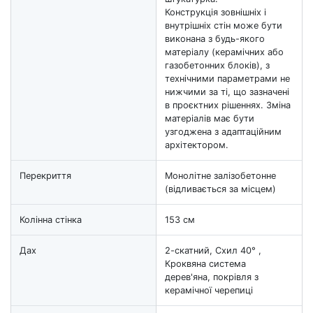
Конструкція зовнішніх і
внутрішніх стін може бути
виконана з будь-якого
матеріалу (керамічних або
газобетонних блоків), з
технічними параметрами не
нижчими за ті, що зазначені
в проєктних рішеннях. Зміна
матеріалів має бути
узгоджена з адаптаційним
архітектором.
Перекриття
Монолітне залізобетонне
(відливається за місцем)
Колінна стінка
153 см
Дах
2-скатний, Схил 40° ,
Кроквяна система
дерев'яна, покрівля з
керамічної черепиці