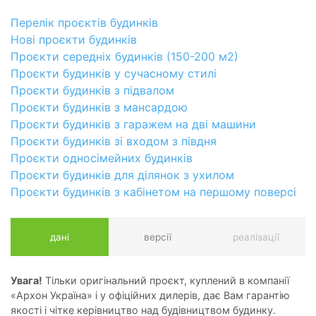
Перелік проєктів будинків
Нові проєкти будинків
Проєкти середніх будинків (150-200 м2)
Проєкти будинків у сучасному стилі
Проєкти будинків з підвалом
Проєкти будинків з мансардою
Проєкти будинків з гаражем на дві машини
Проєкти будинків зі входом з півдня
Проєкти односімейних будинків
Проєкти будинків для ділянок з ухилом
Проєкти будинків з кабінетом на першому поверсі
дані
версії
реалізації
Увага!
Тільки оригінальний проєкт, куплений в компанії
«Архон Україна» і у офіційних дилерів, дає Вам гарантію
якості і чітке керівництво над будівництвом будинку.