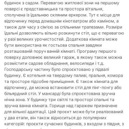
будинок з садом. Перевагою житлової зони на першому
поверсі є представницька та простора вітальня,
сполучена із їдальнею скляним еркером. Тут є місце для
відпочинку перед домашнім кінотеатром або каміном, а
також для часу з сім'єю за спільними трапезами. Розміри
їдальні дозволяють вільно розкинути стіл, що є перевагою
у разі великих урочистостей. Додаткова кімната може
бути використана як гостьова спальня завдяки
розташованій поруч ванній кімнаті. Програму першого
поверху доповнює великий гараж, в якому також можна
розмістити садове обладнання, велосипеди і т.д.
Господарську частину було спроєктовано у підвалі
будинку. Є котельня на твердому паливі, пральня, комора
та просторе підсобне приміщення. Є також кімната для
відпочинку, де можна встановити стіл для пінг-понгу або
більярдний стіл. У мансарді була спроєктована зручна
нічна зона. У будинку три світлі та просторі спальні та
зручна ванна кімната. Горище над гаражем призначене
для вільної адаптації. Цей проєкт може бути реалізований
у два етапи, він також відноситься до популярних
категорій: проєкти сучасних будинків, з входом з півдня, з