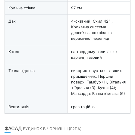
Колінна стінка
97 см
Дах
4-скатний, Схил 42° ,
Кроквяна система
дерев'яна, покрівля з
керамічної черепиці
Котел
на твердому паливі + як
варіант, газовий
Тепла підлога
використовується в таких
приміщеннях: Перший
поверх: Тамбур (1), Вітальня
+ їдальня (3), Кухня (4);
Мансарда: Ванна кімната (6)
Вентиляція
гравітаційна
ФАСАД
БУДИНОК В ЧОРНУШЦІ (Г2ПА)