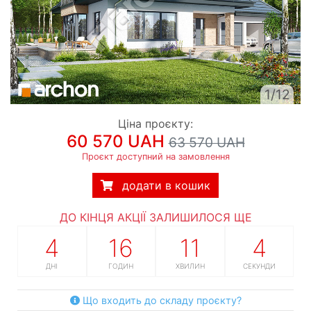
1/12
Ціна проєкту:
60 570 UAH
63 570 UAH
Проєкт доступний на замовлення
додати в кошик
ДО КІНЦЯ АКЦІЇ ЗАЛИШИЛОСЯ ЩЕ
4
16
11
3
ДНІ
ГОДИН
ХВИЛИН
СЕКУНДИ
Що входить до складу проєкту?