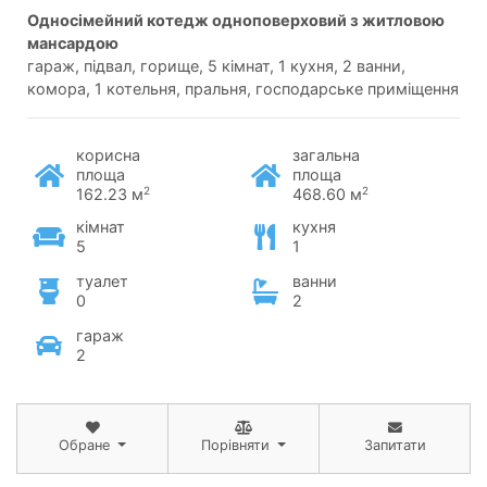
односімейний котедж одноповерховий з житловою
мансардою
гараж, підвал, горище, 5 кімнат, 1 кухня, 2 ванни,
комора, 1 котельня, пральня, господарське приміщення
корисна
загальна
площа
площа
2
2
162.23 м
468.60 м
кімнат
кухня
5
1
туалет
ванни
0
2
гараж
2
Обране
Порівняти
Запитати