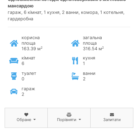
мансардою
гараж, 6 кімнат, 1 кухня, 2 ванни, комора, 1 котельня,
гардеробна
корисна
загальна
площа
площа
2
2
163.39 м
316.54 м
кімнат
кухня
6
1
туалет
ванни
0
2
гараж
2
Обране
Порівняти
Запитати