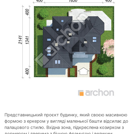
Представницький проєкт будинку, який своєю масивною
формою з еркером у вигляді маленької башти відсилає до
палацового стилю. Вхідна зона, підкреслена козирком з
дормером і дверима з бічною фрамугою і великим