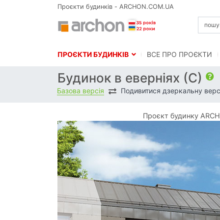
Проєкти будинків - ARCHON.COM.UA
ПРОЄКТИ БУДИНКІВ
BСЕ ПРО ПРОЄКТИ
Будинок в еверніях (С)
Базова версія
Подивитися дзеркальну верс
Проєкт будинку ARCHO