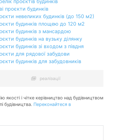
релік проєктів будинків
ві проєкти будинків
оєкти невеликих будинків (до 150 м2)
оєкти будинків площею до 120 м2
оєкти будинків з мансардою
оєкти будинків на вузьку ділянку
оєкти будинків зі входом з півдня
оєкти для рядової забудови
оєкти будинків для забудовників
реалізації
ію якості і чітке керівництво над будівництвом
пі будівництва.
Переконайтеся в