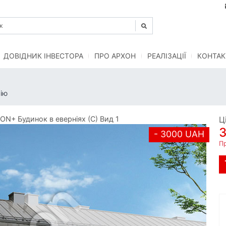
ДОВІДНИК ІНВЕСТОРА
ПРО АРХОН
РЕАЛІЗАЦІЇ
КОНТАК
ію
N+ Будинок в еверніях (С) Вид 1
Ц
- 3000 UAH
П