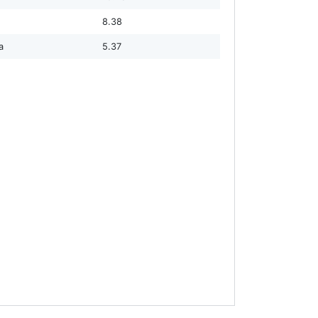
8.38
а
5.37