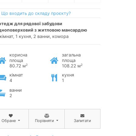
Що входить до складу проєкту?
дноповерховий з житловою мансардою
 кімнат, 1 кухня, 2 ванни, комора
корисна
загальна
площа
площа
2
2
80.72 м
108.22 м
кімнат
кухня
4
1
ванни
2
Обране
Порівняти
Запитати