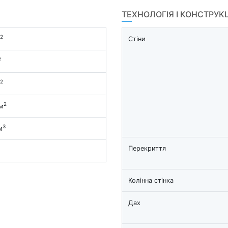
ТЕХНОЛОГІЯ І КОНСТРУК
2
Стіни
2
2
2
м
3
м
Перекриття
Колінна стінка
Дах