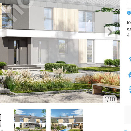
котедж для рядової забудови
о
4
1/10