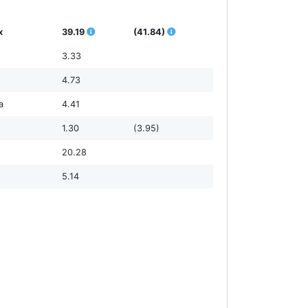
х
39.19
(41.84)
3.33
4.73
а
4.41
1.30
(3.95)
20.28
5.14