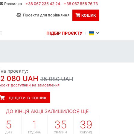
Розсилка
+38 067 235 42 24
+38 067 558 76 73
Проєкти для порівняння
КОШИК
Т
ПІДБІР ПРОЄКТУ
іна проєкту:
32 080 UAH
35 080 UAH
роєкт доступний на замовлення
додати в кошик
ДО КІНЦЯ АКЦІЇ ЗАЛИШИЛОСЯ ЩЕ
5
1
35
38
ДНІВ
ГОДИНА
ХВИЛИН
СЕКУНД