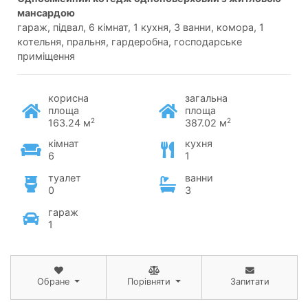
мансардою
гараж, підвал, 6 кімнат, 1 кухня, 3 ванни, комора, 1
котельня, пральня, гардеробна, господарське
приміщення
корисна
загальна
площа
площа
2
2
163.24 м
387.02 м
кімнат
кухня
6
1
туалет
ванни
0
3
гараж
1
Обране
Порівняти
Запитати