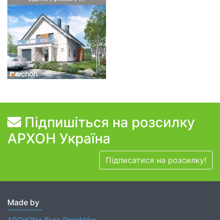
Підпишіться на розсилку
АРХОН Україна
Підписатися на розсилку!
Made by
ARCHON+ Biuro Projektów