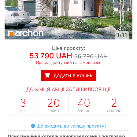
1/11
Ціна проєкту:
53 790 UAH
56 790 UAH
Проєкт доступний на замовлення
додати в кошик
ДО КІНЦЯ АКЦІЇ ЗАЛИШИЛОСЯ ЩЕ
3
20
40
1
ДНІ
ГОДИН
ХВИЛИН
СЕКУНДА
Що входить до складу проєкту?
односімейний котедж одноповерховий з житловою