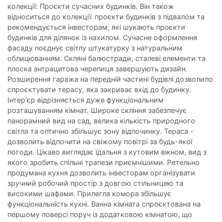
колекції: Проєкти сучасних будинків. Він також
відноситься до колекції: проєкти будинків з підвалом та
рекомендується інвесторам, які шукають проєкти
будинків для ділянок із нахилом. Сучасне оформлення
фасаду поєднує світлу штукатурку з натуральним
облицюванням. Скляні балюстради, сталеві елементи та
плоска антрацитова черепиця завершують дизайн.
Розширення гаража на передній частині будівлі дозволило
спроєктувати терасу, яка закриває вхід до будинку.
Інтер'єр відрізняється дуже функціональним
розташуванням кімнат. Широке скління забезпечує
панорамний вид на сад, велика кількість природного
світла та оптично збільшує зону відпочинку. Тераса -
дозволить відпочити на свіжому повітрі за будь-якої
погоди. Цікаво виглядає їдальня з кутовим вікном, вид з
якого зробить спільні трапези приємнішими. Ретельно
продумана кухня дозволить інвесторам організувати
зручний робочий простір з довгою стільницею та
високими шафами. Прилегла комора збільшує
функціональність кухні. Ванна кімната спроєктована на
першому поверсі поруч із додатковою кімнатою, що