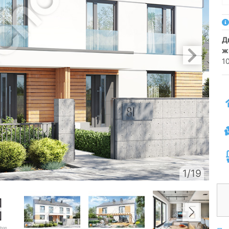
двосімейний котедж одноповерховий з
ж
1
1/19