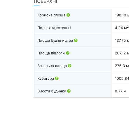
ПОВЕРХНІ
Корисна площа
198.18 
2
Поверхня котельні
4.94 м
Площа будівництва
137.75 
Площа підлоги
207.12 
Загальна площа
275.3 м
Кубатура
1005.8
Висота будинку
8.77 м