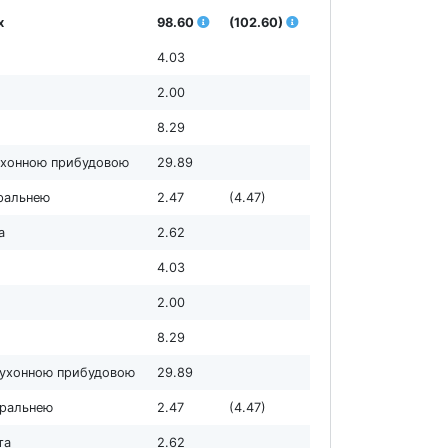
х
98.60
(102.60)
4.03
2.00
8.29
кухонною прибудовою
29.89
пральнею
2.47
(4.47)
а
2.62
4.03
2.00
8.29
 кухонною прибудовою
29.89
 пральнею
2.47
(4.47)
та
2.62