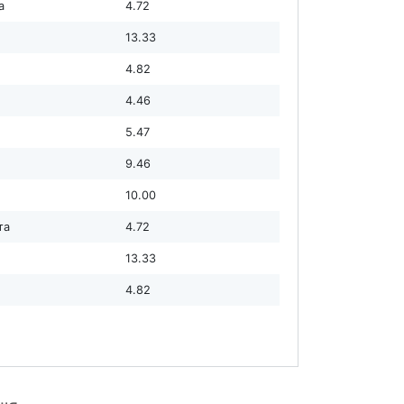
а
4.72
13.33
4.82
4.46
5.47
9.46
10.00
та
4.72
13.33
4.82