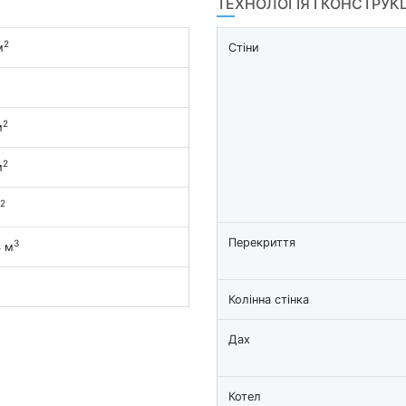
ТЕХНОЛОГІЯ І КОНСТРУК
2
м
Стіни
2
м
2
м
2
Перекриття
3
4 м
Колінна стінка
Дах
Котел