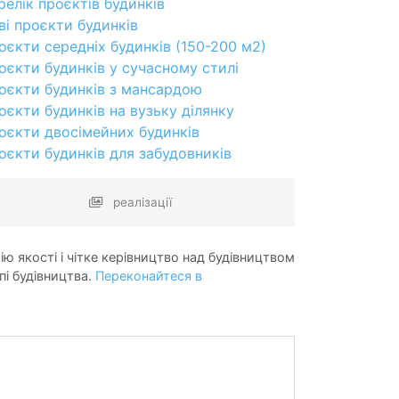
релік проєктів будинків
ві проєкти будинків
оєкти середніх будинків (150-200 м2)
оєкти будинків у сучасному стилі
оєкти будинків з мансардою
оєкти будинків на вузьку ділянку
оєкти двосімейних будинків
оєкти будинків для забудовників
реалізації
ію якості і чітке керівництво над будівництвом
пі будівництва.
Переконайтеся в