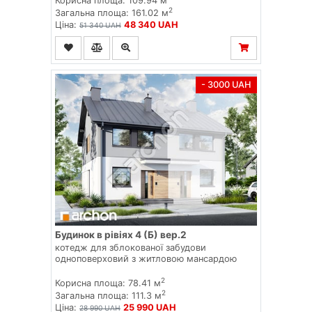
Корисна площа: 109.94 м
2
Загальна площа: 161.02 м
Ціна:
48 340 UAH
51 340 UAH
- 3000 UAH
Будинок в рівіях 4 (Б) вер.2
котедж для зблокованої забудови
одноповерховий з житловою мансардою
2
Корисна площа: 78.41 м
2
Загальна площа: 111.3 м
Ціна:
25 990 UAH
28 990 UAH