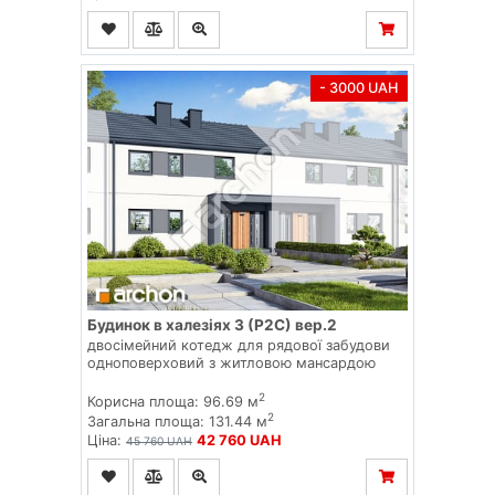
- 3000 UAH
Будинок в халезіях 3 (Р2С) вер.2
двосімейний котедж для рядової забудови
одноповерховий з житловою мансардою
2
Корисна площа: 96.69 м
2
Загальна площа: 131.44 м
Ціна:
42 760 UAH
45 760 UAH