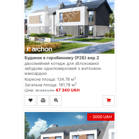
Будинок в горобиннику (Р2Б) вер.2
двосімейний котедж для зблокованої
забудови одноповерховий з житловою
мансардою
2
Корисна площа: 134.78 м
2
Загальна площа: 181.78 м
Ціна:
47 340 UAH
50 340 UAH
- 3000 UAH