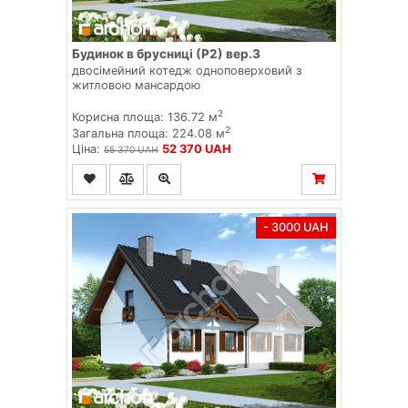
Будинок в брусниці (Р2) вер.3
двосімейний котедж одноповерховий з
житловою мансардою
2
Корисна площа: 136.72 м
2
Загальна площа: 224.08 м
Ціна:
52 370 UAH
55 370 UAH
- 3000 UAH