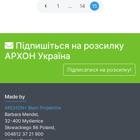
1
…
14
15
Підпишіться на розсилку
АРХОН Україна
Підписатися на розсилку!
Made by
ARCHON+ Biuro Projektów
Barbara Mendel,
32-400 Myślenice
Słowackiego 86 Poland,
004812 37 21 900