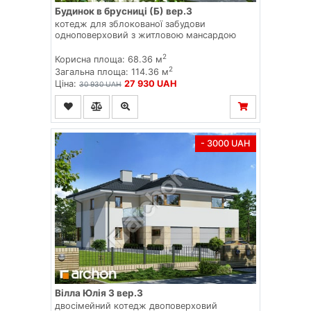
Будинок в брусниці (Б) вер.3
котедж для зблокованої забудови
одноповерховий з житловою мансардою
2
Корисна площа: 68.36 м
2
Загальна площа: 114.36 м
Ціна:
27 930 UAH
30 930 UAH
- 3000 UAH
Вілла Юлія 3 вер.3
двосімейний котедж двоповерховий