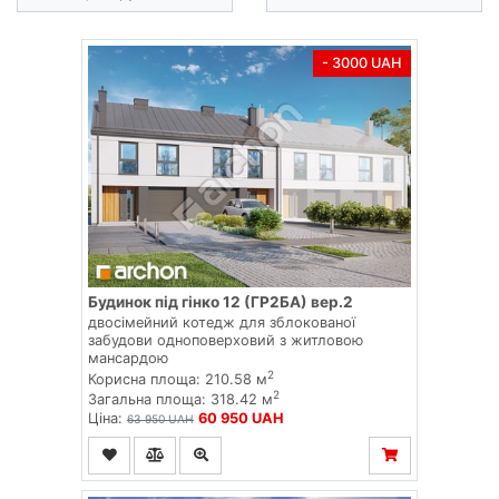
- 3000 UAH
Будинок під гінко 12 (ГР2БА) вер.2
двосімейний котедж для зблокованої
забудови одноповерховий з житловою
мансардою
2
Корисна площа: 210.58 м
2
Загальна площа: 318.42 м
Ціна:
60 950 UAH
63 950 UAH