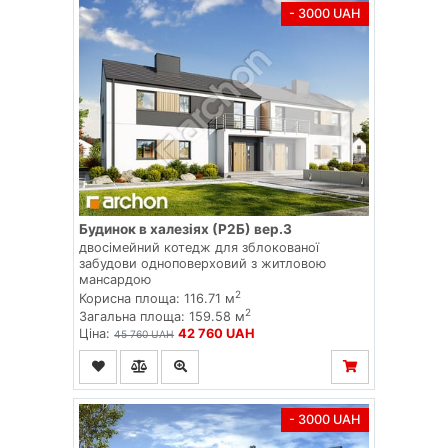
- 3000 UAH
Будинок в халезіях (Р2Б) вер.3
двосімейний котедж для зблокованої
забудови одноповерховий з житловою
мансардою
2
Корисна площа: 116.71 м
2
Загальна площа: 159.58 м
Ціна:
42 760 UAH
45 760 UAH
- 3000 UAH