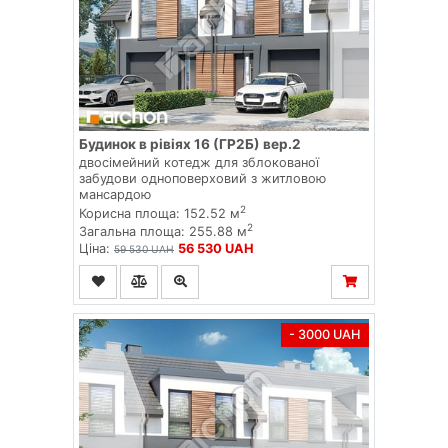
Будинок в рівіях 16 (ГР2Б) вер.2
двосімейний котедж для зблокованої
забудови одноповерховий з житловою
мансардою
2
Корисна площа: 152.52 м
2
Загальна площа: 255.88 м
Ціна:
56 530 UAH
59 530 UAH
- 3000 UAH