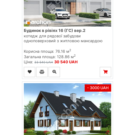
Будинок в рівіях 16 (ГС) вер.2
котедж для рядової забудови
одноповерховий з житловою мансардою
2
Корисна площа: 76.16 м
2
Загальна площа: 128.86 м
Ціна:
30 540 UAH
33 540 UAH
- 3000 UAH