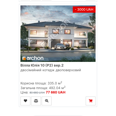
- 3000 UAH
Вілла Юлія 10 (Р2) вер.2
двосімейний котедж двоповерховий
2
Корисна площа: 335.0 м
2
Загальна площа: 492.04 м
Ціна:
77 660 UAH
80 660 UAH