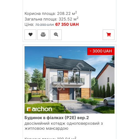
2
Корисна площа: 208.22 м
2
Загальна площа: 325.52 м
Ціна:
67 350 UAH
70 350 UAH
- 3000 UAH
Будинок в фіалках (Р2Е) вер.2
двосімейний котедж одноповерховий з
житловою мансардою
2