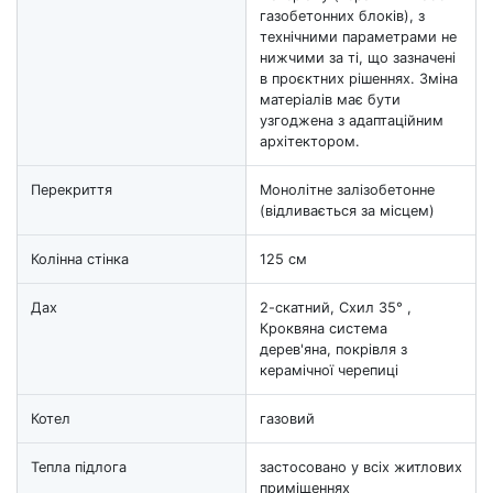
газобетонних блоків), з
технічними параметрами не
нижчими за ті, що зазначені
в проєктних рішеннях. Зміна
матеріалів має бути
узгоджена з адаптаційним
архітектором.
Перекриття
Монолітне залізобетонне
(відливається за місцем)
Колінна стінка
125 см
Дах
2-скатний, Схил 35° ,
Кроквяна система
дерев'яна, покрівля з
керамічної черепиці
Котел
газовий
Тепла підлога
застосовано у всіх житлових
приміщеннях