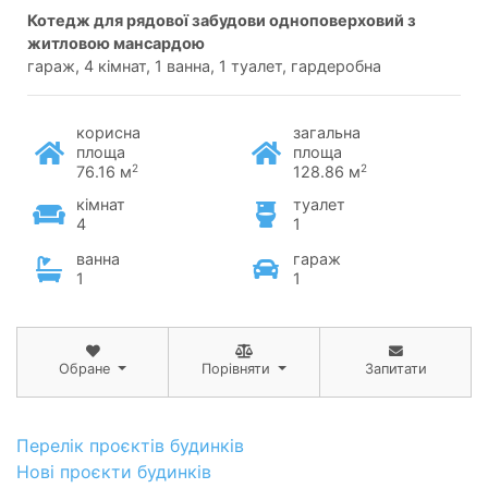
котедж для рядової забудови одноповерховий з
житловою мансардою
гараж, 4 кімнат, 1 ванна, 1 туалет, гардеробна
корисна
загальна
площа
площа
2
2
76.16 м
128.86 м
кімнат
туалет
4
1
ванна
гараж
1
1
Обране
Порівняти
Запитати
Перелік проєктів будинків
Нові проєкти будинків