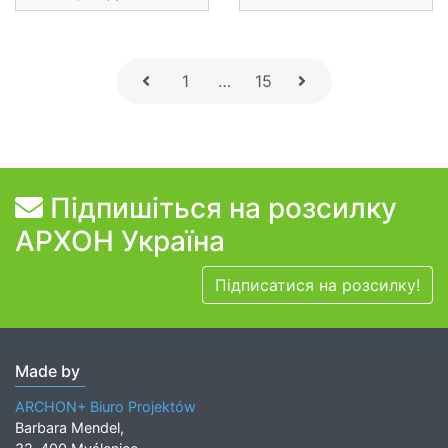
1
…
15
Підпишіться на розсилку
АРХОН Україна
Підписатися на розсилку!
Made by
ARCHON+ Biuro Projektów
Barbara Mendel,