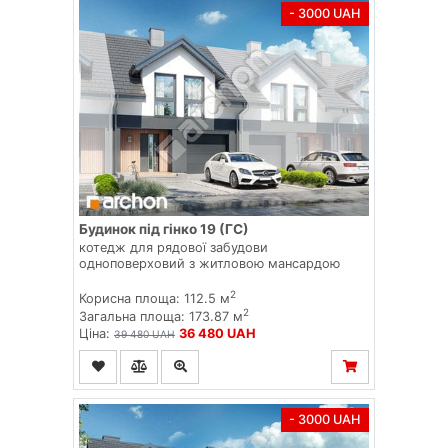
- 3000 UAH
Будинок під гінко 19 (ГС)
котедж для рядової забудови
одноповерховий з житловою мансардою
2
Корисна площа: 112.5 м
2
Загальна площа: 173.87 м
Ціна:
36 480 UAH
39 480 UAH
- 3000 UAH