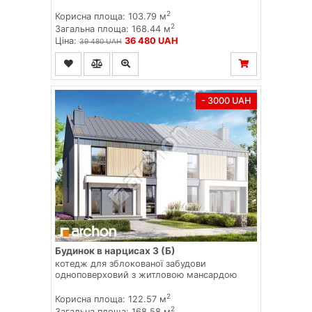
2
Корисна площа: 103.79 м
2
Загальна площа: 168.44 м
Ціна:
36 480 UAH
39 480 UAH
- 3000 UAH
Будинок в нарцисах 3 (Б)
котедж для зблокованої забудови
одноповерховий з житловою мансардою
2
Корисна площа: 122.57 м
2
Загальна площа: 168.58 м