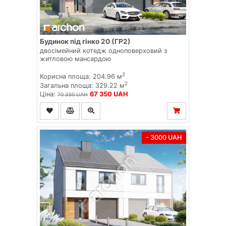
Будинок під гінко 20 (ГР2)
двосімейний котедж одноповерховий з
житловою мансардою
2
Корисна площа: 204.96 м
2
Загальна площа: 329.22 м
Ціна:
67 350 UAH
70 350 UAH
- 3000 UAH