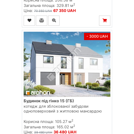
Корисна площа: 206.58 м
2
Загальна площа: 329.81 м
Ціна:
67 350 UAH
70 350 UAH
- 3000 UAH
Будинок під гінко 15 (ГБ)
котедж для зблокованої забудови
одноповерховий з житловою мансардою
2
Корисна площа: 105.27 м
2
Загальна площа: 165.02 м
Ціна:
36 480 UAH
39 480 UAH