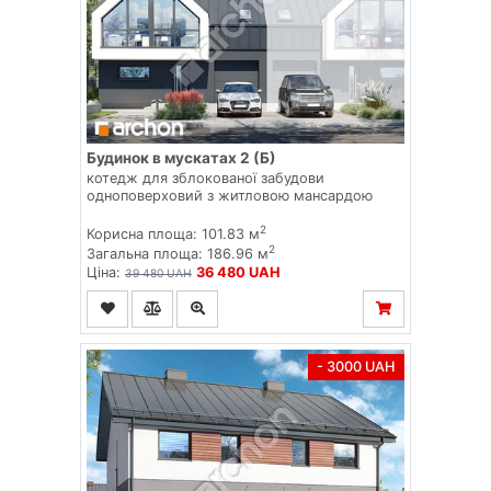
Будинок в мускатах 2 (Б)
котедж для зблокованої забудови
одноповерховий з житловою мансардою
2
Корисна площа: 101.83 м
2
Загальна площа: 186.96 м
Ціна:
36 480 UAH
39 480 UAH
- 3000 UAH