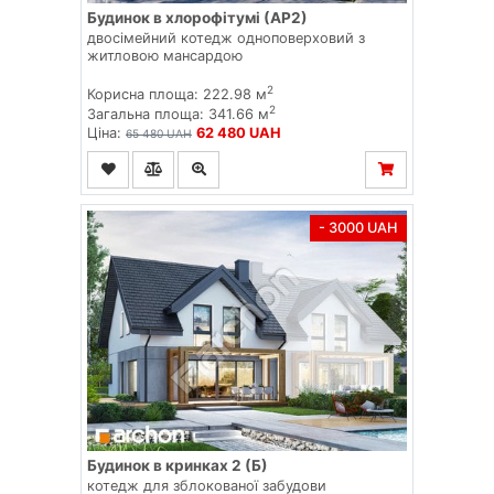
Будинок в хлорофітумі (АР2)
двосімейний котедж одноповерховий з
житловою мансардою
2
Корисна площа: 222.98 м
2
Загальна площа: 341.66 м
Ціна:
62 480 UAH
65 480 UAH
- 3000 UAH
Будинок в кринках 2 (Б)
котедж для зблокованої забудови