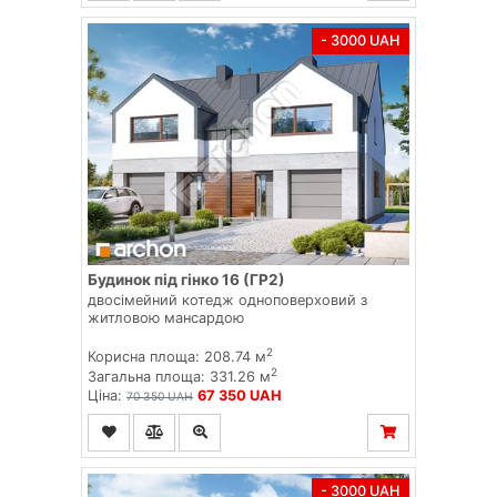
- 3000 UAH
Будинок під гінко 16 (ГР2)
двосімейний котедж одноповерховий з
житловою мансардою
2
Корисна площа: 208.74 м
2
Загальна площа: 331.26 м
Ціна:
67 350 UAH
70 350 UAH
- 3000 UAH