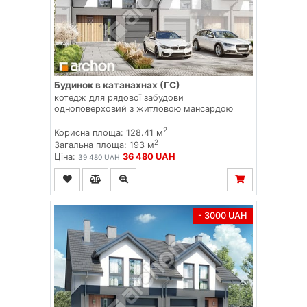
Будинок в катанахнах (ГС)
котедж для рядової забудови
одноповерховий з житловою мансардою
2
Корисна площа: 128.41 м
2
Загальна площа: 193 м
Ціна:
36 480 UAH
39 480 UAH
- 3000 UAH