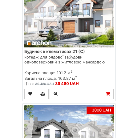
Будинок в клематисах 21 (С)
котедж для рядової забудови
одноповерховий з житловою мансардою
2
Корисна площа: 101.2 м
2
Загальна площа: 163.87 м
Ціна:
36 480 UAH
39 480 UAH
- 3000 UAH