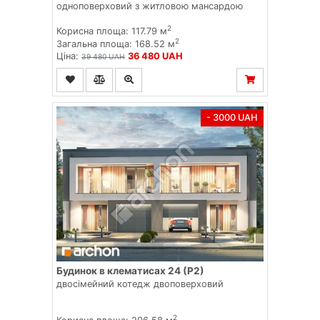
одноповерховий з житловою мансардою
2
Корисна площа: 117.79 м
2
Загальна площа: 168.52 м
Ціна:
36 480 UAH
39 480 UAH
- 3000 UAH
Будинок в клематисах 24 (Р2)
двосімейний котедж двоповерховий
2