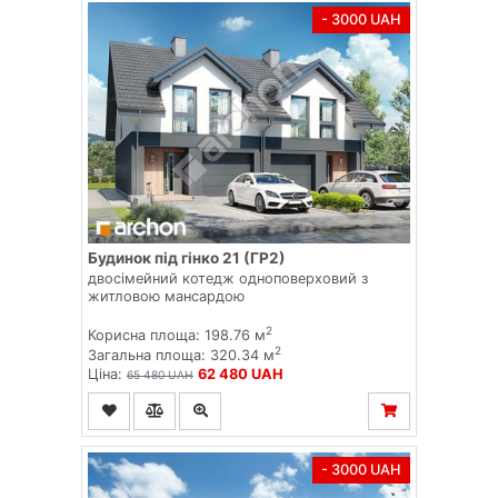
- 3000 UAH
Будинок під гінко 21 (ГР2)
двосімейний котедж одноповерховий з
житловою мансардою
2
Корисна площа: 198.76 м
2
Загальна площа: 320.34 м
Ціна:
62 480 UAH
65 480 UAH
- 3000 UAH