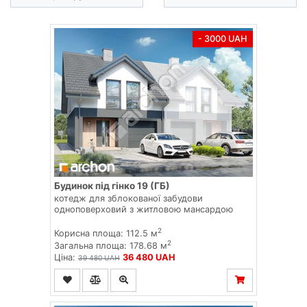
- 3000 UAH
Будинок під гінко 19 (ГБ)
котедж для зблокованої забудови
одноповерховий з житловою мансардою
2
Корисна площа: 112.5 м
2
Загальна площа: 178.68 м
Ціна:
36 480 UAH
39 480 UAH