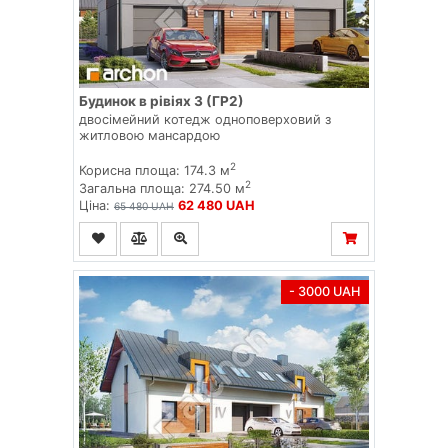
Будинок в рівіях 3 (ГР2)
двосімейний котедж одноповерховий з
житловою мансардою
2
Корисна площа: 174.3 м
2
Загальна площа: 274.50 м
Ціна:
62 480 UAH
65 480 UAH
- 3000 UAH