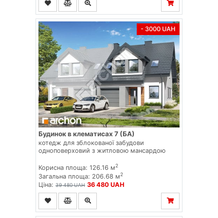
- 3000 UAH
Будинок в клематисах 7 (БА)
котедж для зблокованої забудови
одноповерховий з житловою мансардою
2
Корисна площа: 126.16 м
2
Загальна площа: 206.68 м
Ціна:
36 480 UAH
39 480 UAH