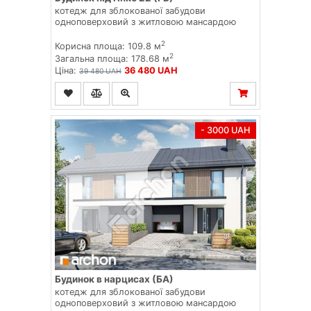
котедж для зблокованої забудови
одноповерховий з житловою мансардою
2
Корисна площа: 109.8 м
2
Загальна площа: 178.68 м
Ціна:
36 480 UAH
39 480 UAH
- 3000 UAH
Будинок в нарцисах (БА)
котедж для зблокованої забудови
одноповерховий з житловою мансардою