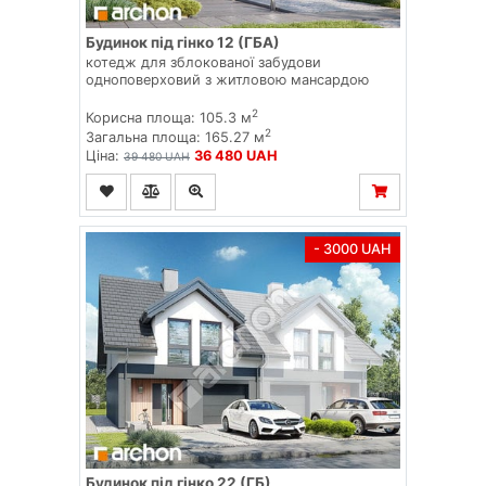
Будинок під гінко 12 (ГБА)
котедж для зблокованої забудови
одноповерховий з житловою мансардою
2
Корисна площа: 105.3 м
2
Загальна площа: 165.27 м
Ціна:
36 480 UAH
39 480 UAH
- 3000 UAH
Будинок під гінко 22 (ГБ)