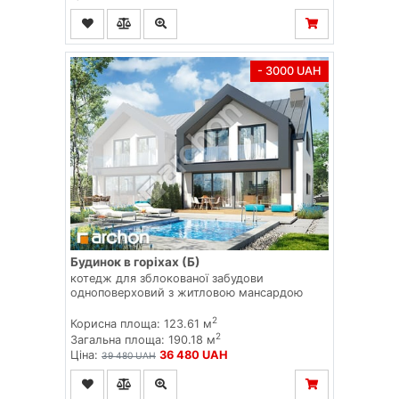
- 3000 UAH
Будинок в горіхах (Б)
котедж для зблокованої забудови
одноповерховий з житловою мансардою
2
Корисна площа: 123.61 м
2
Загальна площа: 190.18 м
Ціна:
36 480 UAH
39 480 UAH