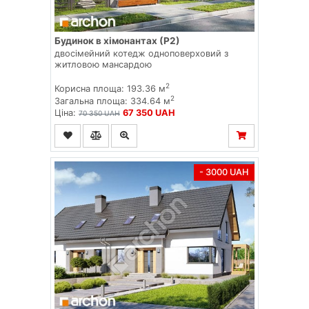
Будинок в хімонантах (Р2)
двосімейний котедж одноповерховий з
житловою мансардою
2
Корисна площа: 193.36 м
2
Загальна площа: 334.64 м
Ціна:
67 350 UAH
70 350 UAH
- 3000 UAH