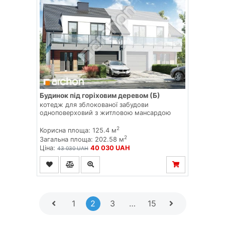
Будинок під горіховим деревом (Б)
котедж для зблокованої забудови
одноповерховий з житловою мансардою
2
Корисна площа: 125.4 м
2
Загальна площа: 202.58 м
Ціна:
40 030 UAH
43 030 UAH
1
2
3
…
15