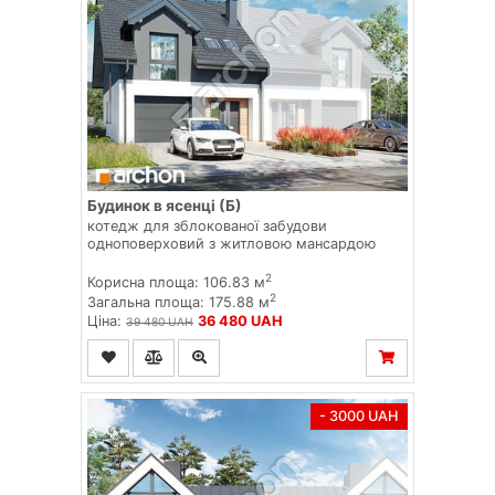
Будинок в ясенці (Б)
котедж для зблокованої забудови
одноповерховий з житловою мансардою
2
Корисна площа: 106.83 м
2
Загальна площа: 175.88 м
Ціна:
36 480 UAH
39 480 UAH
- 3000 UAH