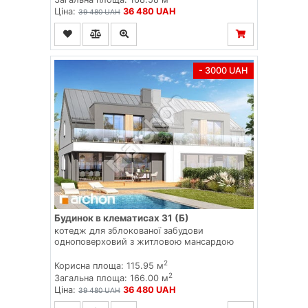
Ціна:
36 480 UAH
39 480 UAH
- 3000 UAH
Будинок в клематисах 31 (Б)
котедж для зблокованої забудови
одноповерховий з житловою мансардою
2
Корисна площа: 115.95 м
2
Загальна площа: 166.00 м
Ціна:
36 480 UAH
39 480 UAH