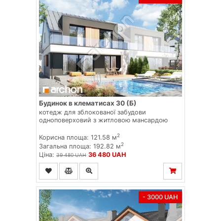
Будинок в клематисах 30 (Б)
котедж для зблокованої забудови
одноповерховий з житловою мансардою
2
Корисна площа: 121.58 м
2
Загальна площа: 192.82 м
Ціна:
36 480 UAH
39 480 UAH
- 3000 UAH