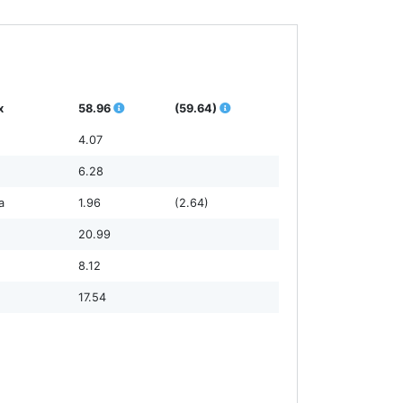
х
58.96
(59.64)
4.07
6.28
а
1.96
(2.64)
20.99
8.12
17.54