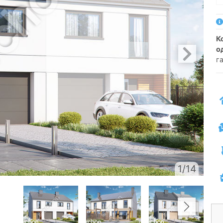
котедж для зблокованої забудови
о
га
1/14