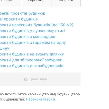
релік проєктів будинків
ві проєкти будинків
оєкти невеликих будинків (до 150 м2)
оєкти будинків у сучасному стилі
оєкти будинків з мансардою
оєкти будинків з гаражем на одну
шину
оєкти будинків на вузьку ділянку
оєкти для зблокованої забудови
оєкти будинків для забудовників
реалізації
ію якості і чітке керівництво над будівництвом
пі будівництва.
Переконайтеся в