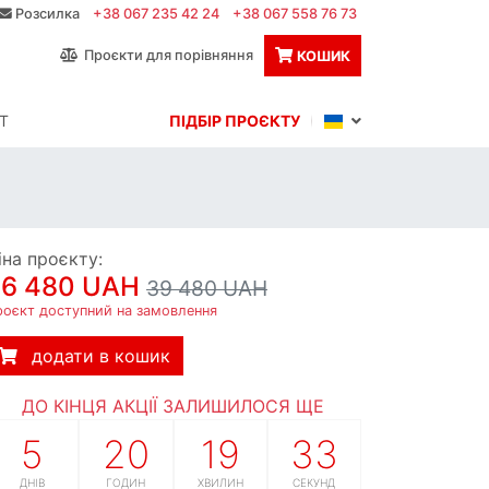
Розсилка
+38 067 235 42 24
+38 067 558 76 73
Проєкти для порівняння
КОШИК
Т
ПІДБІР ПРОЄКТУ
іна проєкту:
36 480 UAH
39 480 UAH
роєкт доступний на замовлення
додати в кошик
ДО КІНЦЯ АКЦІЇ ЗАЛИШИЛОСЯ ЩЕ
5
20
19
32
ДНІВ
ГОДИН
ХВИЛИН
СЕКУНД