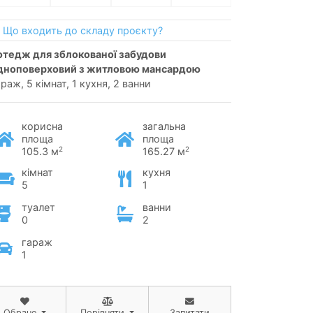
Що входить до складу проєкту?
дноповерховий з житловою мансардою
раж, 5 кімнат, 1 кухня, 2 ванни
корисна
загальна
площа
площа
2
2
105.3 м
165.27 м
кімнат
кухня
5
1
туалет
ванни
0
2
гараж
1
Обране
Порівняти
Запитати