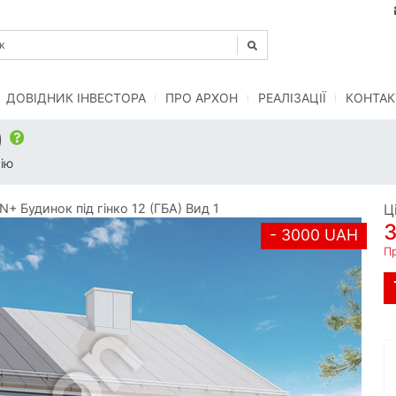
ДОВІДНИК ІНВЕСТОРА
ПРО АРХОН
РЕАЛІЗАЦІЇ
КОНТАК
)
ію
 Будинок під гінко 12 (ГБА) Вид 1
Ц
- 3000 UAH
П