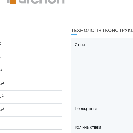
ТЕХНОЛОГІЯ І КОНСТРУК
2
Стіни
2
2
м
2
м
2
м
Перекриття
3
м
Колінна стінка