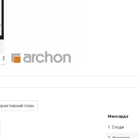
ерактивний план
Мансарда
1. Сходи
2. Коридор