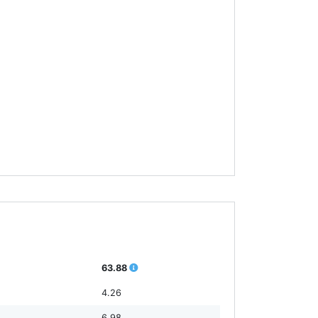
63.88
4.26
6.98