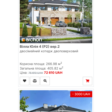
Вілла Юлія 4 (Р2) вер.2
двосімейний котедж двоповерховий
2
Корисна площа: 266.98 м
2
Загальна площа: 405.82 м
Ціна:
72 610 UAH
75 610 UAH
- 3000 UAH