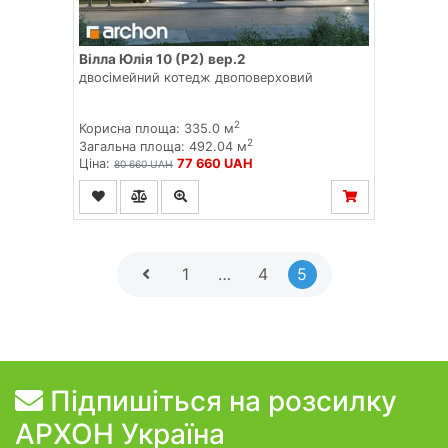
Вілла Юлія 10 (Р2) вер.2
двосімейний котедж двоповерховий
2
Корисна площа: 335.0 м
2
Загальна площа: 492.04 м
Ціна:
77 660 UAH
80 660 UAH
1
…
4
5
Підпишіться на розсилку
АРХОН Україна