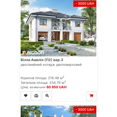
- 3000 UAH
Вілла Амелія (П2) вер.3
двосімейний котедж двоповерховий
2
Корисна площа: 216.48 м
2
Загальна площа: 334.76 м
Ціна:
60 950 UAH
63 950 UAH
- 3000 UAH