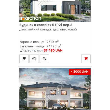
Будинок в халезіях 5 (Р2) вер.3
двосімейний котедж двоповерховий
2
Корисна площа: 177.19 м
2
Загальна площа: 247.96 м
Ціна:
57 480 UAH
60 480 UAH
- 3000 UAH