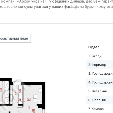
компанії «Архон Україна» і у офіційних дилерів, дає Вам гарант
оштовно консультуватися у наших фахівців на будь-якому ета
ерактивний план
Підвал
1. Сходи
2. Коридор
3. Господарськ
4. Господарськ
5. Котельня
6. Пральня
7. Комора