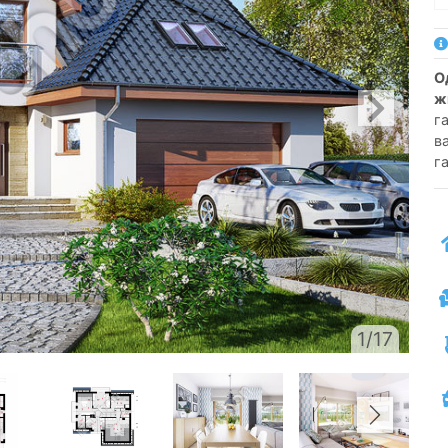
односімейний котедж одноповерховий з
ж
га
в
г
1/17