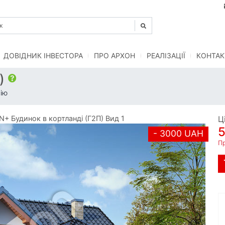
ДОВІДНИК ІНВЕСТОРА
ПРО АРХОН
РЕАЛІЗАЦІЇ
КОНТАК
П)
ію
+ Будинок в кортланді (Г2П) Вид 1
Ц
- 3000 UAH
П