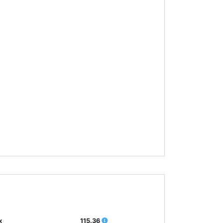
х
115.36