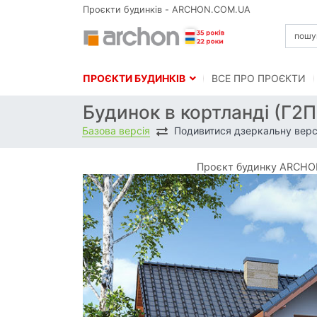
Проєкти будинків - ARCHON.COM.UA
ПРОЄКТИ БУДИНКІВ
BСЕ ПРО ПРОЄКТИ
Будинок в кортланді (Г2
Базова версія
Подивитися дзеркальну верс
Проєкт будинку ARCHON