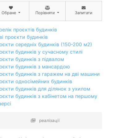
Обране
Порівняти
Запитати
релік проєктів будинків
ві проєкти будинків
оєкти середніх будинків (150-200 м2)
оєкти будинків у сучасному стилі
оєкти будинків з підвалом
оєкти будинків з мансардою
оєкти будинків з гаражем на дві машини
оєкти односімейних будинків
оєкти будинків для ділянок з ухилом
оєкти будинків з кабінетом на першому
версі
реалізації