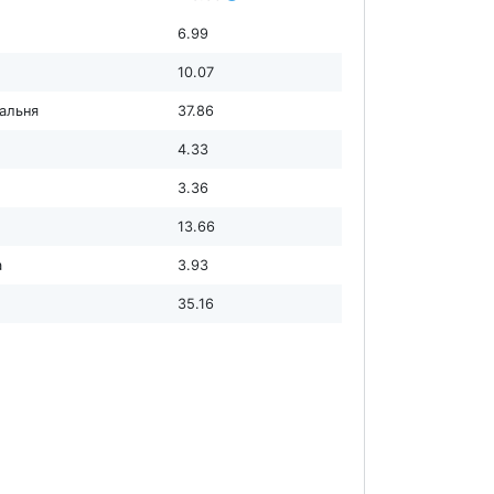
6.99
10.07
дальня
37.86
4.33
3.36
13.66
а
3.93
35.16