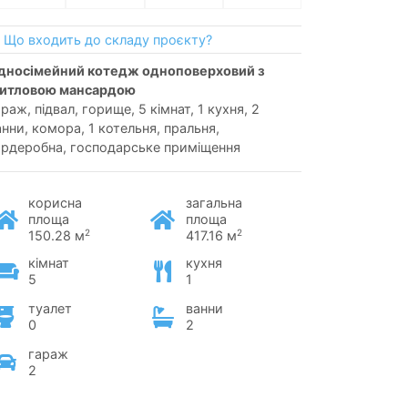
Що входить до складу проєкту?
итловою мансардою
раж, підвал, горище, 5 кімнат, 1 кухня, 2
анни, комора, 1 котельня, пральня,
ардеробна, господарське приміщення
корисна
загальна
площа
площа
2
2
150.28 м
417.16 м
кімнат
кухня
5
1
туалет
ванни
0
2
гараж
2