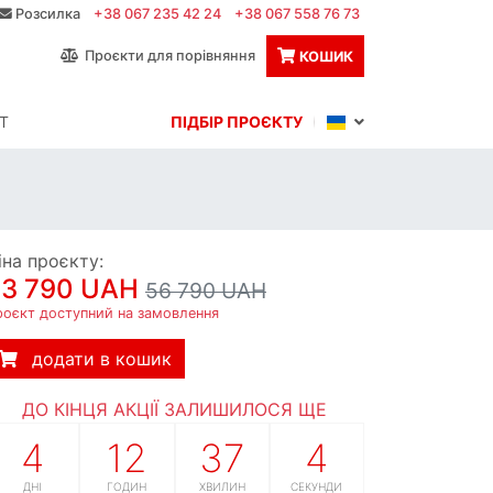
Розсилка
+38 067 235 42 24
+38 067 558 76 73
Проєкти для порівняння
КОШИК
Т
ПІДБІР ПРОЄКТУ
іна проєкту:
53 790 UAH
56 790 UAH
роєкт доступний на замовлення
додати в кошик
ДО КІНЦЯ АКЦІЇ ЗАЛИШИЛОСЯ ЩЕ
4
12
37
3
ДНІ
ГОДИН
ХВИЛИН
СЕКУНДИ