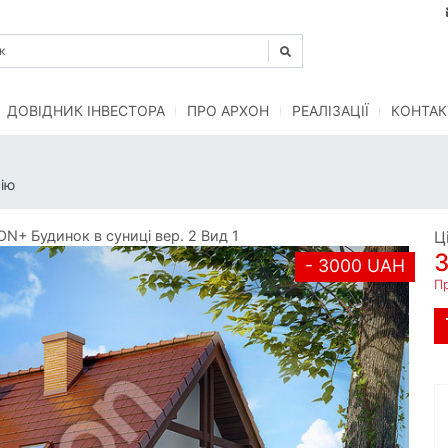
ДОВІДНИК ІНВЕСТОРА
ПРО АРХОН
РЕАЛІЗАЦІЇ
КОНТАК
ію
N+ Будинок в суниці вер. 2 Вид 1
Ц
- 3000 UAH
П