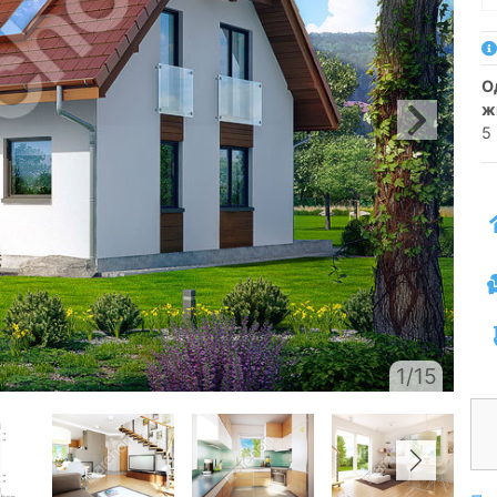
односімейний котедж одноповерховий з
ж
5 
1/15