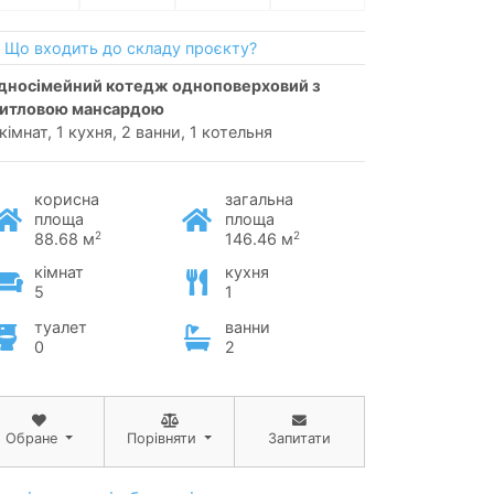
Що входить до складу проєкту?
итловою мансардою
кімнат, 1 кухня, 2 ванни, 1 котельня
корисна
загальна
площа
площа
2
2
88.68 м
146.46 м
кімнат
кухня
5
1
туалет
ванни
0
2
Обране
Порівняти
Запитати