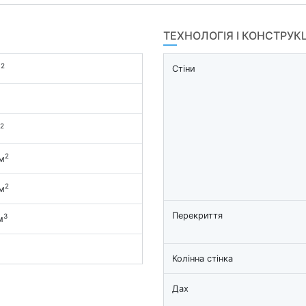
ТЕХНОЛОГІЯ І КОНСТРУК
2
м
Стіни
2
2
м
2
м
Перекриття
3
м
Колінна стінка
Дах