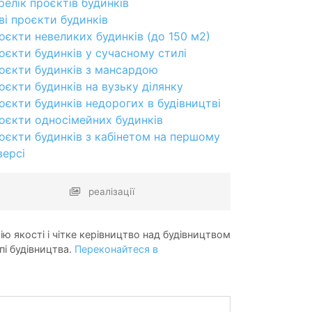
релік проєктів будинків
ві проєкти будинків
оєкти невеликих будинків (до 150 м2)
оєкти будинків у сучасному стилі
оєкти будинків з мансардою
оєкти будинків на вузьку ділянку
оєкти будинків недорогих в будівництві
оєкти односімейних будинків
оєкти будинків з кабінетом на першому
версі
реалізації
ію якості і чітке керівництво над будівництвом
пі будівництва.
Переконайтеся в