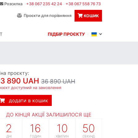
Розсилка
+38 067 235 42 24
+38 067 558 76 73
Проєкти для порівняння
КОШИК
Т
ПІДБІР ПРОЄКТУ
іна проєкту:
33 890 UAH
36 890 UAH
роєкт доступний на замовлення
додати в кошик
ДО КІНЦЯ АКЦІЇ ЗАЛИШИЛОСЯ ЩЕ
2
16
10
48
ДНІ
ГОДИН
ХВИЛИН
СЕКУНД