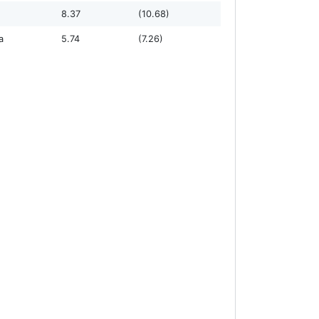
8.37
(10.68)
а
5.74
(7.26)