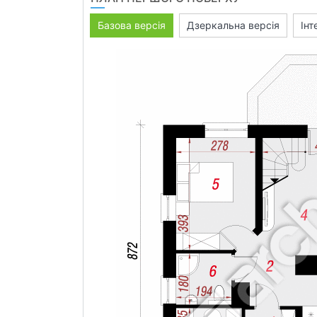
Базова версія
Дзеркальна версія
Інт