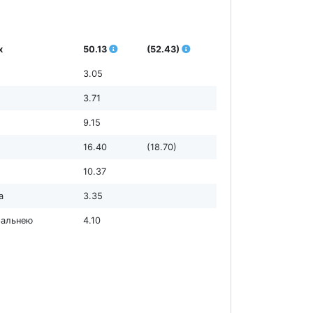
х
50.13
(52.43)
3.05
3.71
9.15
16.40
(18.70)
10.37
а
3.35
пральнею
4.10