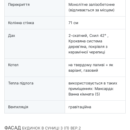
Перекриття
Монолітне залізобетонне
(відливається за місцем)
Колінна стінка
71 см
Дах
2-скатний, Схил 42° ,
Кроквяна система
дерев'яна, покрівля з
керамічної черепиці
Котел
на твердому паливі + як
варіант, газовий
Тепла підлога
використовується в таких
приміщеннях: Мансарда:
Ванна кімната (5)
Вентиляція
гравітаційна
ФАСАД
БУДИНОК В СУНИЦІ 3 (П) ВЕР.2