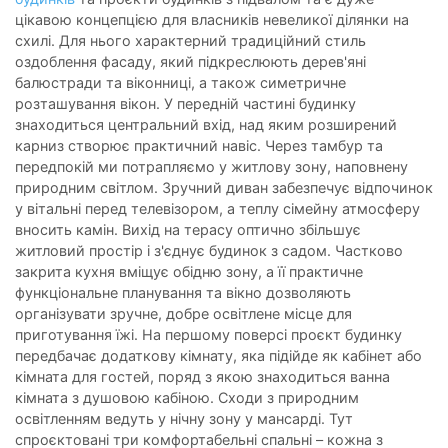
цікавою концепцією для власників невеликої ділянки на
схилі. Для нього характерний традиційний стиль
оздоблення фасаду, який підкреслюють дерев'яні
балюстради та віконниці, а також симетричне
розташування вікон. У передній частині будинку
знаходиться центральний вхід, над яким розширений
карниз створює практичний навіс. Через тамбур та
передпокій ми потрапляємо у житлову зону, наповнену
природним світлом. Зручний диван забезпечує відпочинок
у вітальні перед телевізором, а теплу сімейну атмосферу
вносить камін. Вихід на терасу оптично збільшує
житловий простір і з'єднує будинок з садом. Частково
закрита кухня вміщує обідню зону, а її практичне
функціональне планування та вікно дозволяють
організувати зручне, добре освітлене місце для
приготування їжі. На першому поверсі проєкт будинку
передбачає додаткову кімнату, яка підійде як кабінет або
кімната для гостей, поряд з якою знаходиться ванна
кімната з душовою кабіною. Сходи з природним
освітленням ведуть у нічну зону у мансарді. Тут
спроєктовані три комфортабельні спальні – кожна з