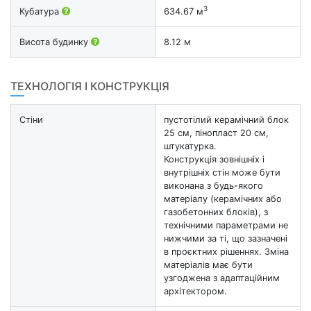
3
Кубатура
634.67 м
Висота будинку
8.12 м
ТЕХНОЛОГІЯ І КОНСТРУКЦІЯ
Стіни
пустотілий керамічний блок
25 см, пінопласт 20 см,
штукатурка.
Конструкція зовнішніх і
внутрішніх стін може бути
виконана з будь-якого
матеріалу (керамічних або
газобетонних блоків), з
технічними параметрами не
нижчими за ті, що зазначені
в проєктних рішеннях. Зміна
матеріалів має бути
узгоджена з адаптаційним
архітектором.