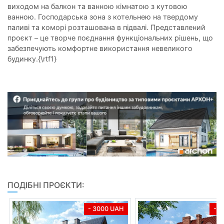
виходом на балкон та ванною кімнатою з кутовою
ванною. Господарська зона з котельнею на твердому
паливі та коморі розташована в підвалі. Представлений
проєкт – це творче поєднання функціональних рішень, що
забезпечують комфортне використання невеликого
будинку.{\rtf1}
ПОДІБНІ ПРОЄКТИ:
- 3000 UAH
- 