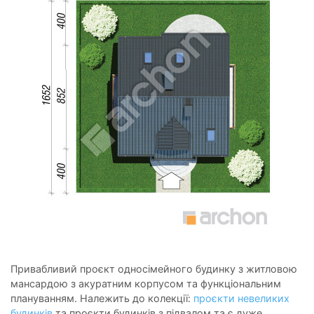
Привабливий проєкт односімейного будинку з житловою
мансардою з акуратним корпусом та функціональним
плануванням. Належить до колекції:
проєкти невеликих
будинків
та проєкти будинків з підвалом та є дуже