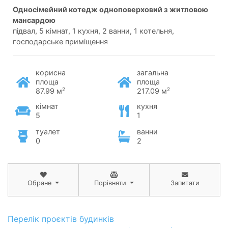
односімейний котедж одноповерховий з житловою
мансардою
підвал, 5 кімнат, 1 кухня, 2 ванни, 1 котельня,
господарське приміщення
корисна
загальна
площа
площа
2
2
87.99 м
217.09 м
кімнат
кухня
5
1
туалет
ванни
0
2
Обране
Порівняти
Запитати
Перелік проєктів будинків