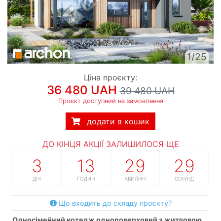
1/25
Ціна проєкту:
36 480 UAH
39 480 UAH
Проєкт доступний на замовлення
додати в кошик
ДО КІНЦЯ АКЦІЇ ЗАЛИШИЛОСЯ ЩЕ
3
13
29
28
ДНІ
ГОДИН
ХВИЛИН
СЕКУНД
Що входить до складу проєкту?
односімейний котедж одноповерховий з житловою