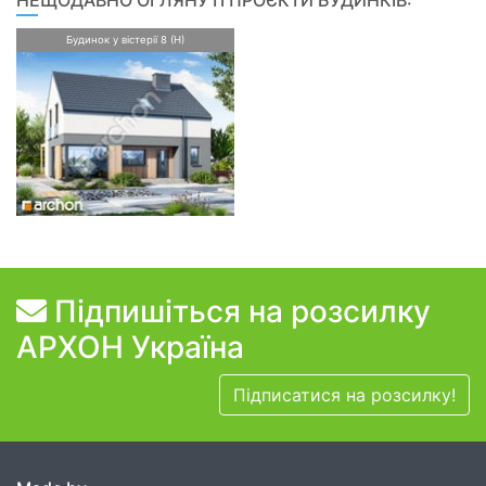
НЕЩОДАВНО ОГЛЯНУТІ ПРОЄКТИ БУДИНКІВ:
Будинок у вістерії 8 (Н)
Підпишіться на розсилку
АРХОН Україна
Підписатися на розсилку!