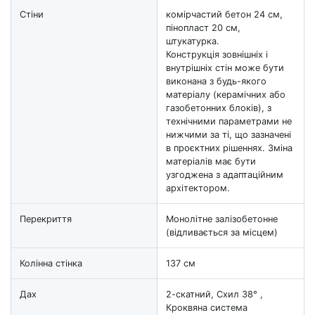
Стіни
комірчастий бетон 24 см,
пінопласт 20 см,
штукатурка.
Конструкція зовнішніх і
внутрішніх стін може бути
виконана з будь-якого
матеріалу (керамічних або
газобетонних блоків), з
технічними параметрами не
нижчими за ті, що зазначені
в проєктних рішеннях. Зміна
матеріалів має бути
узгоджена з адаптаційним
архітектором.
Перекриття
Монолітне залізобетонне
(відливається за місцем)
Колінна стінка
137 см
Дах
2-скатний, Схил 38° ,
Кроквяна система