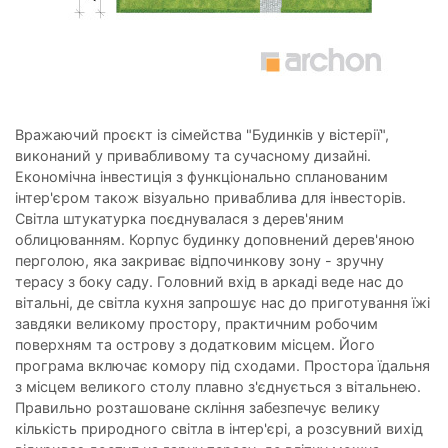
Вражаючий проєкт із сімейства "Будинків у вістерії",
виконаний у привабливому та сучасному дизайні.
Економічна інвестиція з функціонально спланованим
інтер'єром також візуально приваблива для інвесторів.
Світла штукатурка поєднувалася з дерев'яним
облицюванням. Корпус будинку доповнений дерев'яною
перголою, яка закриває відпочинкову зону - зручну
терасу з боку саду. Головний вхід в аркаді веде нас до
вітальні, де світла кухня запрошує нас до приготування їжі
завдяки великому простору, практичним робочим
поверхням та острову з додатковим місцем. Його
програма включає комору під сходами. Простора їдальня
з місцем великого столу плавно з'єднується з вітальнею.
Правильно розташоване скління забезпечує велику
кількість природного світла в інтер'єрі, а розсувний вихід