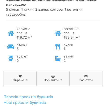
мансардою
5 кімнат, 1 кухня, 2 ванни, комора, 1 котельня,
гардеробна
корисна
загальна
площа
площа
2
2
119.72 м
183.84 м
кімнат
кухня
5
1
туалет
ванни
0
2
Обране
Порівняти
Запитати
Перелік проєктів будинків
Нові проєкти будинків