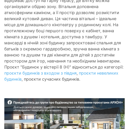
відкриває доступ на гарну терасу, де влітку можна
організувати обідню зону. Вітальня доповнена
атмосферним каміном, а її простір дозволяє розмістити
великий кутовий диван. Ця частина вітальні – ідеальне
місце для домашнього кінотеатру у родинному колі. На
протилежному боці першого поверху є кабінет, ванна
кімната з душем і котельня, доступна з тамбуру. У
мансарді в нічній зоні будинку запроєктовані спальня для
батьків з окремою гардеробною, зручна ванна кімната з
ванною та душем та дві кімнати для дітей з достатнім
простором для ігор, навчання та необхідним інвентарем.
Проєкт "Будинок у вістерії 8 (Н)" відноситься до категорії:
проєкти будинків
з входом з півдня
,
проєкти невеликих
будинків
, проєкти сучасних будинків.