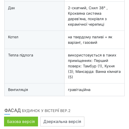
Дах
2-скатний, Схил 38° ,
Кроквяна система
дерев'яна, покрівля з
керамічної черепиці
Котел
на твердому паливі + як
варіант, газовий
Тепла підлога
використовується в таких
приміщеннях: Перший
поверх: Тамбур (1), Кухня
(3); Мансарда: Ванна кімната
(5)
Вентиляція
гравітаційна
ФАСАД
БУДИНОК У ВІСТЕРІЇ ВЕР.2
Базова версія
Дзеркальна версія