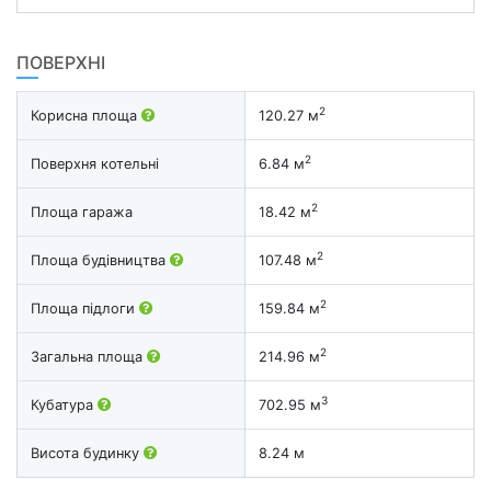
ПОВЕРХНІ
2
Корисна площа
120.27 м
2
Поверхня котельні
6.84 м
2
Площа гаража
18.42 м
2
Площа будівництва
107.48 м
2
Площа підлоги
159.84 м
2
Загальна площа
214.96 м
3
Кубатура
702.95 м
Висота будинку
8.24 м