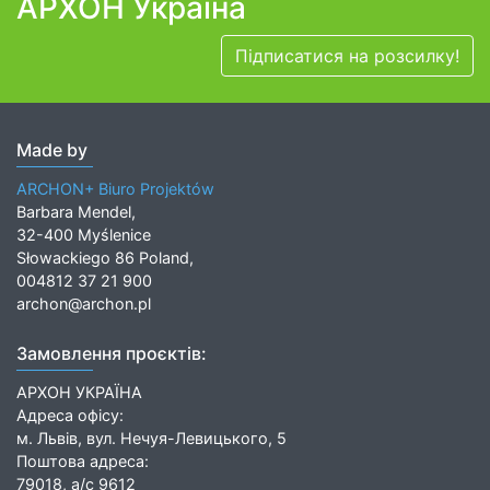
АРХОН Україна
Підписатися на розсилку!
Made by
ARCHON+ Biuro Projektów
Barbara Mendel,
32-400 Myślenice
Słowackiego 86 Poland,
004812 37 21 900
archon@archon.pl
Замовлення проєктів:
АРХОН УКРАЇНА
Адреса офісу:
м. Львів, вул. Нечуя-Левицького, 5
Поштова адреса:
79018, а/с 9612