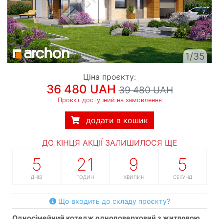
1/35
Ціна проєкту:
36 480 UAH
39 480 UAH
Проєкт доступний на замовлення
додати в кошик
ДО КІНЦЯ АКЦІЇ ЗАЛИШИЛОСЯ ЩЕ
5
21
9
4
ДНІВ
ГОДИН
ХВИЛИН
СЕКУНДИ
Що входить до складу проєкту?
односімейний котедж одноповерховий з житловою