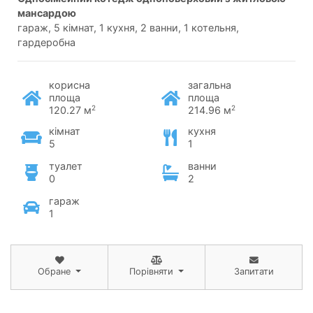
мансардою
гараж, 5 кімнат, 1 кухня, 2 ванни, 1 котельня,
гардеробна
корисна
загальна
площа
площа
2
2
120.27 м
214.96 м
кімнат
кухня
5
1
туалет
ванни
0
2
гараж
1
Обране
Порівняти
Запитати