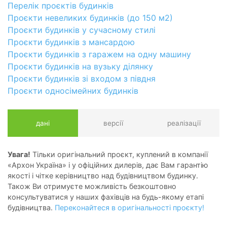
Перелік проєктів будинків
Проєкти невеликих будинків (до 150 м2)
Проєкти будинків у сучасному стилі
Проєкти будинків з мансардою
Проєкти будинків з гаражем на одну машину
Проєкти будинків на вузьку ділянку
Проєкти будинків зі входом з півдня
Проєкти односімейних будинків
дані
версії
реалізації
Увага!
Тільки оригінальний проєкт, куплений в компанії
«Архон Україна» і у офіційних дилерів, дає Вам гарантію
якості і чітке керівництво над будівництвом будинку.
Також Ви отримуєте можливість безкоштовно
консультуватися у наших фахівців на будь-якому етапі
будівництва.
Переконайтеся в оригінальності проєкту!