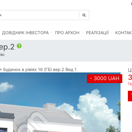
ДОВІДНИК ІНВЕСТОРА
ПРО АРХОН
РЕАЛІЗАЦІЇ
КОНТАК
вер.2
ію
удинок в рівіях 16 (ГБ) вер.2 Вид 1
Ц
- 3000 UAH
П