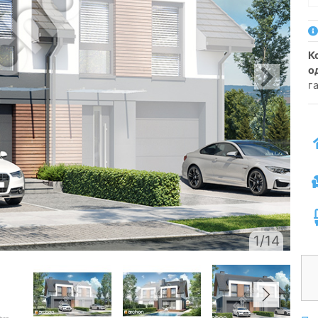
котедж для зблокованої забудови
о
г
1/14