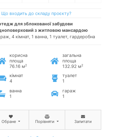
Що входить до складу проєкту?
дноповерховий з житловою мансардою
араж, 4 кімнат, 1 ванна, 1 туалет, гардеробна
корисна
загальна
площа
площа
2
2
76.16 м
132.92 м
кімнат
туалет
4
1
ванна
гараж
1
1
Обране
Порівняти
Запитати