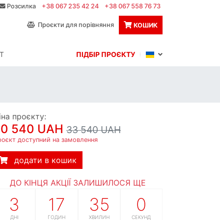
Розсилка
+38 067 235 42 24
+38 067 558 76 73
Проєкти для порівняння
КОШИК
Т
ПІДБІР ПРОЄКТУ
іна проєкту:
30 540 UAH
33 540 UAH
роєкт доступний на замовлення
додати в кошик
ДО КІНЦЯ АКЦІЇ ЗАЛИШИЛОСЯ ЩЕ
3
17
34
58
ДНІ
ГОДИН
ХВИЛИН
СЕКУНД