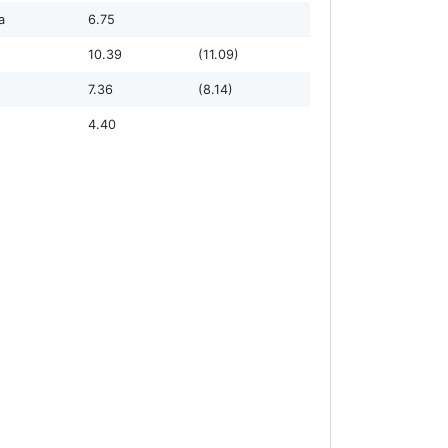
а
6.75
10.39
(11.09)
7.36
(8.14)
4.40