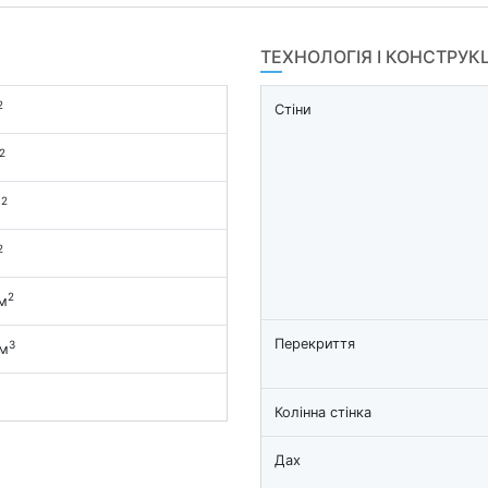
ТЕХНОЛОГІЯ І КОНСТРУК
2
Стіни
2
2
м
2
2
м
Перекриття
3
 м
Колінна стінка
Дах