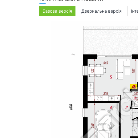
Базова версія
Дзеркальна версія
Інт