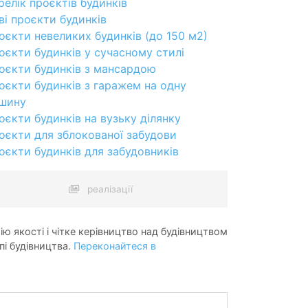
релік проєктів будинків
ві проєкти будинків
оєкти невеликих будинків (до 150 м2)
оєкти будинків у сучасному стилі
оєкти будинків з мансардою
оєкти будинків з гаражем на одну
шину
оєкти будинків на вузьку ділянку
оєкти для зблокованої забудови
оєкти будинків для забудовників
реалізації
ію якості і чітке керівництво над будівництвом
пі будівництва.
Переконайтеся в