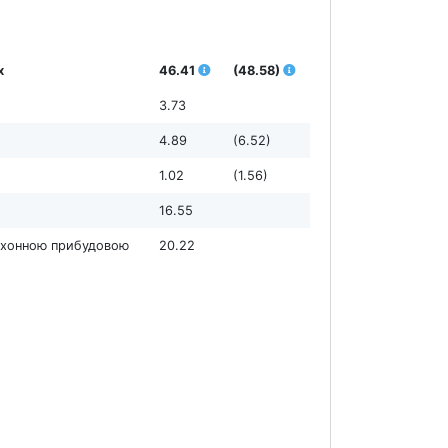
х
46.41
(48.58)
3.73
4.89
(6.52)
1.02
(1.56)
16.55
кухонною прибудовою
20.22