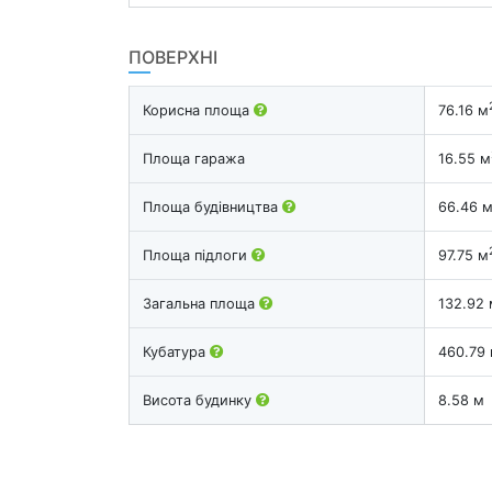
ПОВЕРХНІ
Корисна площа
76.16 м
Площа гаража
16.55 м
Площа будівництва
66.46 
Площа підлоги
97.75 м
Загальна площа
132.92 
Кубатура
460.79
Висота будинку
8.58 м