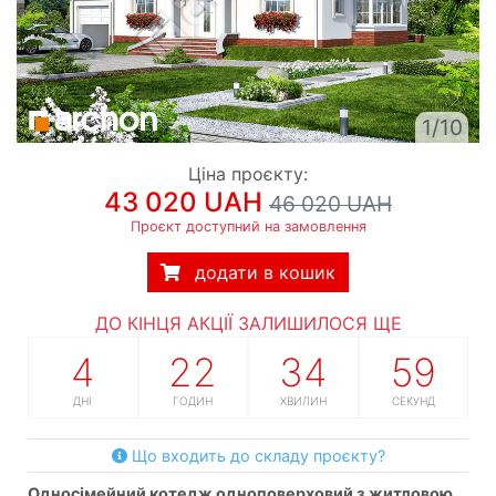
1/10
Ціна проєкту:
43 020 UAH
46 020 UAH
Проєкт доступний на замовлення
додати в кошик
ДО КІНЦЯ АКЦІЇ ЗАЛИШИЛОСЯ ЩЕ
4
22
34
58
ДНІ
ГОДИН
ХВИЛИН
СЕКУНД
Що входить до складу проєкту?
односімейний котедж одноповерховий з житловою