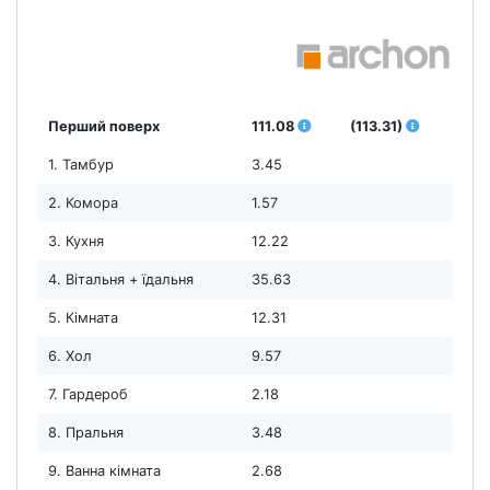
Перший поверх
111.08
(113.31)
1. Тамбур
3.45
2. Комора
1.57
3. Кухня
12.22
4. Вітальня + їдальня
35.63
5. Кімната
12.31
6. Хол
9.57
7. Гардероб
2.18
8. Пральня
3.48
9. Ванна кімната
2.68