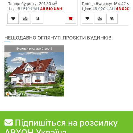
2
2
Площа будинку: 201.83 м
Площа будинку: 164.47 м
Ціна:
51 510 UAH
48 510 UAH
Ціна:
46 020 UAH
43 020 
НЕЩОДАВНО ОГЛЯНУТІ ПРОЄКТИ БУДИНКІВ:
Будинок в каллах 2 вер.2
Підпишіться на розсилку
АРХОН Україна