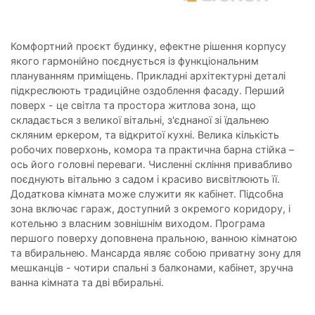
Комфортний проєкт будинку, ефектне рішення корпусу
якого гармонійно поєднується із функціональним
плануванням приміщень. Прикладні архітектурні деталі
підкреслюють традиційне оздоблення фасаду. Перший
поверх - це світла та простора житлова зона, що
складається з великої вітальні, з'єднаної зі їдальнею
скляним еркером, та відкритої кухні. Велика кількість
робочих поверхонь, комора та практична барна стійка –
ось його головні переваги. Численні скління привабливо
поєднують вітальню з садом і красиво висвітлюють її.
Додаткова кімната може служити як кабінет. Підсобна
зона включає гараж, доступний з окремого коридору, і
котельню з власним зовнішнім виходом. Програма
першого поверху доповнена пральною, ванною кімнатою
та вбиральнею. Мансарда являє собою приватну зону для
мешканців - чотири спальні з балконами, кабінет, зручна
ванна кімната та дві вбиральні.