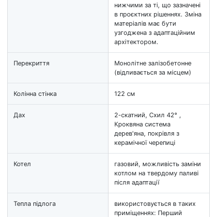
нижчими за ті, що зазначені
в проєктних рішеннях. Зміна
матеріалів має бути
узгоджена з адаптаційним
архітектором.
Перекриття
Монолітне залізобетонне
(відливається за місцем)
Колінна стінка
122 см
Дах
2-скатний, Схил 42° ,
Кроквяна система
дерев'яна, покрівля з
керамічної черепиці
Котел
газовий, можливість заміни
котлом на твердому паливі
після адаптації
Тепла підлога
використовується в таких
приміщеннях: Перший