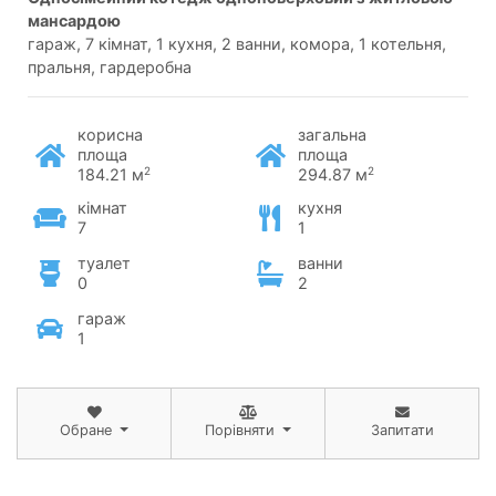
мансардою
гараж, 7 кімнат, 1 кухня, 2 ванни, комора, 1 котельня,
пральня, гардеробна
корисна
загальна
площа
площа
2
2
184.21 м
294.87 м
кімнат
кухня
7
1
туалет
ванни
0
2
гараж
1
Обране
Порівняти
Запитати