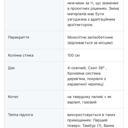
нижчими за ті, що зазначені
в проєктних рішеннях. Зміна
матеріалів має бути
узгоджена з адаптаційним
архітектором.
Перекриття
Монолітне залізобетонне
(відливається за місцем)
Колінна стінка
100 см
Дах
4-скатний, Схил 38° ,
Кроквяна система
дерев'яна, покрівля з
керамічної черепиці
Котел
на твердому паливі + як
варіант, газовий
Тепла підлога
використовується в таких
приміщеннях: Перший
поверх: Тамбур (1), Ванна