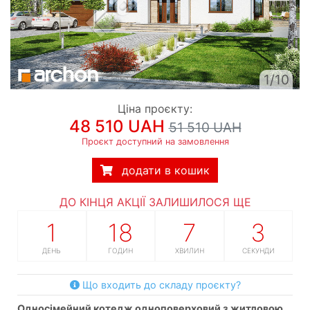
1/10
Ціна проєкту:
48 510 UAH
51 510 UAH
Проєкт доступний на замовлення
додати в кошик
ДО КІНЦЯ АКЦІЇ ЗАЛИШИЛОСЯ ЩЕ
1
18
7
2
ДЕНЬ
ГОДИН
ХВИЛИН
СЕКУНДИ
Що входить до складу проєкту?
односімейний котедж одноповерховий з житловою