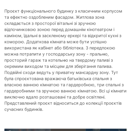
Проєкт функціонального будинку з класичним корпусом
та ефектно оздобленим фасадом. Житлова зона
складається з просторої вітальні зі зручною
відпочинковою зоною перед домашнім кінотеатром і
каміном, їдальні в заскленому еркері та відкритої кухні з
коморою. Додаткова кімната може бути успішно
використана як кабінет або бібліотека. З передпокою
можна потрапити у господарську зону - пральню,
просторий гараж та котельню на твердому паливі з
окремим виходом та місцем для зберігання палива.
Подвійні сходи ведуть у приватну мансардну зону. Тут
була спроєктована вражаюча батьківська спальня з
власною ванною кімнатою та гардеробною, три спальні з
гардеробними та зручною ванною кімнатою. Всі ці кімнати
виключно вдало розташовані та добре освітлені.
Представлений проєкт відноситься до колекції проєктів
сучасних будинків.