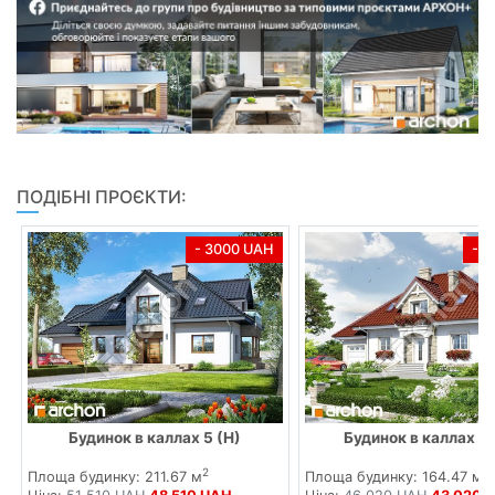
ПОДІБНІ ПРОЄКТИ:
- 3000 UAH
- 
Будинок в каллах 5 (Н)
Будинок в каллах в
2
2
Площа будинку: 211.67 м
Площа будинку: 164.47 м