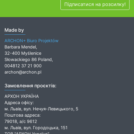
Підписатися на розсилку!
Made by
ARCHON+ Biuro Projektów
Barbara Mendel,
32-400 Myślenice
Słowackiego 86 Poland,
004812 37 21 900
archon@archon.pl
Замовлення проєктів:
АРХОН УКРАЇНА
Адреса офісу:
м. Львів, вул. Нечуя-Левицького, 5
Поштова адреса:
79018, а/с 9612
м. Львів, вул. Городоцька, 151
ТОВ "АРХОН Україна"