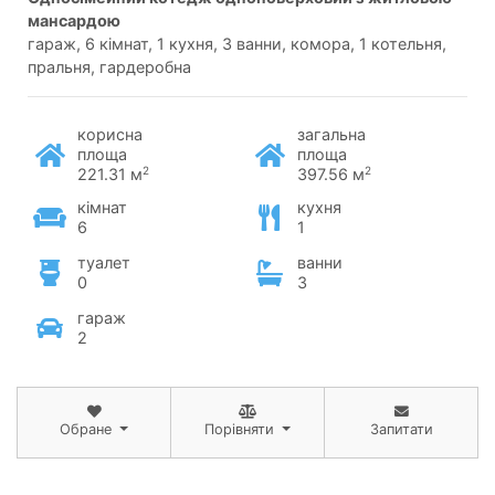
мансардою
гараж, 6 кімнат, 1 кухня, 3 ванни, комора, 1 котельня,
пральня, гардеробна
корисна
загальна
площа
площа
2
2
221.31 м
397.56 м
кімнат
кухня
6
1
туалет
ванни
0
3
гараж
2
Обране
Порівняти
Запитати