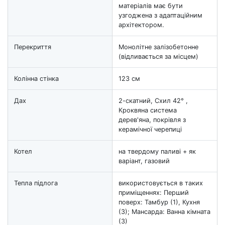
матеріалів має бути
узгоджена з адаптаційним
архітектором.
Перекриття
Монолітне залізобетонне
(відливається за місцем)
Колінна стінка
123 см
Дах
2-скатний, Схил 42° ,
Кроквяна система
дерев'яна, покрівля з
керамічної черепиці
Котел
на твердому паливі + як
варіант, газовий
Тепла підлога
використовується в таких
приміщеннях: Перший
поверх: Тамбур (1), Кухня
(3); Мансарда: Ванна кімната
(3)