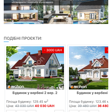
ПОДІБНІ ПРОЄКТИ:
- 3000 UAH
- 
Будинок у вербені 2 вер. 2
Будинок у вербені ве
2
2
Площа будинку: 129.45 м
Площа будинку: 123.46 м
Ціна:
43 030 UAH
40 030 UAH
Ціна:
39 480 UAH
36 480 