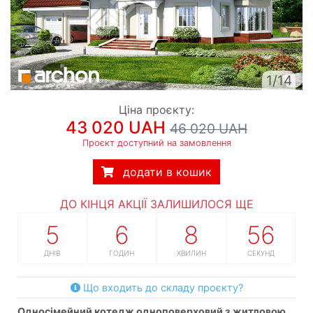
1/14
Ціна проєкту:
43 020 UAH
46 020 UAH
Проєкт доступний на замовлення
додати в кошик
ДО КІНЦЯ АКЦІЇ ЗАЛИШИЛОСЯ ЩЕ
5
6
8
55
ДНІВ
ГОДИН
ХВИЛИН
СЕКУНД
Що входить до складу проєкту?
односімейний котедж одноповерховий з житловою