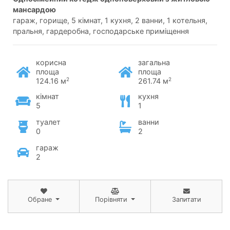
мансардою
гараж, горище, 5 кімнат, 1 кухня, 2 ванни, 1 котельня,
пральня, гардеробна, господарське приміщення
корисна
загальна
площа
площа
2
2
124.16 м
261.74 м
кімнат
кухня
5
1
туалет
ванни
0
2
гараж
2
Обране
Порівняти
Запитати