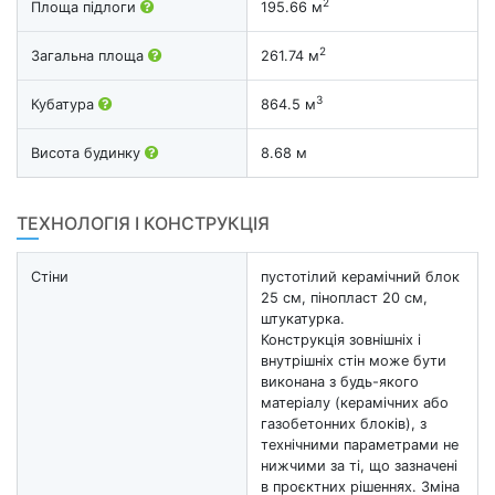
2
Площа підлоги
195.66 м
2
Загальна площа
261.74 м
3
Кубатура
864.5 м
Висота будинку
8.68 м
ТЕХНОЛОГІЯ І КОНСТРУКЦІЯ
Стіни
пустотілий керамічний блок
25 см, пінопласт 20 см,
штукатурка.
Конструкція зовнішніх і
внутрішніх стін може бути
виконана з будь-якого
матеріалу (керамічних або
газобетонних блоків), з
технічними параметрами не
нижчими за ті, що зазначені
в проєктних рішеннях. Зміна