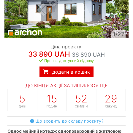
1/27
Ціна проєкту:
33 890 UAH
36 890 UAH
Проєкт доступний відразу
додати в кошик
ДО КІНЦЯ АКЦІЇ ЗАЛИШИЛОСЯ ЩЕ
5
15
52
28
ДНІВ
ГОДИН
ХВИЛИН
СЕКУНД
Що входить до складу проєкту?
односімейний котедж одноповерховий з житловою