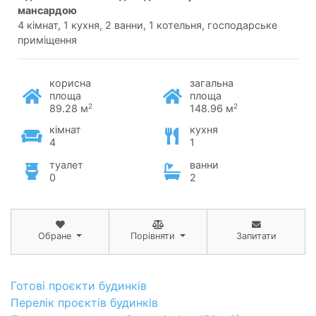
мансардою
4 кімнат, 1 кухня, 2 ванни, 1 котельня, господарське
приміщення
корисна
загальна
площа
площа
2
2
89.28 м
148.96 м
кімнат
кухня
4
1
туалет
ванни
0
2
Обране
Порівняти
Запитати
Готові проєкти будинків
Перелік проєктів будинків