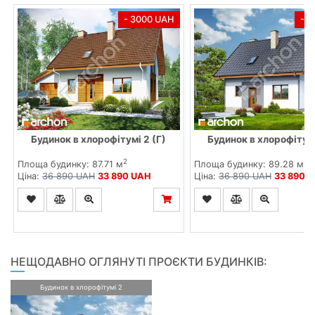
- 3000 UAH
- 
Будинок в хлорофітумі 2 (Г)
Будинок в хлорофітумі
2
2
Площа будинку: 87.71 м
Площа будинку: 89.28 м
Ціна:
36 890 UAH
33 890 UAH
Ціна:
36 890 UAH
33 890 
НЕЩОДАВНО ОГЛЯНУТІ ПРОЄКТИ БУДИНКІВ:
Будинок в хлорофітумі 2