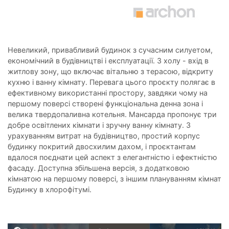
Невеликий, привабливий будинок з сучасним силуетом,
економічний в будівництві і експлуатації. З холу - вхід в
житлову зону, що включає вітальню з терасою, відкриту
кухню і ванну кімнату. Перевага цього проєкту полягає в
ефективному використанні простору, завдяки чому на
першому поверсі створені функціональна денна зона і
велика твердопаливна котельня. Мансарда пропонує три
добре освітлених кімнати і зручну ванну кімнату. З
урахуванням витрат на будівництво, простий корпус
будинку покритий двосхилим дахом, і проєктантам
вдалося поєднати цей аспект з елегантністю і ефектністю
фасаду. Доступна збільшена версія, з додатковою
кімнатою на першому поверсі, з іншим плануванням кімнат
Будинку в хлорофітумі.