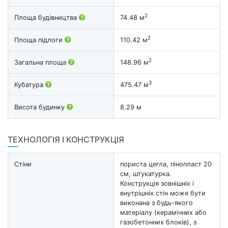
2
Площа будівництва
74.48 м
2
Площа підлоги
110.42 м
2
Загальна площа
148.96 м
3
Кубатура
475.47 м
Висота будинку
8.29 м
ТЕХНОЛОГІЯ І КОНСТРУКЦІЯ
Стіни
пориста цегла, пінопласт 20
см, штукатурка.
Конструкція зовнішніх і
внутрішніх стін може бути
виконана з будь-якого
матеріалу (керамічних або
газобетонних блоків), з