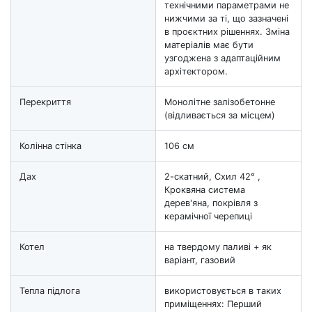
технічними параметрами не
нижчими за ті, що зазначені
в проєктних рішеннях. Зміна
матеріалів має бути
узгоджена з адаптаційним
архітектором.
Перекриття
Монолітне залізобетонне
(відливається за місцем)
Колінна стінка
106 см
Дах
2-скатний, Схил 42° ,
Кроквяна система
дерев'яна, покрівля з
керамічної черепиці
Котел
на твердому паливі + як
варіант, газовий
Тепла підлога
використовується в таких
приміщеннях: Перший