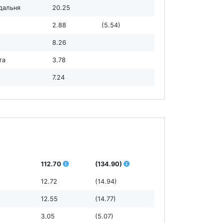
їдальня
20.25
2.88
(5.54)
8.26
та
3.78
7.24
112.70
(134.90)
12.72
(14.94)
12.55
(14.77)
3.05
(5.07)