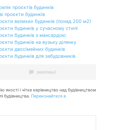
релік проєктів будинків
ві проєкти будинків
оєкти великих будинків (понад 200 м2)
оєкти будинків у сучасному стилі
оєкти будинків з мансардою
оєкти будинків на вузьку ділянку
оєкти двосімейних будинків
оєкти будинків для забудовників
реалізації
ію якості і чітке керівництво над будівництвом
пі будівництва.
Переконайтеся в