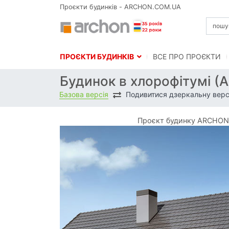
Проєкти будинків - ARCHON.COM.UA
ПРОЄКТИ БУДИНКІВ
BСЕ ПРО ПРОЄКТИ
Будинок в хлорофітумі (
Базова версія
Подивитися дзеркальну верс
Проєкт будинку ARCHON+ 