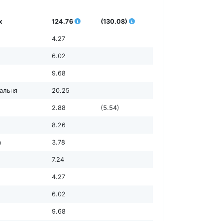
х
124.76
(130.08)
4.27
6.02
9.68
дальня
20.25
2.88
(5.54)
8.26
а
3.78
7.24
4.27
6.02
9.68