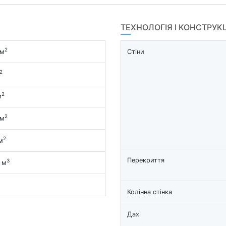
ТЕХНОЛОГІЯ І КОНСТРУК
2
 м
Стіни
2
2
м
2
 м
2
м
Перекриття
3
 м
Колінна стінка
Дах