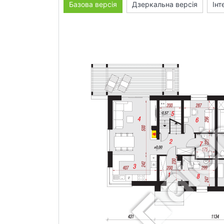
Базова версія
Дзеркальна версія
Інт