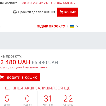
Розсилка
+38 067 235 42 24
+38 067 558 76 73
Проєкти для порівняння
КОШИК
Т
ПІДБІР ПРОЄКТУ
іна проєкту:
62 480 UAH
65 480 UAH
роєкт доступний на замовлення
додати в кошик
ДО КІНЦЯ АКЦІЇ ЗАЛИШИЛОСЯ ЩЕ
5
0
31
21
ДНІВ
ГОДИН
ХВИЛИН
СЕКУНД