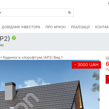
ДОВІДНИК ІНВЕСТОРА
ПРО АРХОН
РЕАЛІЗАЦІЇ
КОНТАК
АР2)
ію
Будинок в хлорофітумі (АР2) Вид 1
Ц
- 3000 UAH
П