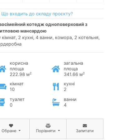
Що входить до складу проєкту?
итловою мансардою
 кімнат, 2 кухні, 4 ванни, комора, 2 котельня,
ардеробна
корисна
загальна
площа
площа
2
2
222.98 м
341.66 м
кімнат
кухні
10
2
туалет
ванни
0
4
Обране
Порівняти
Запитати