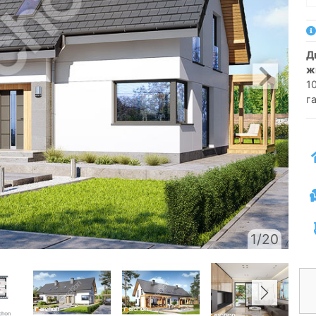
двосімейний котедж одноповерховий з
ж
10
г
1/20