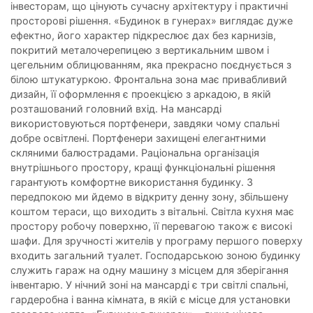
інвесторам, що цінують сучасну архітектуру і практичні
просторові рішення. «Будинок в гунерах» виглядає дуже
ефектно, його характер підкреслює дах без карнизів,
покритий металочерепицею з вертикальним швом і
цегельним облицюванням, яка прекрасно поєднується з
білою штукатуркою. Фронтальна зона має привабливий
дизайн, її оформлення є проекцією з аркадою, в якій
розташований головний вхід. На мансарді
використовуються портфенери, завдяки чому спальні
добре освітлені. Портфенери захищені елегантними
скляними балюстрадами. Раціональна організація
внутрішнього простору, кращі функціональні рішення
гарантують комфортне використання будинку. З
передпокою ми йдемо в відкриту денну зону, збільшену
коштом тераси, що виходить з вітальні. Світла кухня має
простору робочу поверхню, її перевагою також є високі
шафи. Для зручності жителів у програму першого поверху
входить загальний туалет. Господарською зоною будинку
служить гараж на одну машину з місцем для зберігання
інвентарю. У нічний зоні на мансарді є три світлі спальні,
гардеробна і ванна кімната, в якій є місце для установки