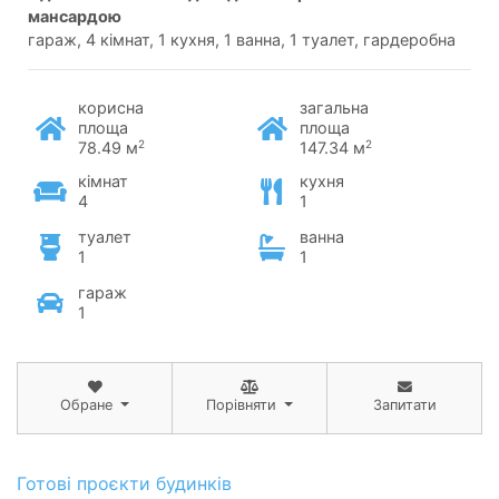
мансардою
гараж, 4 кімнат, 1 кухня, 1 ванна, 1 туалет, гардеробна
корисна
загальна
площа
площа
2
2
78.49 м
147.34 м
кімнат
кухня
4
1
туалет
ванна
1
1
гараж
1
Обране
Порівняти
Запитати
Готові проєкти будинків