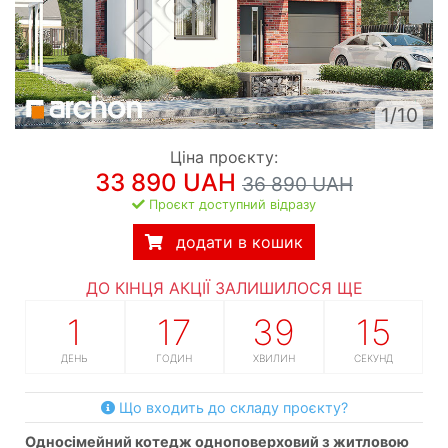
1/10
Ціна проєкту:
33 890 UAH
36 890 UAH
Проєкт доступний відразу
додати в кошик
ДО КІНЦЯ АКЦІЇ ЗАЛИШИЛОСЯ ЩЕ
1
17
39
14
ДЕНЬ
ГОДИН
ХВИЛИН
СЕКУНД
Що входить до складу проєкту?
односімейний котедж одноповерховий з житловою