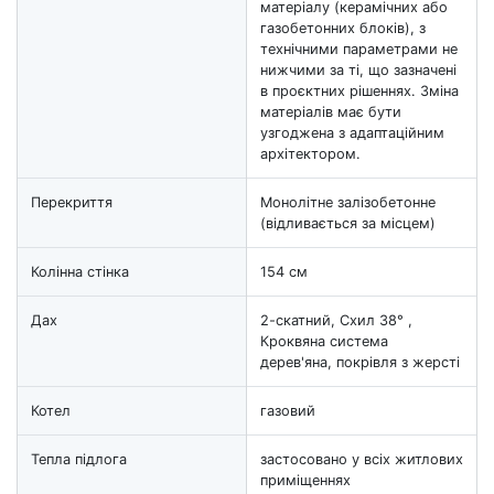
матеріалу (керамічних або
газобетонних блоків), з
технічними параметрами не
нижчими за ті, що зазначені
в проєктних рішеннях. Зміна
матеріалів має бути
узгоджена з адаптаційним
архітектором.
Перекриття
Монолітне залізобетонне
(відливається за місцем)
Колінна стінка
154 см
Дах
2-скатний, Схил 38° ,
Кроквяна система
дерев'яна, покрівля з жерсті
Котел
газовий
Тепла підлога
застосовано у всіх житлових
приміщеннях