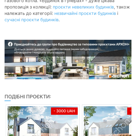
газового котла. «Будинок в гунерах» - дуже цікава
пропозиція з колекції:
проєкти невеликих будинків
, також
належать до категорії:
незвичайні проєкти будинків
і
сучасні проєкти будинків
.
ПОДІБНІ ПРОЄКТИ:
- 3000 UAH
- 