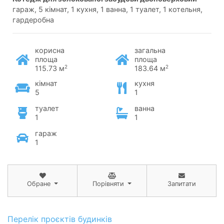
гараж, 5 кімнат, 1 кухня, 1 ванна, 1 туалет, 1 котельня,
гардеробна
корисна
загальна
площа
площа
2
2
115.73 м
183.64 м
кімнат
кухня
5
1
туалет
ванна
1
1
гараж
1
Обране
Порівняти
Запитати
Перелік проєктів будинків