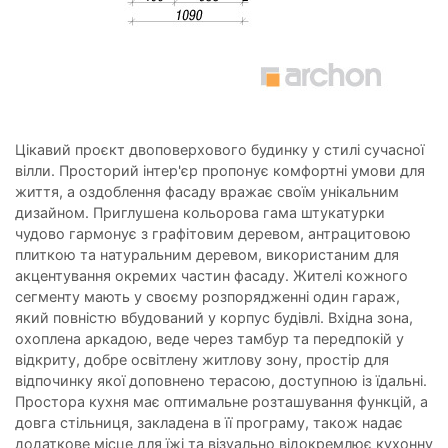
Цікавий проєкт двоповерхового будинку у стилі сучасної
вілли. Просторий інтер'єр пропонує комфортні умови для
життя, а оздоблення фасаду вражає своїм унікальним
дизайном. Приглушена кольорова гама штукатурки
чудово гармонує з графітовим деревом, антрацитовою
плиткою та натуральним деревом, використаним для
акцентування окремих частин фасаду. Жителі кожного
сегменту мають у своєму розпорядженні один гараж,
який повністю вбудований у корпус будівлі. Вхідна зона,
охоплена аркадою, веде через тамбур та передпокій у
відкриту, добре освітлену житлову зону, простір для
відпочинку якої доповнено терасою, доступною із їдальні.
Простора кухня має оптимальне розташування функцій, а
довга стільниця, закладена в її програму, також надає
додаткове місце для їжі та візуально відокремлює кухонну