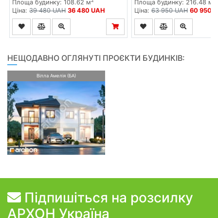
2
2
Площа будинку: 108.62 м
Площа будинку: 216.48 м
Ціна:
39 480 UAH
36 480 UAH
Ціна:
63 950 UAH
60 950 
НЕЩОДАВНО ОГЛЯНУТІ ПРОЄКТИ БУДИНКІВ:
Вілла Амелія (БА)
Підпишіться на розсилку
АРХОН Україна