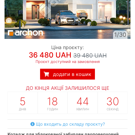
1/30
Ціна проєкту:
36 480 UAH
39 480 UAH
Проєкт доступний на замовлення
додати в кошик
ДО КІНЦЯ АКЦІЇ ЗАЛИШИЛОСЯ ЩЕ
5
18
44
30
ДНІВ
ГОДИН
ХВИЛИН
СЕКУНД
Що входить до складу проєкту?
котедж для зблокованої забудови двоповерховий