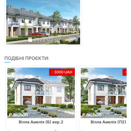
2022-02-07
5
ПОДІБНІ ПРОЄКТИ:
- 3000 UAH
- 
Вілла Амелія (Б) вер.2
Вілла Амелія (П2) в