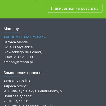
Підписатися на розсилку!
Made by
ARCHON+ Biuro Projektów
Barbara Mendel,
32-400 Myślenice
Słowackiego 86 Poland,
004812 37 21 900
archon@archon.pl
Замовлення проєктів:
АРХОН УКРАЇНА
Адреса офісу:
м. Львів, вул. Нечуя-Левицького, 5
Поштова адреса:
79018, а/с 9612
м. Львів, вул. Городоцька, 151