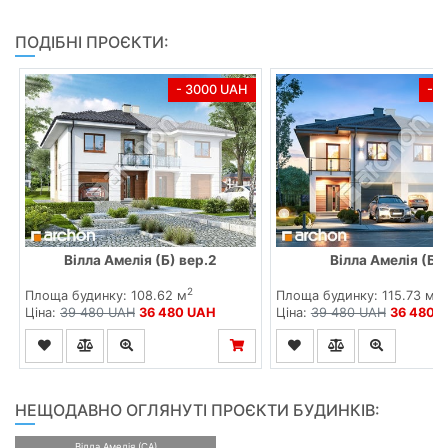
ПОДІБНІ ПРОЄКТИ:
- 3000 UAH
- 
Вілла Амелія (Б) вер.2
Вілла Амелія (БА
2
2
Площа будинку: 108.62 м
Площа будинку: 115.73 м
Ціна:
39 480 UAH
36 480 UAH
Ціна:
39 480 UAH
36 480 
НЕЩОДАВНО ОГЛЯНУТІ ПРОЄКТИ БУДИНКІВ:
Вілла Амелія (СА)