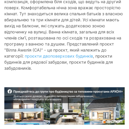
композиція, оформлена біля сходів, що ведуть на другий
поверх. Комфортабельна нічна зона вражає просторістю
кімнат. Тут знаходиться велика спальня батьків з власною
вбиральнею та три кімнати для дітей. Усі кімнати мають
вихід на балкони, які служать додатковою зоною
відпочинку на вулиці. Ванна кімната, загальна для всіх
членів сім'ї, розташована по осі сходів та розрахована на
програму з ванною та душем. Представлений проєкт
"Вілла Амелія (СА)" - це проєкт, який належить до
категорії:
проєкти двоповерхових будинків
, проєкти
будинків для рядової забудови, проєкти будинків для
забудовників.