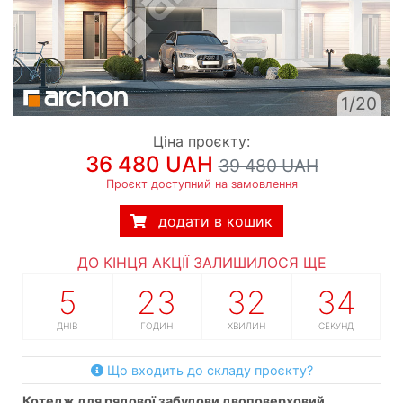
1/20
Ціна проєкту:
36 480 UAH
39 480 UAH
Проєкт доступний на замовлення
додати в кошик
ДО КІНЦЯ АКЦІЇ ЗАЛИШИЛОСЯ ЩЕ
5
23
32
33
ДНІВ
ГОДИН
ХВИЛИН
СЕКУНД
Що входить до складу проєкту?
котедж для рядової забудови двоповерховий