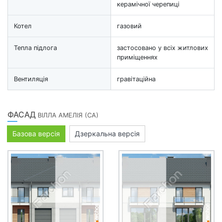
керамічної черепиці
Котел
газовий
Тепла підлога
застосовано у всіх житлових
приміщеннях
Вентиляція
гравітаційна
ФАСАД
ВІЛЛА АМЕЛІЯ (СА)
Базова версія
Дзеркальна версія