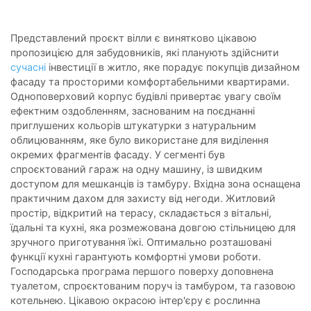
Представлений проєкт вілли є винятково цікавою
пропозицією для забудовників, які планують здійснити
сучасні
інвестиції в житло, яке порадує покупців дизайном
фасаду та просторими комфортабельними квартирами.
Одноповерховий корпус будівлі привертає увагу своїм
ефектним оздобленням, заснованим на поєднанні
приглушених кольорів штукатурки з натуральним
облицюванням, яке було використане для виділення
окремих фрагментів фасаду. У сегменті був
спроєктований гараж на одну машину, із швидким
доступом для мешканців із тамбуру. Вхідна зона оснащена
практичним дахом для захисту від негоди. Житловий
простір, відкритий на терасу, складається з вітальні,
їдальні та кухні, яка розмежована довгою стільницею для
зручного приготування їжі. Оптимально розташовані
функції кухні гарантують комфортні умови роботи.
Господарська програма першого поверху доповнена
туалетом, спроєктованим поруч із тамбуром, та газовою
котельнею. Цікавою окрасою інтер'єру є рослинна