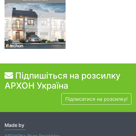
Підпишіться на розсилку
АРХОН Україна
Підписатися на розсилку!
Made by
ARCHON+ Biuro Projektów