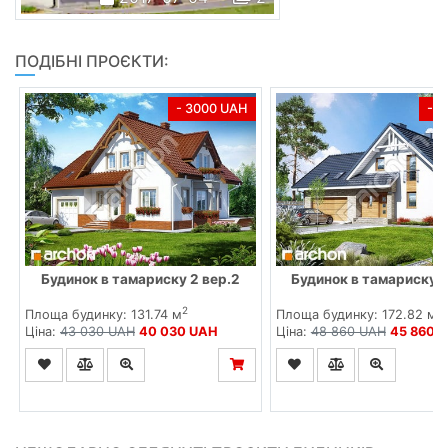
ПОДІБНІ ПРОЄКТИ:
- 3000 UAH
- 
Будинок в тамариску 2 вер.2
Будинок в тамариску 2
2
2
Площа будинку: 131.74 м
Площа будинку: 172.82 м
Ціна:
43 030 UAH
40 030 UAH
Ціна:
48 860 UAH
45 860 