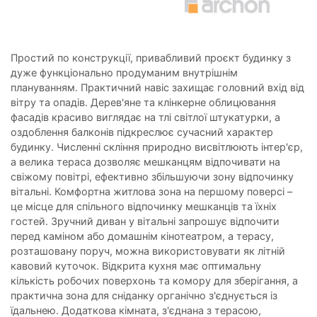
Простий по конструкції, привабливий проєкт будинку з
дуже функціонально продуманим внутрішнім
плануванням. Практичний навіс захищає головний вхід від
вітру та опадів. Дерев'яне та клінкерне облицювання
фасадів красиво виглядає на тлі світлої штукатурки, а
оздоблення балконів підкреслює сучасний характер
будинку. Численні скління природно висвітлюють інтер'єр,
а велика тераса дозволяє мешканцям відпочивати на
свіжому повітрі, ефективно збільшуючи зону відпочинку
вітальні. Комфортна житлова зона на першому поверсі –
це місце для спільного відпочинку мешканців та їхніх
гостей. Зручний диван у вітальні запрошує відпочити
перед каміном або домашнім кінотеатром, а терасу,
розташовану поруч, можна використовувати як літній
кавовий куточок. Відкрита кухня має оптимальну
кількість робочих поверхонь та комору для зберігання, а
практична зона для сніданку органічно з'єднується із
їдальнею. Додаткова кімната, з'єднана з терасою,