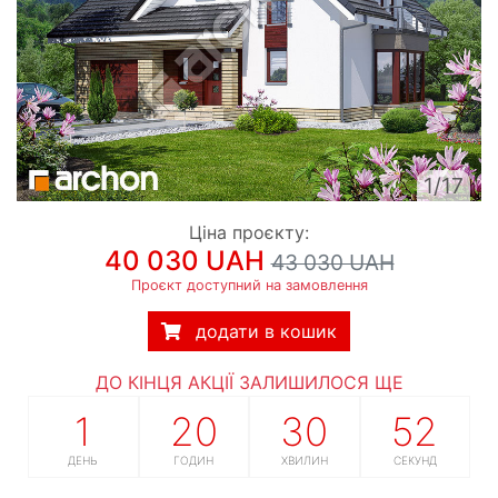
1/17
Ціна проєкту:
40 030 UAH
43 030 UAH
Проєкт доступний на замовлення
додати в кошик
ДО КІНЦЯ АКЦІЇ ЗАЛИШИЛОСЯ ЩЕ
1
20
30
51
ДЕНЬ
ГОДИН
ХВИЛИН
СЕКУНД