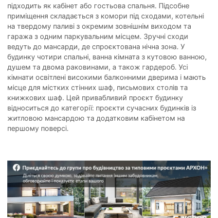
підходить як кабінет або гостьова спальня. Підсобне
приміщення складається з комори під сходами, котельні
на твердому паливі з окремим зовнішнім виходом та
гаража з одним паркувальним місцем. Зручні сходи
ведуть до мансарди, де спроєктована нічна зона. У
будинку чотири спальні, ванна кімната з кутовою ванною,
душем та двома раковинами, а також гардероб. Усі
кімнати освітлені високими балконними дверима і мають
місце для містких стінних шаф, письмових столів та
книжкових шаф. Цей привабливий проєкт будинку
відноситься до категорії: проєкти сучасних будинків із
житловою мансардою та додатковим кабінетом на
першому поверсі.