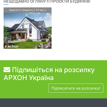
НЕЩОДАВНО ОГЛЯНУТІ ПРОЄКТИ БУДИНКІВ:
Будинок в тамариску 2 (Н) вер.2
Підпишіться на розсилку
АРХОН Україна
Підписатися на розсилку!