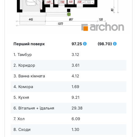
Перший поверх
97.25
(98.70)
1. Тамбур
3.12
2. Коридор
3.61
3. Ванна кімната
4.12
4. Комора
1.69
5. Кухня
9.21
6. Вітальня + їдальня
29.38
7. Хол
6.09
8. Сходи
1.30