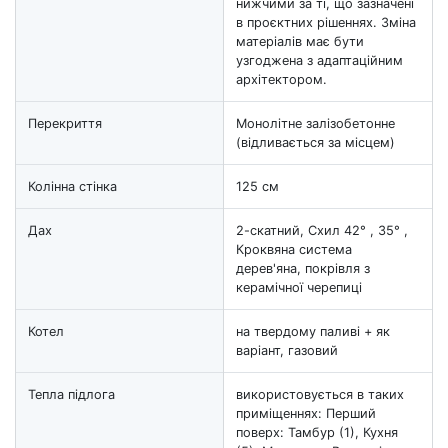
нижчими за ті, що зазначені
в проєктних рішеннях. Зміна
матеріалів має бути
узгоджена з адаптаційним
архітектором.
Перекриття
Монолітне залізобетонне
(відливається за місцем)
Колінна стінка
125 см
Дах
2-скатний, Схил 42° , 35° ,
Кроквяна система
дерев'яна, покрівля з
керамічної черепиці
Котел
на твердому паливі + як
варіант, газовий
Тепла підлога
використовується в таких
приміщеннях: Перший
поверх: Тамбур (1), Кухня