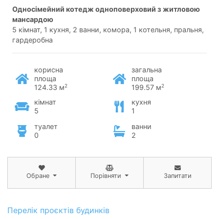
односімейний котедж одноповерховий з житловою
мансардою
5 кімнат, 1 кухня, 2 ванни, комора, 1 котельня, пральня,
гардеробна
корисна
загальна
площа
площа
2
2
124.33 м
199.57 м
кімнат
кухня
5
1
туалет
ванни
0
2
Обране
Порівняти
Запитати
Перелік проєктів будинків