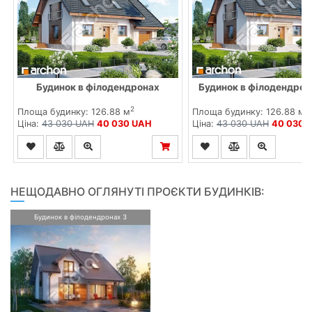
Будинок в філодендронах
Будинок в філодендрон
2
2
Площа будинку: 126.88 м
Площа будинку: 126.88 м
Ціна:
43 030 UAH
40 030 UAH
Ціна:
43 030 UAH
40 030 
НЕЩОДАВНО ОГЛЯНУТІ ПРОЄКТИ БУДИНКІВ:
Будинок в філодендронах 3