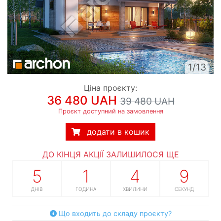
1/13
Ціна проєкту:
36 480 UAH
39 480 UAH
Проєкт доступний на замовлення
додати в кошик
ДО КІНЦЯ АКЦІЇ ЗАЛИШИЛОСЯ ЩЕ
5
1
4
8
ДНІВ
ГОДИНА
ХВИЛИНИ
СЕКУНД
Що входить до складу проєкту?