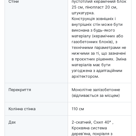
Стіни
пустотілий керамічний блок
25 см, пінопласт 20 см,
штукатурка.
Конструкція зовнішніх і
внутрішніх стін може бути
виконана з будь-якого
матеріалу (керамічних або
газобетонних блоків), з
технічними параметрами не
нижчими за ті, що зазначені
в проєктних рішеннях. Зміна
матеріалів має бути
узгоджена з адаптаційним
архітектором.
Перекриття
Монолітне залізобетонне
(відливається за місцем)
Колінна стінка
110 см
Дах
2-скатний, Схил 40° ,
Кроквяна система
дерев'яна, покрівля з