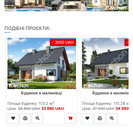
ПОДІБНІ ПРОЄКТИ:
- 3000 UAH
- 
Будинок в малинівці
Будинок в малинівці
2
2
Площа будинку: 113.2 м
Площа будинку: 115.28 м
Ціна:
36 890 UAH
33 890 UAH
Ціна:
37 990 UAH
34 990 