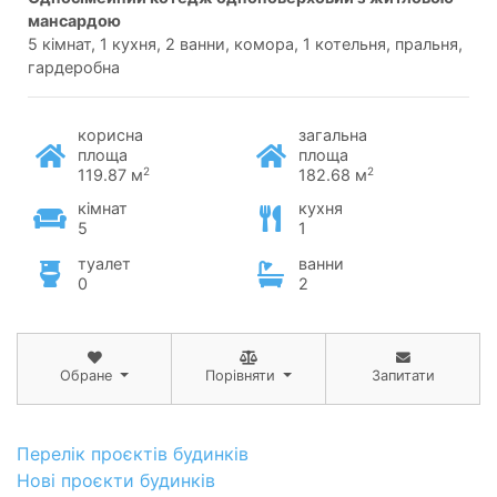
мансардою
5 кімнат, 1 кухня, 2 ванни, комора, 1 котельня, пральня,
гардеробна
корисна
загальна
площа
площа
2
2
119.87 м
182.68 м
кімнат
кухня
5
1
туалет
ванни
0
2
Обране
Порівняти
Запитати
Перелік проєктів будинків
Нові проєкти будинків