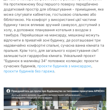
На протилежному боці першого поверху передбачено
додатковий простір для облаштування - приміщення, яке
може слугувати кабінетом, гостьовою спальнею або
бібліотекою. На комфорт у використанні цієї частини
будинку також впливає зручний санвузол, доступний з
холу, а доповнює планування котельня з входом з
тамбура. Перейшовши на мансарду, мешканці можуть
відпочити в приватній зоні будинку, де розташовані три
надзвичайно комфортні спальні, сучасна ванна кімната та
пральня. Крім того, для загального користування сім'ї
залишається гардеробна кімната. Унікальний проєкт
"Будинок в малинівці 34" поповнює колекцію: проєкти
сучасних будинків,
проєкти будинків з мансардою
,
проєкти будинків без гаража
.