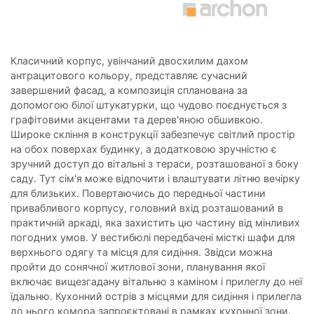
Класичний корпус, увінчаний двосхилим дахом
антрацитового кольору, представляє сучасний
завершений фасад, а композиція спланована за
допомогою білої штукатурки, що чудово поєднується з
графітовими акцентами та дерев'яною обшивкою.
Широке скління в конструкції забезпечує світлий простір
на обох поверхах будинку, а додатковою зручністю є
зручний доступ до вітальні з тераси, розташованої з боку
саду. Тут сім'я може відпочити і влаштувати літню вечірку
для близьких. Повертаючись до передньої частини
привабливого корпусу, головний вхід розташований в
практичній аркаді, яка захистить цю частину від мінливих
погодних умов. У вестибюлі передбачені місткі шафи для
верхнього одягу та місця для сидіння. Звідси можна
пройти до сонячної житлової зони, планування якої
включає вищезгадану вітальню з каміном і прилеглу до неї
їдальню. Кухонний острів з місцями для сидіння і прилегла
до нього комора запроєктовані в рамках кухонної зони.