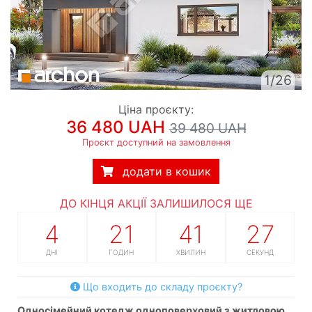
1/26
Ціна проєкту:
36 480 UAH
39 480 UAH
Проєкт доступний на замовлення
додати в кошик
ДО КІНЦЯ АКЦІЇ ЗАЛИШИЛОСЯ ЩЕ
4
21
41
26
ДНІ
ГОДИН
ХВИЛИН
СЕКУНД
Що входить до складу проєкту?
односімейний котедж одноповерховий з житловою