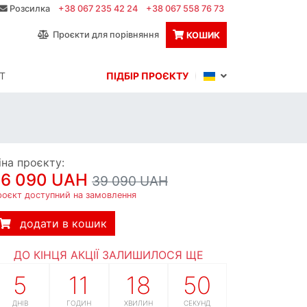
Розсилка
+38 067 235 42 24
+38 067 558 76 73
Проєкти для порівняння
КОШИК
Т
ПІДБІР ПРОЄКТУ
іна проєкту:
36 090 UAH
39 090 UAH
роєкт доступний на замовлення
додати в кошик
ДО КІНЦЯ АКЦІЇ ЗАЛИШИЛОСЯ ЩЕ
5
11
18
49
ДНІВ
ГОДИН
ХВИЛИН
СЕКУНД