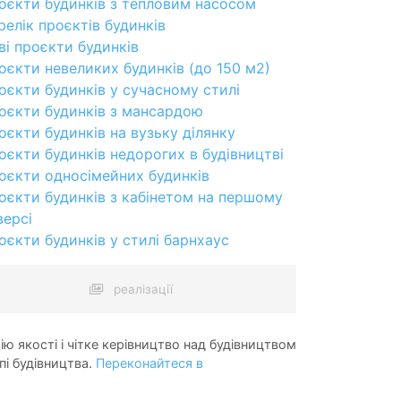
оєкти будинків з тепловим насосом
релік проєктів будинків
ві проєкти будинків
оєкти невеликих будинків (до 150 м2)
оєкти будинків у сучасному стилі
оєкти будинків з мансардою
оєкти будинків на вузьку ділянку
оєкти будинків недорогих в будівництві
оєкти односімейних будинків
оєкти будинків з кабінетом на першому
версі
оєкти будинків у стилі барнхаус
реалізації
ію якості і чітке керівництво над будівництвом
пі будівництва.
Переконайтеся в