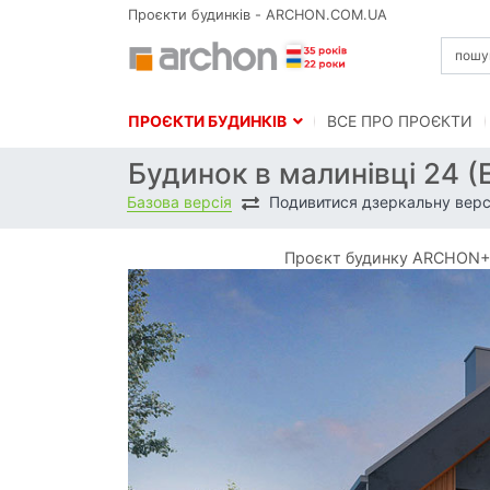
Проєкти будинків - ARCHON.COM.UA
ПРОЄКТИ БУДИНКІВ
BСЕ ПРО ПРОЄКТИ
Будинок в малинівці 24 (
Базова версія
Подивитися дзеркальну верс
Проєкт будинку ARCHON+ Б