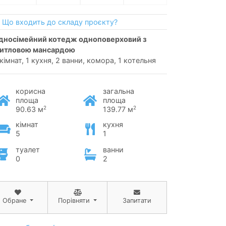
Що входить до складу проєкту?
итловою мансардою
 кімнат, 1 кухня, 2 ванни, комора, 1 котельня
корисна
загальна
площа
площа
2
2
90.63 м
139.77 м
кімнат
кухня
5
1
туалет
ванни
0
2
Обране
Порівняти
Запитати