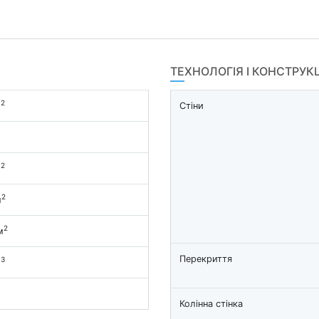
ТЕХНОЛОГІЯ І КОНСТРУК
2
м
Стіни
2
м
2
м
2
м
Перекриття
3
м
Колінна стінка