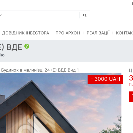
ДОВІДНИК ІНВЕСТОРА
ПРО АРХОН
РЕАЛІЗАЦІЇ
КОНТАК
Е) ВДЕ
ію
удинок в малинівці 24 (Е) ВДЕ Вид 1
Ц
- 3000 UAH
П