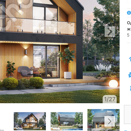
односімейний котедж одноповерховий з
ж
5
1/27