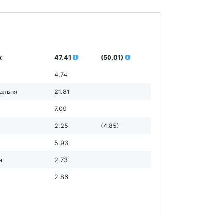
х
47.41
(50.01)
4.74
дальня
21.81
7.09
2.25
(4.85)
5.93
а
2.73
2.86