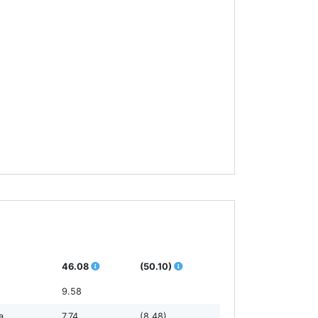
46.08
(50.10)
9.58
а
7.74
(8.48)